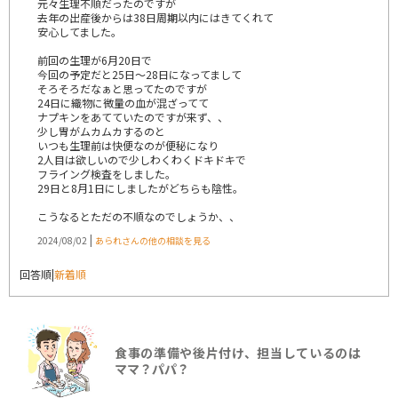
元々生理不順だったのですが
去年の出産後からは38日周期以内にはきてくれて
安心してました。
前回の生理が6月20日で
今回の予定だと25日〜28日になってまして
そろそろだなぁと思ってたのですが
24日に織物に微量の血が混ざってて
ナプキンをあてていたのですが来ず、、
少し胃がムカムカするのと
いつも生理前は快便なのが便秘になり
2人目は欲しいので少しわくわくドキドキで
フライング検査をしました。
29日と8月1日にしましたがどちらも陰性。
こうなるとただの不順なのでしょうか、、
|
2024/08/02
あられさんの他の相談を見る
回答順
|
新着順
食事の準備や後片付け、担当しているのは
ママ？パパ？