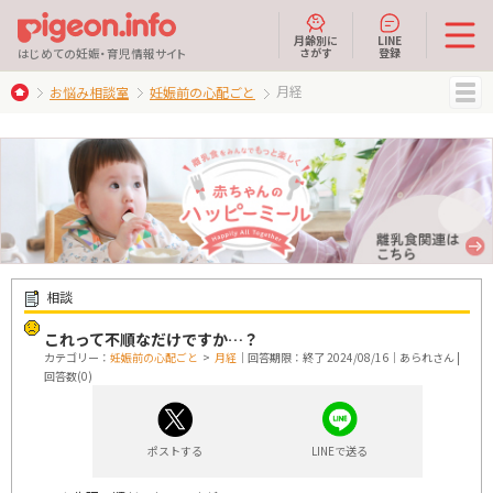
月齢別に
LINE
さがす
登録
はじめての妊娠・育児情報サイト
月経
お悩み相談室
妊娠前の心配ごと
MENU
相談
これって不順なだけですか…？
カテゴリー：
妊娠前の心配ごと
>
月経
｜回答期限：終了 2024/08/16｜あられさん |
回答数(0)
ポストする
LINEで送る