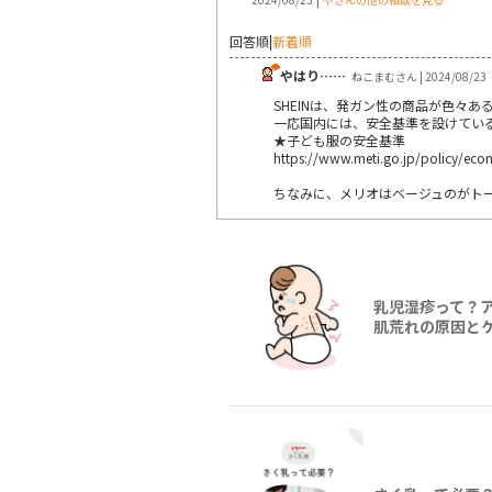
回答順
|
新着順
やはり……
ねこまむさん | 2024/08/23
SHEINは、発ガン性の商品が色々
一応国内には、安全基準を設けてい
★子ども服の安全基準
https://www.meti.go.jp/policy/ec
ちなみに、メリオはベージュのがト
乳児湿疹って？ア
肌荒れの原因と