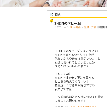
相談
SHEINのベビー服
カテゴリー：
ベビー用品
>
洋服・洋品
｜回答期限：
【SHEINのベビーグッズについて】
SHEINで揃えるつもりでしたが
危ないからやめたほうがいいよ！と
友達に言われてしまいました🥺
やめたほうがいいですか？
【おすすめ】
SHEIN以外で安く服とか買える
ところを教えてください！
韓国風，くすみ系が好きです🫶
女の子です🎀
一つ前の名前とメリオについても返信
よろしくお願いします！
|
2024/08/23
やさんの他の相談を見る