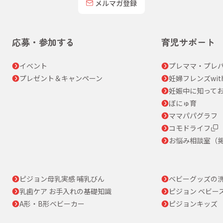
メルマガ登録
応募・参加する
育児サポート
イベント
プレママ・プレパ
プレゼント＆キャンペーン
妊婦フレンズwit
妊娠中に知って
ぼにゅ育
ママパパグラフ
コモドライフ
お悩み相談室（
ピジョン母乳実感 哺乳びん
ベビーグッズの
乳歯ケア お手入れの基礎知識
ピジョン ベビー
A形・B形ベビーカー
ピジョンキッズ