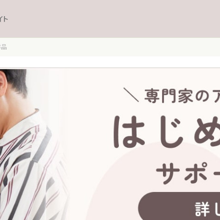
イト
洋品