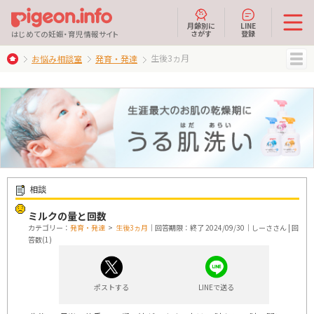
月齢別に
LINE
さがす
登録
はじめての妊娠・育児情報サイト
生後3ヵ月
お悩み相談室
発育・発達
MENU
相談
ミルクの量と回数
カテゴリー：
発育・発達
>
生後3ヵ月
｜回答期限：終了 2024/09/30｜しーささん | 回
答数(1)
ポストする
LINEで送る