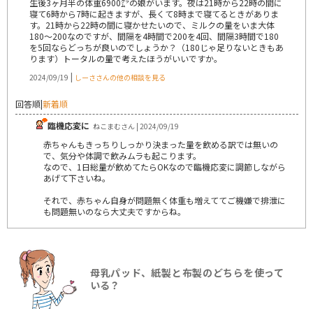
生後3ヶ月半の体重6900㌘の娘がいます。夜は21時から22時の間に
寝て6時から7時に起きますが、長くて8時まで寝てるときがありま
す。21時から22時の間に寝かせたいので、ミルクの量をいま大体
180〜200なのですが、間隔を4時間で200を4回、間隔3時間で180
を5回ならどっちが良いのでしょうか？（180じゃ足りないときもあ
ります）トータルの量で考えたほうがいいですか。
|
2024/09/19
しーささんの他の相談を見る
回答順
|
新着順
臨機応変に
ねこまむさん | 2024/09/19
赤ちゃんもきっちりしっかり決まった量を飲める訳では無いの
で、気分や体調で飲みムラも起こります。
なので、1日総量が飲めてたらOKなので臨機応変に調節しながら
あげて下さいね。
それで、赤ちゃん自身が問題無く体重も増えててご機嫌で排泄に
も問題無いのなら大丈夫ですからね。
母乳パッド、紙製と布製のどちらを使って
いる？