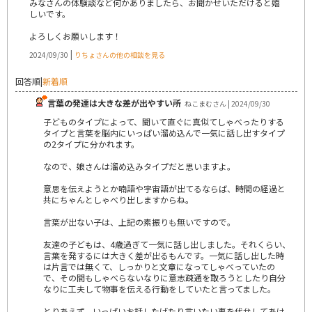
みなさんの体験談など何かありましたら、お聞かせいただけると嬉
しいです。
よろしくお願いします！
|
2024/09/30
りちょさんの他の相談を見る
回答順
|
新着順
言葉の発達は大きな差が出やすい所
ねこまむさん | 2024/09/30
子どものタイプによって、聞いて直ぐに真似てしゃべったりする
タイプと言葉を脳内にいっぱい溜め込んで一気に話し出すタイプ
の2タイプに分かれます。
なので、娘さんは溜め込みタイプだと思いますよ。
意思を伝えようとか喃語や宇宙語が出てるならば、時間の経過と
共にちゃんとしゃべり出しますからね。
言葉が出ない子は、上記の素振りも無いですので。
友達の子どもは、4歳過ぎて一気に話し出しました。それくらい、
言葉を発するには大きく差が出るもんです。一気に話し出した時
は片言では無くて、しっかりと文章になってしゃべっていたの
で、その間もしゃべらないなりに意志疎通を取ろうとしたり自分
なりに工夫して物事を伝える行動をしていたと言ってました。
とりあえず、いっぱいお話したげたり言いたい事を代弁してあけ