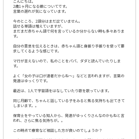
こんにちは。
2歳1ヶ月になる娘についてです。
言葉の遅れが気になっています。
今のところ、2語分はまだ出ていません。
話せる単語は増えていますが、
まだまだ赤ちゃん語で何を言っているか分からない時も多々ありま
す。
自分の意思を伝えるときは、赤ちゃん語と身振り手振りを使って要
求してくるような感じです。
マ行が言えないので、私のことをパパ、ダダと読んでいたりしま
す。
よく「女の子は口が達者だからね〜」などと言われますが、言葉の
発達はゆっくりです。
最近は、1人で宇宙語をはなしていたり歌を歌っています。
同じ月齢で、ちゃんと話している子をみると焦る気持ちも出てきて
しまいます。。
保育士をやっている知人から、発達がゆっくりさんなのかもねと言
われ、さらに焦る気持ちが。。
この時点で療育など相談した方が良いのでしょうか？