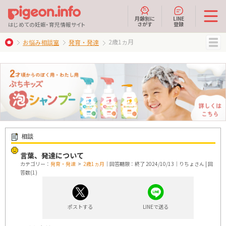
月齢別に
LINE
さがす
登録
はじめての妊娠・育児情報サイト
2歳1ヵ月
お悩み相談室
発育・発達
MENU
相談
言葉、発達について
カテゴリー：
発育・発達
>
2歳1ヵ月
｜回答期限：終了 2024/10/13｜りちょさん | 回
答数(1)
ポストする
LINEで送る