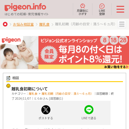
月齢別に
LINE
さがす
登録
はじめての妊娠・育児情報サイト
離乳初期（月齢の目安：満５～６ヵ月）
お悩み相談室
離乳食
MENU
相談
離乳食初期について
カテゴリー：
離乳食
>
離乳初期（月齢の目安：満５～６ヵ月）
｜回答期限：終
了 2024/11/07｜とらおさん | 回答数(1)
ポストする
LINEで送る