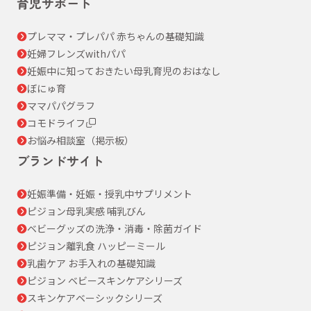
育児サポート
プレママ・プレパパ 赤ちゃんの基礎知識
妊婦フレンズwithパパ
妊娠中に知っておきたい母乳育児のおはなし
ぼにゅ育
ママパパグラフ
コモドライフ
お悩み相談室（掲示板）
ブランドサイト
妊娠準備・妊娠・授乳中サプリメント
ピジョン母乳実感 哺乳びん
ベビーグッズの洗浄・消毒・除菌ガイド
ピジョン離乳食 ハッピーミール
乳歯ケア お手入れの基礎知識
ピジョン ベビースキンケアシリーズ
スキンケアベーシックシリーズ