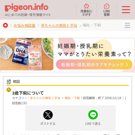
月齢別に
LINE
さがす
登録
はじめての妊娠・育児情報サイト
嘔吐・下痢
お悩み相談室
赤ちゃんの病気と手当
MENU
相談
3歳下痢について
カテゴリー：
赤ちゃんの病気と手当
>
嘔吐・下痢
｜回答期限：終了 2008/10/24｜ |
回答数(18)
ポストする
LINEで送る