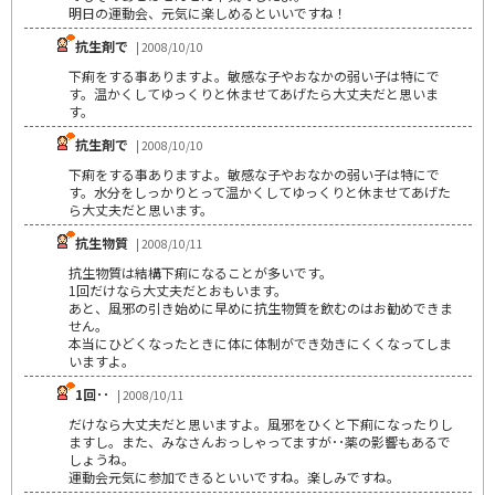
明日の運動会、元気に楽しめるといいですね！
抗生剤で
| 2008/10/10
下痢をする事ありますよ。敏感な子やおなかの弱い子は特にで
す。温かくしてゆっくりと休ませてあげたら大丈夫だと思いま
す。
抗生剤で
| 2008/10/10
下痢をする事ありますよ。敏感な子やおなかの弱い子は特にで
す。水分をしっかりとって温かくしてゆっくりと休ませてあげた
ら大丈夫だと思います。
抗生物質
| 2008/10/11
抗生物質は結構下痢になることが多いです。
1回だけなら大丈夫だとおもいます。
あと、風邪の引き始めに早めに抗生物質を飲むのはお勧めできま
せん。
本当にひどくなったときに体に体制ができ効きにくくなってしま
いますよ。
1回･･
| 2008/10/11
だけなら大丈夫だと思いますよ。風邪をひくと下痢になったりし
ますし。また、みなさんおっしゃってますが･･薬の影響もあるで
しょうね。
運動会元気に参加できるといいですね。楽しみですね。