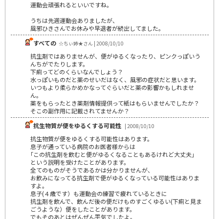
運動会頑張れるといいですね。
うちは先週運動会ありましたが、
風邪ひきさんでお休みや早退者が続出してました。
すべての
☆ちぃ姉★さん | 2008/10/10
抗生剤ではありませんが、便がゆるくなったり、ピンクっぽいう
んちがでたりします。
下痢ってどのくらいなんでしょう？
水っぽいものだと薬のせいだはなく、風邪の症状だと思います。
いつもより柔らかめかなってぐらいだと薬の影響かもしれませ
ん。
薬をもらったとき薬剤情報提供って紙はもらいませんでしたか？
そこの副作用に記載されてませんか？
抗生物質が便をゆるくする可能性
| 2008/10/10
抗生物質が便をゆるくする可能性はあります。
息子が通っている病院のお医者様からは
｢この抗生剤を飲むと便がゆるくなることもあるけれど大丈夫」
という説明を受けたことがあります。
全てのものがそうであるかは分かりませんが、
お飲みになってる抗生剤で便がゆるくなっている可能性はありま
すよ。
息子(４歳です）も運動会の練習で疲れているときに
抗生剤を飲んで、飲んだ後の便だけものすごくゆるい(下痢と見ま
ごうような）便をしたことがあります。
でもそのあとはぜんぜん平気でしたよ。