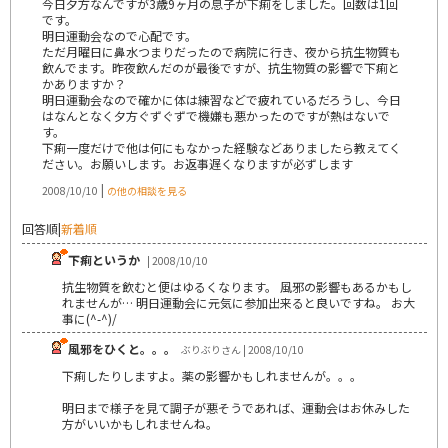
今日夕方なんですが3歳9ヶ月の息子が下痢をしました。回数は1回
です。
明日運動会なので心配です。
ただ月曜日に鼻水つまりだったので病院に行き、夜から抗生物質も
飲んでます。昨夜飲んだのが最後ですが、抗生物質の影響で下痢と
かありますか？
明日運動会なので確かに体は練習などで疲れているだろうし、今日
はなんとなく夕方ぐずぐずで機嫌も悪かったのですが熱はないで
す。
下痢一度だけで他は何にもなかった経験などありましたら教えてく
ださい。お願いします。お返事遅くなりますが必ずします
|
2008/10/10
の他の相談を見る
回答順
|
新着順
下痢というか
| 2008/10/10
抗生物質を飲むと便はゆるくなります。 風邪の影響もあるかもし
れませんが… 明日運動会に元気に参加出来ると良いですね。 お大
事に(^-^)/
風邪をひくと。。。
ぶりぶりさん | 2008/10/10
下痢したりしますよ。薬の影響かもしれませんが。。。
明日まで様子を見て調子が悪そうであれば、運動会はお休みした
方がいいかもしれませんね。