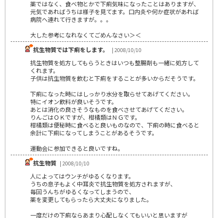
薬ではなく、食べ物とかで下痢気味になったことはありますが、
元気であればうちは様子を見てます。口内炎や何か症状があれば
病院へ連れて行きますが。。。
大した参考になれなくてごめんなさい＞＜
抗生物質では下痢をします。
| 2008/10/10
抗生物質を処方してもらうときはいつも整腸剤も一緒に処方して
くれます。
子供は抗生物質を飲むと下痢をすることが多いからだそうです。
下痢になった時にはしっかり水分を取らせてあげてください。
特にイオン飲料が良いそうです。
あとは消化の良さそうなものを食べさせてあげてください。
りんごはＯＫですが、柑橘類はＮＧです。
柑橘類は便秘時に食べると良いものなので、下痢の時に食べると
余計に下痢になってしまうことがあるそうです。
運動会に参加できると良いですね。
抗生物質
| 2008/10/10
人によってはウンチがゆるくなります。
うちの息子もよく中耳炎で抗生物質を処方されますが、
毎回うんちがゆるくなってしまうので、
薬を変更してもらったら大丈夫になりました。
一度だけの下痢ならあまり心配しなくてもいいと思いますが