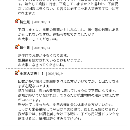
す。熱だして病院に行き、下痢していますか？と言われ、下痢便
だけど回数は多くない、と言うと必ずじゃあ大丈夫ですね…と言
われますよ
抗生剤
| 2008/10/13
下痢しますよ。風邪の影響かもしれないし、抗生剤の影響もある
かもしれないですね。運動会参加できましたか？
お大事にしてくださいね。
抗生剤
| 2008/10/23
副作用でお腹がゆるくなります。
整腸剤も処方されているとおもいますよ。
お大事になさってくださいね。
全然大丈夫！！
| 2008/10/24
回数が多い場合は整腸剤を与えた方がいいですが、１回だけなら
まず心配ないです★
抗生物質は、腸内の善玉菌も壊してしまうので下痢になります。
高熱が続いていなければ、できるだけ抗生物質の服用は控えた方
がいいですよ。
熱が出てしまったら、明日の運動会は休ませた方がいいかも。
しっかり栄養補給して今日は早めに寝て、あした元気になぁれ♪
我が家では、体調を崩しかけてる時に、子ども用栄養ドリンクを
飲ませると、風邪は軽くすみます(^o^)丿