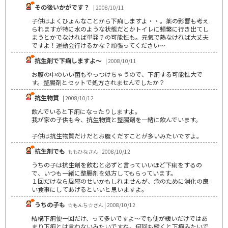
その後いかがです？
| 2008/10/11
子供はよくひょんなことから下痢しますよ・・。薬の影響も考え
られますが特に水のような状態だとかトイレに頻繁に行き出てし
まうとかでなければ単発？の可能性も。元気で熱なければ大丈夫
ですよ！運動会行けるかな？頑張ってください～
抗生剤で下痢しますよ～
| 2008/10/11
お腹の中のいい菌もやっつけちゃうので、下痢する可能性大で
す。整腸剤とセットで処方されませんでしたか？
抗生物質
| 2008/10/12
飲んでいると下痢になったりしますよ。
我が家の子供も今、抗生物質と整腸剤を一緒に飲んでいます。
子供は抗生物質だけだとお腹くだすことが多いみたいですよ。
抗生剤でも
ももひなさん | 2008/10/12
うちの子は抗生剤を飲むと必ずと言っていいほど下痢をするの
で、いつも一緒に整腸剤を処方してもらっています。
１回だけなら風邪のせいかもしれませんが、念のために消化の良
い食事にしてあげるといいと思いますよ。
うちの子も
☆もんち☆さん | 2008/10/12
結構下痢便一回だけ、って多いですよ～でも便が緩いだけではあ
まり下痢とは言わないみたいですね。何回も続くと下痢みたいで