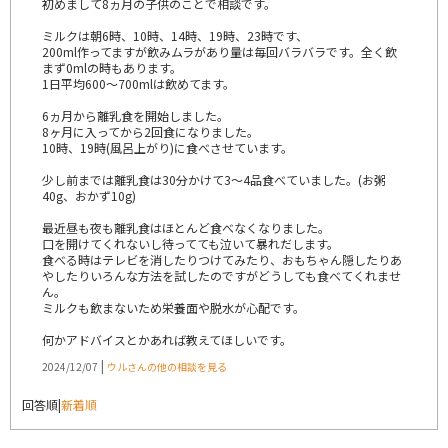
初めまして8ヵ月の子供のことで相談です。
ミルクは朝6時、10時、14時、19時、23時です、
200ml作ってますが飲みムラがあり量は毎回バラバラです。全く飲
まず0mlの時もあります。
1日平均600～700mlは飲めてます。
6ヵ月から離乳食を開始しました。
8ヶ月に入ってから2回食になりました。
10時、19時(風呂上がり)に食べさせています。
少し前までは離乳食は30分かけて3～4品食べていました。(お粥
40g、おかず10g)
最近昼も夜も離乳食はほとんど食べなくなりました。
口を開けてくれないし待ってても泣いて暴れだします。
食べる時はテレビを消したりつけてみたり、おもちゃん隠したりあ
やしたりいろんな方法を試したのですがどうしても食べてくれませ
ん。
ミルクも飲まないため栄養面や脱水が心配です。
何かアドバイスとかあれば教えてほしいです。
|
2024/12/07
ウルさんの他の相談を見る
回答順
|
新着順