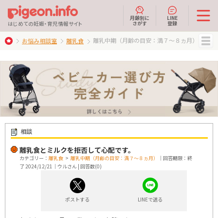
月齢別に
LINE
さがす
登録
はじめての妊娠・育児情報サイト
離乳中期（月齢の目安：満７～８ヵ月）
お悩み相談室
離乳食
MENU
相談
離乳食とミルクを拒否して心配です。
カテゴリー：
離乳食
>
離乳中期（月齢の目安：満７～８ヵ月）
｜回答期限：終
了 2024/12/21｜ウルさん | 回答数(0)
ポストする
LINEで送る