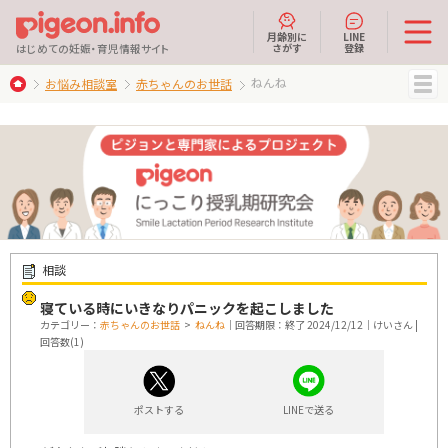
月齢別に
LINE
さがす
登録
はじめての妊娠・育児情報サイト
ねんね
お悩み相談室
赤ちゃんのお世話
MENU
相談
寝ている時にいきなりパニックを起こしました
カテゴリー：
赤ちゃんのお世話
>
ねんね
｜回答期限：終了 2024/12/12｜けいさん |
回答数(1)
ポストする
LINEで送る