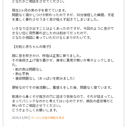
どなたかご相談をさせてください。
現在2ヶ月の男の子を育てています。
問題なく寝かしつけが終わったのですが、30分後程した瞬間、手足
を激しく暴れさせうまく息が吸えず起きてしまいました。
いきなり泣き出すことはよくあったのですが、今回のように息がで
きない位に突然暴れ出したのは初めてだったので、
どなたか相談に乗っていただけるとありがたいです。
【対処と赤ちゃんの様子】
顔に息を吹きかけ、呼吸は正常に戻りました。
その後抱き上げ落ち着かせ、身体に異常が無いか等チェックしまし
た。
・肌の色は問題なし
・熱も平熱
・食欲問題なし（おっぱいを飲みました）
便秘なのでその後浣腸し、着替えをした後、問題なく寝ています。
乾燥から鼻くそが両方の穴に詰まり気味なので、それが詰まってし
まってパニックなのかと考えてはいるのですが、病気の症状等だと
怖いのでご相談させてください。
どうぞよろしくお願いします。
|
2024/12/09
けいさんの他の相談を見る