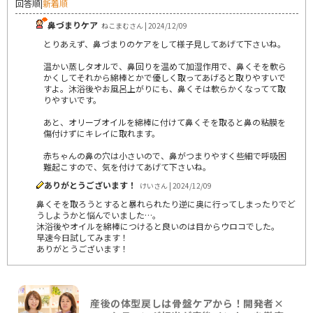
回答順
|
新着順
鼻づまりケア
ねこまむさん | 2024/12/09
とりあえず、鼻づまりのケアをして様子見してあげて下さいね。
温かい蒸しタオルで、鼻回りを温めて加湿作用で、鼻くそを軟ら
かくしてそれから綿棒とかで優しく取ってあげると取りやすいで
すよ。沐浴後やお風呂上がりにも、鼻くそは軟らかくなってて取
りやすいです。
あと、オリーブオイルを綿棒に付けて鼻くそを取ると鼻の粘膜を
傷付けずにキレイに取れます。
赤ちゃんの鼻の穴は小さいので、鼻がつまりやすく些細で呼吸困
難起こすので、気を付けてあげて下さいね。
ありがとうございます！
けいさん | 2024/12/09
鼻くそを取ろうとすると暴れられたり逆に奥に行ってしまったりでど
うしようかと悩んでいました…。
沐浴後やオイルを綿棒につけると良いのは目からウロコでした。
早速今日試してみます！
ありがとうございます！
産後の体型戻しは骨盤ケアから！開発者×