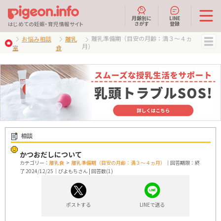
月齢別に
LINE
さがす
登録
はじめての妊娠・育児情報サイト
離乳準備期（目安の月齢：満３～４ヵ
お悩み相談
離乳
月）
室
食
MENU
相談
かつおだしについて
カテゴリー：
離乳食
>
離乳準備期（目安の月齢：満３～４ヵ月）
｜回答期限：終
了 2024/12/25｜ぴよもちさん | 回答数(1)
ポストする
LINEで送る