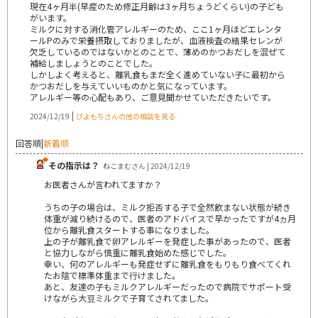
現在4ヶ月半(早産のため修正月齢は3ヶ月ちょうどくらい)の子ども
がいます。
ミルクに対する消化管アレルギーのため、ここ1ヶ月ほどエレンタ
ールPのみで栄養摂取しておりましたが、血液検査の結果セレンが
欠乏しているのではないかとのことで、薄めのかつおだしを混ぜて
補給しましょうとのことでした。
しかしよく考えると、離乳食もまだ全く進めていない子に最初から
かつおだしを与えていいものかと気になっています。
アレルギー等の心配もあり、ご意見聞かせていただきたいです。
|
2024/12/19
ぴよもちさんの他の相談を見る
回答順
|
新着順
その指示は？
ねこまむさん | 2024/12/19
お医者さんが言われてますか？
うちの子の場合は、ミルク拒否する子で全然飲まない状態が続き
体重が減り続けるので、医者のアドバイスで早かったですが4ヵ月
位から離乳食スタートする事になりました。
上の子が離乳食で卵アレルギーを発症した事があったので、医者
と協力しながら慎重に離乳食始めた感じでした。
幸い、何のアレルギーも発症せずに離乳食をもりもり食べてくれ
たお陰で標準体重まで行けました。
あと、友達の子もミルクアレルギーだったので病院でサポート受
けながら大豆ミルクで子育てされてました。