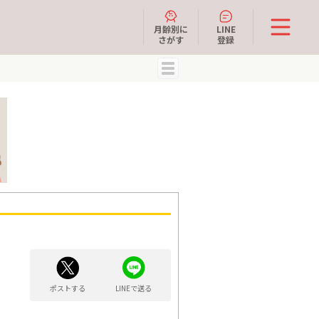
月齢別に
LINE
さがす
登録
MENU
ポストする
LINEで送る