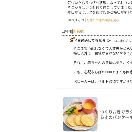
気づいたらうつ伏せ状態になっており大
そこからはいつも通り過ごしていました
昨日からミルクをあげたあと嘔吐が多い
|
2024/12/19
もさんの他の相談を見る
回答順
|
新着順
4日経過してるならば…
ねこまむさん | 
そこまで心配しなくて大丈夫かと思
嘔吐以外に、目線が合わないややて
それに、赤ちゃんの身体は柔らかく
でも、心配ならば#8000で子ども
ベビーカーは、ベルト必須ですから
つくりおきでラ
らすのパンケー