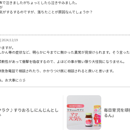
声で泣きましたがちょっとしたら泣きやみました。
が
気がするするのですが、落ちたことが原因なんでしょうか？
2024/12/19
いますが。
んかん等の症状など、明らかに今までに無かった異常が見受けられます。そう言った
柔軟性があって衝撃を吸収するので、よほどの事が無い限り大怪我になりません。
医療救急電話で相談されたり、かかりつけ医に相談されると良いと思います。
ね。お大事に☆彡
クラク♪すりおろしにんじんとし
毎日育児を頑
キ
るん」