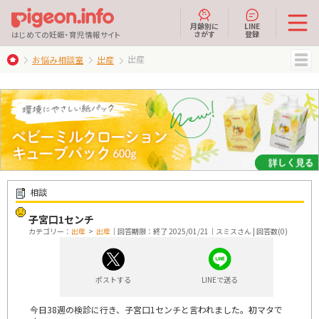
月齢別に
LINE
さがす
登録
はじめての妊娠・育児情報サイト
出産
お悩み相談室
出産
MENU
相談
子宮口1センチ
カテゴリー：
出産
>
出産
｜回答期限：終了 2025/01/21｜スミスさん | 回答数(0)
ポストする
LINEで送る
今日38週の検診に行き、子宮口1センチと言われました。初マタで