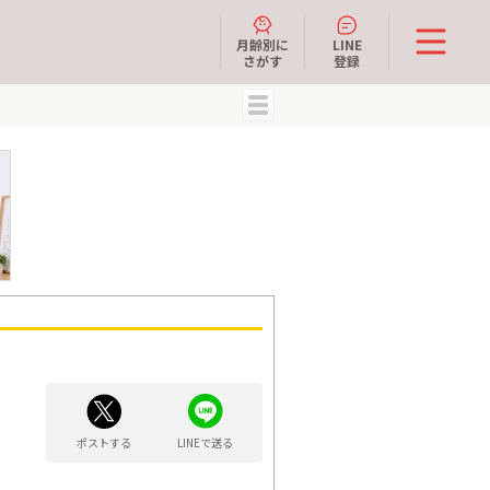
月齢別に
LINE
さがす
登録
MENU
ポストする
LINEで送る