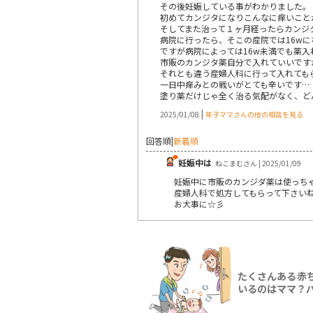
その後妊娠している事がわかりました。
初めてカンジタになりこんなに痒いこと
そしてまた治って１ヶ月経ったらカンジ
病院に行ったら、そこの産院では16wに
ですが病院によっては16w未満でも薬入
市販のカンジタ薬自分で入れていいですか
それとも違う産婦人科に行って入れても
一日中痒みとの戦いがとても辛いです…
塗り薬だけじゃ全く治る気配がなく、ど
|
2025/01/08
年子ママさんの他の相談を見る
回答順
|
新着順
妊娠中は
ねこまむさん | 2025/01/09
妊娠中に市販のカンジダ薬は使っち
産婦人科で処方してもらって下さい
お大事に☆彡
たくさんある赤
いるのはママ？