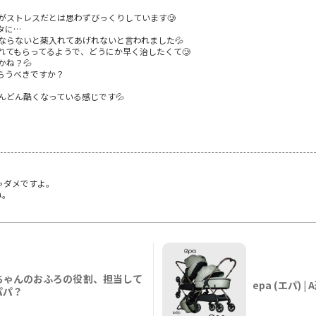
がストレスだとは思わずびっくりしています🥲
タに…
ならないと薬入れてあげれないと言われました💦
れてもらってるようで、どうにか早く治したくて🥲
ね？💦
らうべきですか？
んどん酷くなっている感じです💦
ゃダメですよ。
ね。
ちゃんのおふろの役割、担当して
epa (エパ)
パパ？