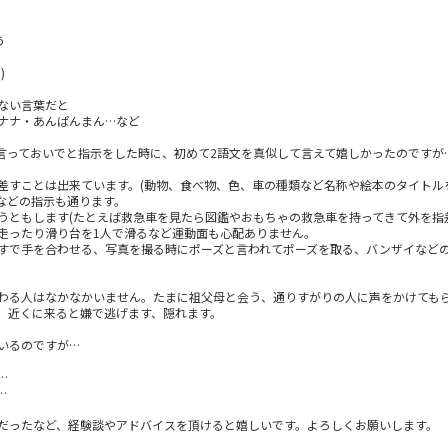
う
)
)
ない言葉だと
ナナ・あんぱんまん…など
言っておいでと指示をした時に、初めて2語文を真似して言えて嬉しかったのですが
差すことは出来ています。(動物、食べ物、色、車の種類など名称や絵本のタイトル
などの指示も通ります。
うともします(たとえば救急車を見たら図鑑やおもちゃの救急車を持ってきて外を指
走ったり滑り台を1人で滑るなど運動面も心配ありません。
すで手を合わせる、写真を撮る時にポーズと言われてポーズを取る、バンザイなど
わる人はなかなかいません。たまに祖父母と会う、通りすがりの人に声をかけても
、近くに来ると嫌で逃げます、隠れます。
いるのですが…
…
…
だったなど、経験談やアドバイスを頂けると嬉しいです。よろしくお願いします。