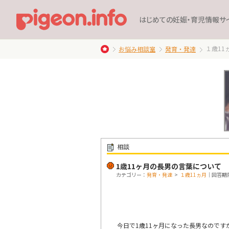
はじめての妊娠・育児情報サ
１歳11
お悩み相談室
発育・発達
相談
1歳11ヶ月の長男の言葉について
カテゴリー：
発育・発達
>
１歳11ヵ月
｜回答期限
今日で1歳11ヶ月になった長男なので