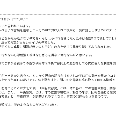
まむさん | 2025/01/12
すいと言われています。
ゃべる子や言葉を蓄積して自分の中で受け入れて後から一気に話し出す子の2パター
れどなかなか話さない子でちゃんとしゃべれる様になったのは4歳過ぎて話してまし
、あって言葉が出ないタイプの子でした。
が子どもの成長に問題が無いのと子どもの力を信じて見守り続けておられました。
に行かないし忍耐強く親はならざるを得ない修行なんだと思います。
れてますから親子での遊びや同年代や異年齢同士の遊びをしてる内に色んな刺激を
何が出きるかと言うと、とにかく沢山の語りかけをされた子は口の動きを見たりコ
体を使った楽しい遊びです。体を動かすと、聞こえた言葉を感じ取って伝える脳幹と
」を育てることは大切です。「固有受容覚」とは、体の各パーツの位置や動き、関節
こと。また、「平衡感覚」とは、体の位置や絡む気、動きの早さ、回転を感じる感覚
受容覚」と「平衡感覚」が調整されやすくなり、言葉の発達も促されるのです。
う遊びは、次のようなものがあげられます。