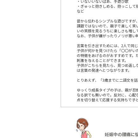
・いないいないばあ、手遊び歌
・ぎゅっと抱きしめる、抱っこして
など
昔から伝わるシンプルな遊びですが
課題ではないので、親子で楽しく笑
いの笑顔を見るうちに楽しさも増し
なお、子供が嫌がったりノリが悪い
言葉を引き出すためには、2人で同
子供が何かを見つけたら「〇〇がい
の特徴をあげるのがおすすめです。
刺激を与えることができます。
子供がこちらを見たら、見つめ返し
は言葉の発達へとつながります。
とりあえず、「3歳までに二語文を
ゆっくり成長タイプの子は、親が忍
なる訳でも無いので。反対に、心配
点を切り替えて応援する気持ちで子
妊娠中の腰痛に