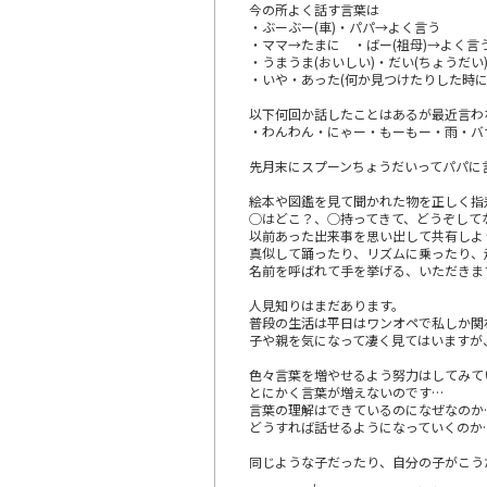
今の所よく話す言葉は
・ぶーぶー(車)・パパ→よく言う
・ママ→たまに ・ばー(祖母)→よく言
・うまうま(おいしい)・だい(ちょうだい
・いや・あった(何か見つけたりした時に
以下何回か話したことはあるが最近言わ
・わんわん・にゃー・もーもー・雨・バ
先月末にスプーンちょうだいってパパに
絵本や図鑑を見て聞かれた物を正しく指
◯はどこ？、◯持ってきて、どうぞして
以前あった出来事を思い出して共有しよ
真似して踊ったり、リズムに乗ったり、
名前を呼ばれて手を挙げる、いただきま
人見知りはまだあります。
普段の生活は平日はワンオペで私しか関
子や親を気になって凄く見てはいますが
色々言葉を増やせるよう努力はしてみて
とにかく言葉が増えないのです…
言葉の理解はできているのになぜなのか
どうすれば話せるようになっていくのか
同じような子だったり、自分の子がこう