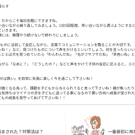
揺らす
、だからこそ毎日気軽にできますね。
い合いながら繰り返してみましょう。1日5回程度、笑い合いながら遊ぶようにする
ていきます。
時には、無理やり続けないで終わりにしましょう。
じものに注目して反応しながら、言葉でコミュニケーションを取ることが大切です。
たね！」など、見つけたものについて声をかけるといいでしょう。何を言ったらいい
たとえば犬を見つめていたら「わんわんだね」「毛がフサフサだね」「茶色いね」
ながら「なあに？」「どうしたの？」などと声をかけて子供の反応に応えると、コ
話せば良い」を目安に気長に楽しく今を過ごして下さいね！
耐強くなる為って、課題を子どもから与えられてると思って下さいね！親が焦ったり
な気持ちはマイナスの念を子どもに送ってる事になるので悪い方向へ成長が促され
どもの成長を見守ってあげて下さいね！！
悩まされた？対策法は？
一番最初に用