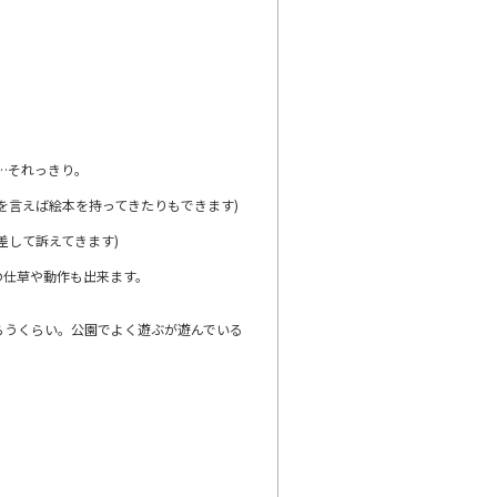
…それっきり。
を言えば絵本を持ってきたりもできます)
差して訴えてきます)
の仕草や動作も出来ます。
らうくらい。公園でよく遊ぶが遊んでいる