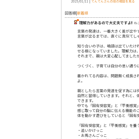
|
2025/01/11
てんてんさんの他の相談を見る
回答順
|
新着順
理解力があるので大丈夫ですよ❗
ねこ
言葉の発達は、一番大きく差が出や
言葉が出るまでは、直ぐに真似てし
知り合いの子は、喃語は出ていたけ
せる様になっていました。理解力は
それまで、親は大変心配してました
つくづく、子育ては自分の思い通り
書かれてる内容は、問題無く成長さ
よ。
親としたら言葉の発達を促す為には
自然と習得していきます。それと、
できます。
中でも「固有受容覚」と「平衡感覚
感じ取って自分の脳に伝える機能の
体を動かす遊びをしていると「固有
「固有受容覚」と「平衡感覚」を養
・追いかけっこ
・お馬さんごっこ