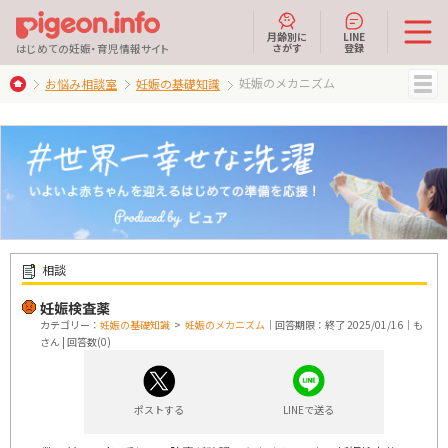
月齢別に
LINE
さがす
登録
はじめての妊娠・育児情報サイト
妊娠のメカニズム
お悩み相談室
妊娠の基礎知識
MENU
相談
妊娠検査薬
カテゴリー：
妊娠の基礎知識
>
妊娠のメカニズム
｜回答期限：終了 2025/01/16｜も
さん | 回答数(0)
ポストする
LINEで送る