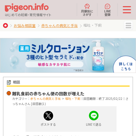
月齢別に
LINE
さがす
登録
はじめての妊娠・育児情報サイト
嘔吐・下痢
お悩み相談室
赤ちゃんの病気と手当
MENU
相談
離乳食前の赤ちゃん便の回数が増えた
カテゴリー：
赤ちゃんの病気と手当
>
嘔吐・下痢
｜回答期限：終了 2025/02/22｜さ
っちゃんさん | 回答数(1)
ポストする
LINEで送る