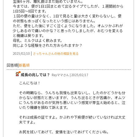
生後6ヶ月、離乳食はまだ始めていません。
今までは、便が1日1回まとめて出るタイプでしたが、１週間前から
1日5回〜8回でます。
１回の便の量は少なく、1日で見ると量は大きく変わらないし、便
の状態も水っぽくなったという感じはありません。
ただ、便をした後にすごく泣くようになりました。オムツかぶれが
少しあるので痛いのかな？と思ったりしましたが、おむつを変える
と機嫌は戻ります。
母乳、ミルクはよく飲みます。
同じような経験をされた方おられますか？
|
2025/02/10
さっちゃんさんの他の相談を見る
回答順
|
新着順
成長の兆しでは？
Rayママさん | 2025/02/17
こんにちは！
その時期なら、うんちも我慢も出来ないし、したのかどうかも分
からない状態だと思いますが、うんち出るときが苦痛か、オムツ
にうんちがあるのが気持ち悪いという感覚が芽生え始めると、泣
いたり機嫌を損ねて訴えます。
それは成長の証ですよ。かぶれや下痢便が続いていなければ大丈
夫ですよ。
お尻を拭いてあげて、愛情を注いであげてくださいね。