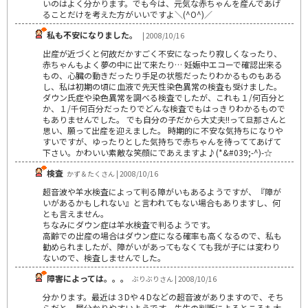
いのはよく分かります。でも今は、元気な赤ちゃんを産んであげ
ることだけを考えた方がいいですよ＼(^O^)／
私も不安になりました。
| 2008/10/16
出産が近づくと何故だかすごく不安になったり寂しくなったり、
赤ちゃんもよく夢の中に出て来たり… 妊娠中エコーで確認出来る
もの、心臓の動きだったり手足の状態だったりわかるものもある
し、私は初期の頃に血液で先天性染色異常の検査も受けました。
ダウン氏症や染色異常を調べる検査でしたが、これも１/何百分と
か、１/千何百分だったりでどんな検査でもはっきりわかるもので
もありませんでした。 でも自分の子だから大丈夫!!って旦那さんと
思い、願って出産を迎えました。 時期的に不安な気持ちになりや
すいですが、ゆったりとした気持ちで赤ちゃんを待っててあげて
下さい。かわいい素敵な笑顔にであえますよ♪(*&#039;-^)-☆
検査
かず＆たくさん | 2008/10/16
超音波や羊水検査によって判る障がいもあるようですが、『障が
いがあるかもしれない』と言われてもない場合もありますし、何
とも言えません。
ちなみにダウン症は羊水検査で判るようです。
高齢での出産の場合はダウン症になる確率も高くなるので、私も
勧められましたが、障がいがあってもなくても我が子には変わり
ないので、検査しませんでした。
障害によっては。。。
ぶりぶりさん | 2008/10/16
分かります。最近は３Dや４Dなどの超音波がありますので、そち
らだと一層分かりやすいようです。先生の判断によるところも大