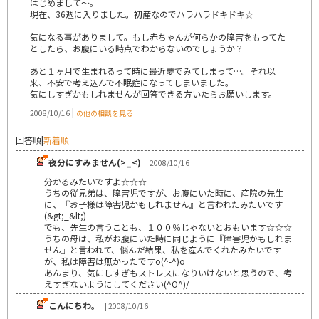
はじめまして～。
現在、36週に入りました。初産なのでハラハラドキドキ☆
気になる事がありまして。もし赤ちゃんが何らかの障害をもってた
としたら、お腹にいる時点でわからないのでしょうか？
あと１ヶ月で生まれるって時に最近夢でみてしまって…。それ以
来、不安で考え込んで不眠症になってしまいました。
気にしすぎかもしれませんが回答できる方いたらお願いします。
|
2008/10/16
の他の相談を見る
回答順
|
新着順
夜分にすみません(>_<)
| 2008/10/16
分かるみたいですよ☆☆☆
うちの従兄弟は、障害児ですが、お腹にいた時に、産院の先生
に、『お子様は障害児かもしれません』と言われたみたいです
(&gt;_&lt;)
でも、先生の言うことも、１００％じゃないとおもいます☆☆☆
うちの母は、私がお腹にいた時に同じように『障害児かもしれま
せん』と言われて、悩んだ結果、私を産んでくれたみたいです
が、私は障害は無かったですo(^-^)o
あんまり、気にしすぎもストレスになりいけないと思うので、考
えすぎないようにしてください(^O^)/
こんにちわ。
| 2008/10/16