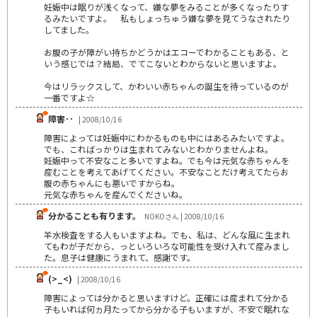
妊娠中は眠りが浅くなって、嫌な夢をみることが多くなったりす
るみたいですよ。 私もしょっちゅう嫌な夢を見てうなされたり
してました。
お腹の子が障がい持ちかどうかはエコーでわかることもある、と
いう感じでは？結局、でてこないとわからないと思いますよ。
今はリラックスして、かわいい赤ちゃんの誕生を待っているのが
一番ですよ☆
障害･･
| 2008/10/16
障害によっては妊娠中にわかるものも中にはあるみたいですよ。
でも、こればっかりは生まれてみないとわかりませんよね。
妊娠中って不安なこと多いですよね。でも今は元気な赤ちゃんを
産むことを考えてあげてください。不安なことだけ考えてたらお
腹の赤ちゃんにも悪いですからね。
元気な赤ちゃんを産んでくださいね。
分かることも有ります。
NOKOさん | 2008/10/16
羊水検査をする人もいますよね。でも、私は、どんな風に生まれ
てもわが子だから、っといろいろな可能性を受け入れて産みまし
た。息子は健康にうまれて、感謝です。
(>_<)
| 2008/10/16
障害によっては分かると思いますけど。正確には産まれて分かる
子もいれば何ヵ月たってから分かる子もいますが、不安で眠れな