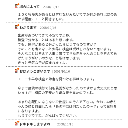
場合によって
| 2008/10/16
１００％障害があるとは言わないみたいですが何かあればほのめ
かす程度に・・と聞きました。
わかります
| 2008/10/16
出産が近づいてきて不安ですよね。
検査で分かることはあると思います。
でも、障害があると分かったらどうするのですか？
そのことも考えないと安易に検査は受けられないと思います。
そんなことは考えず大事に育ててきた赤ちゃんのことを考えてあ
げたほうがいいのかな、と私は思います。
きっと元気な子が産まれますよ。
おはようございます
| 2008/10/16
エコーや羊水検査で障害を見つける事はあります。
今まで産院の検診で何も異常がなかったのですから大丈夫だと思
いますが…初産の不安から嫌な夢を見たのですね。
あまり心配性にならないで出産にのぞんで下さい。かわいい赤ち
ゃんの顔と対面したら「あの不安は何だったの～？」って気持ち
になりますよ。
もうすぐですね。がんばってください。
ドキドキしますよね！
| 2008/10/16