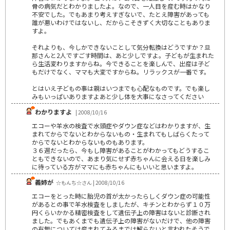
骨の病気だとわかりましたよ。なので、一人目を産む時はかなり
不安でした。でもあまり考えすぎないで、たとえ障害があっても
誰が悪いわけではないし、だからこそきずく大切なこともありま
すよ。
それよりも、今しかできないことして気分転換はどうですか？旦
那さんと2人ですごす時間は、あと少しですよ。子どもが生まれた
ら生活変わりますからね。今できることを楽しんで、出産は子ど
もだけでなく、ママも大変ですからね。リラックスが一番です。
とはいえ子どもの事は親はいつまでも心配なものです。でも楽し
みもいっぱいありますよあと少し体を大事になさってください
わかりますよ
| 2008/10/16
エコーや羊水の検査で水頭症やダウン症などはわかりますが、生
まれてからでないとわからないもの・生まれてもしばらくたって
からでないとわからないものもあります。
３６週だったら、今もし障害があることがわかってもどうするこ
ともできないので、あまり気にせず赤ちゃんに会える日を楽しみ
に待っている方がママにも赤ちゃんにもいいと思いますよ。
義姉が
☆もんち☆さん | 2008/10/16
エコーをとった時に胎児の首が太かったらしくダウン症の可能性
があるとの事で羊水検査をしましたが、キチンとわからず１０万
円くらいかかる精密検査をして遺伝子上の障害はないと診断され
ました。でもあくまでも遺伝子上の障害がないだけで、他の障害
の有無については産まれてみるまでは解らないと言われたそうで