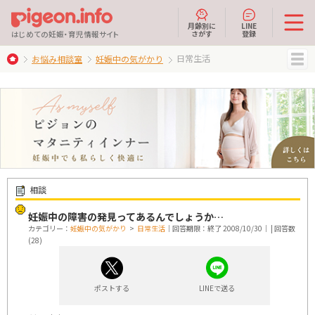
月齢別に
LINE
さがす
登録
はじめての妊娠・育児情報サイト
日常生活
お悩み相談室
妊娠中の気がかり
MENU
相談
妊娠中の障害の発見ってあるんでしょうか…
カテゴリー：
妊娠中の気がかり
>
日常生活
｜回答期限：終了 2008/10/30｜ | 回答数
(28)
ポストする
LINEで送る