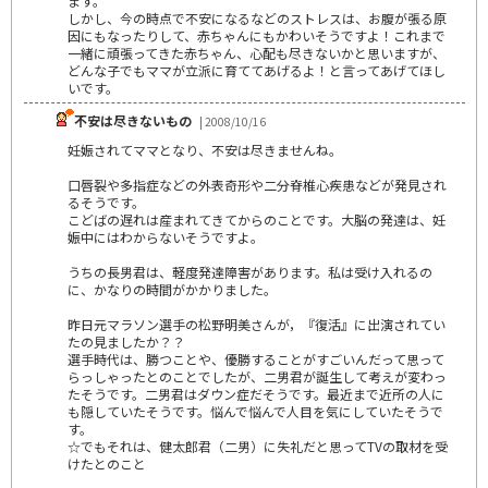
ます。
しかし、今の時点で不安になるなどのストレスは、お腹が張る原
因にもなったりして、赤ちゃんにもかわいそうですよ！これまで
一緒に頑張ってきた赤ちゃん、心配も尽きないかと思いますが、
どんな子でもママが立派に育ててあげるよ！と言ってあげてほし
いです。
不安は尽きないもの
| 2008/10/16
妊娠されてママとなり、不安は尽きませんね。
口唇裂や多指症などの外表奇形や二分脊椎心疾患などが発見され
るそうです。
こどばの遅れは産まれてきてからのことです。大脳の発達は、妊
娠中にはわからないそうですよ。
うちの長男君は、軽度発達障害があります。私は受け入れるの
に、かなりの時間がかかりました。
昨日元マラソン選手の松野明美さんが，『復活』に出演されてい
たの見ましたか？？
選手時代は、勝つことや、優勝することがすごいんだって思って
らっしゃったとのことでしたが、二男君が誕生して考えが変わっ
たそうです。二男君はダウン症だそうです。最近まで近所の人に
も隠していたそうです。悩んで悩んで人目を気にしていたそうで
す。
☆でもそれは、健太郎君（二男）に失礼だと思ってTVの取材を受
けたとのこと