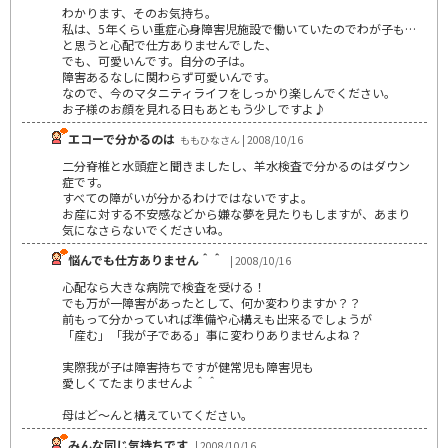
わかります、そのお気持ち。
私は、5年くらい重症心身障害児施設で働いていたのでわが子も…
と思うと心配で仕方ありませんでした、
でも、可愛いんです。自分の子は。
障害あるなしに関わらず可愛いんです。
なので、今のマタニティライフをしっかり楽しんでください。
お子様のお顔を見れる日もあともう少しですよ♪
エコーで分かるのは
ももひなさん | 2008/10/16
二分脊椎と水頭症と聞きましたし、羊水検査で分かるのはダウン
症です。
すべての障がいが分かるわけではないですよ。
お産に対する不安感などから嫌な夢を見たりもしますが、あまり
気になさらないでくださいね。
悩んでも仕方ありません＾＾
| 2008/10/16
心配なら大きな病院で検査を受ける！
でも万が一障害があったとして、何か変わりますか？？
前もって分かっていれば準備や心構えも出来るでしょうが
「産む」「我が子である」事に変わりありませんよね？
実際我が子は障害持ちですが健常児も障害児も
愛しくてたまりませんよ＾＾
母はど～んと構えていてください。
みんな同じ気持ちです
| 2008/10/16