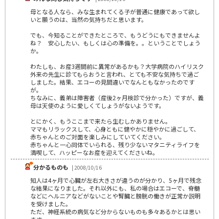
母となる人なら、みな生まれてくる子が普通に健康であって欲し
いと願うのは、当然の気持ちだと思います。
でも、今知ることができたところで、もうどうにもできませんよ
ね？ 安心したい、もしくは心の準備を。。ということでしょう
か。
わたしも、お産3週間前に異常があるかも？大学病院のハイリスク
外来の先生に診てもらおうと言われ、とても不安な気持ちで過ご
しました。結果、エコーの見間違いでなんともなかったのです
が。
ちなみに、義弟は障害者（産後2ヶ月検診で分かった）ですが、義
母は天使のように愛しくてしょうがないようです。
とにかく、もうここまで来たら生むしかありません。
ママもリラックスして、心身ともに健やかに穏やかに過ごして、
赤ちゃんとのご対面を楽しみにしていてください。
赤ちゃんと一心同体でいられる、残り少ないマタニティライフを
満喫して、ハッピーなお産を迎えてくださいね。
分かるものも
| 2008/10/16
知人は4ヶ月で心臓が左右大きさが違うのが分かり、5ヶ月で残念
な結果になりました。それ以外にも、私の場合はエコーで、脊髄
などにヘルニアなどがないことや腎臓と膀胱の働きが正常か説明
を受けました。
ただ、神経系統の病気など分からないものも多々あるかとは思い