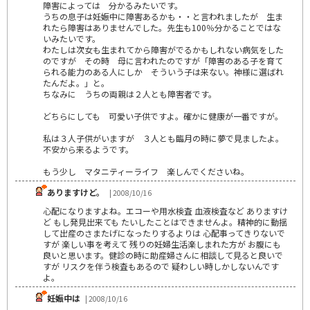
障害によっては 分かるみたいです。
うちの息子は妊娠中に障害あるかも・・と言われましたが 生ま
れたら障害はありませんでした。先生も100％分かることではな
いみたいです。
わたしは次女も生まれてから障害がでるかもしれない病気をした
のですが その時 母に言われたのですが「障害のある子を育て
られる能力のある人にしか そういう子は来ない。神様に選ばれ
たんだよ。」と。
ちなみに うちの両親は２人とも障害者です。
どちらにしても 可愛い子供ですよ。確かに健康が一番ですが。
私は３人子供がいますが ３人とも臨月の時に夢で見ましたよ。
不安から来るようです。
もう少し マタニティーライフ 楽しんでくださいね。
ありますけど。
| 2008/10/16
心配になりますよね。エコーや用水検査 血液検査など ありますけ
ど もし発見出来ても たいしたことはできませんよ。精神的に動揺
して出産のさまたげになったりするよりは 心配事ってきりないで
すが 楽しい事を考えて 残りの妊婦生活楽しまれた方が お腹にも
良いと思います。健診の時に助産婦さんに相談して見ると良いで
すが リスクを伴う検査もあるので 疑わしい時しかしないんです
よ。
妊娠中は
| 2008/10/16