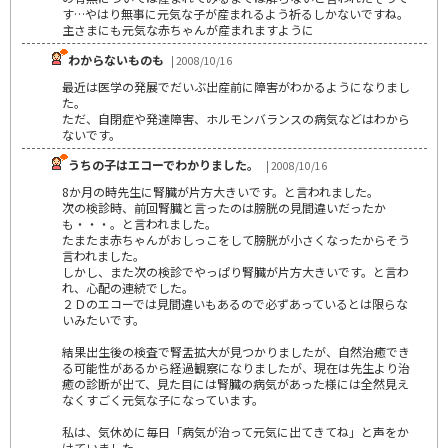
す…やはり無事に元気な子が産まれるよう祈るしかないですね。
主さまにも元気な赤ちゃんが産まれますように
わからないものも
| 2008/10/16
最近は医学の発展でだいぶ出産前に障害がわかるようになりまし
た。
ただ、自閉症や発達障害、ホルモンバランスの病気などはわから
ないです。
うちの子はエコーでわかりました。
| 2008/10/16
8か月の時先生に腎臓が片方大きいです。と言われました。
次の検診時、前回腎臓と言ったのは膀胱の見間違いだったか
も・・・。と言われました。
たまたま赤ちゃんがおしっこをして膀胱が小さくなったからそう
言われました。
しかし、また次の検診でやっぱり腎臓が片方大きいです。と言わ
れ、心配の連続でした。
２Ｄのエコーでは見間違いもあるので必ずあっているとは限らな
いみたいです。
結果出生後の検査で腎盂拡大が見つかりましたが、自然治癒でき
る可能性があるから経過観察になりましたが、現在は先生より治
癒の診断が出て、見た目には腎臓の病気があった様には全然見え
なくすごく元気な子になっています。
私は、気休めに毎日「病気が治って元気に出てきてね」と声をか
けていました。