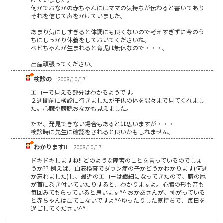
何かでおなかの赤ちゃんにはママの気持ちが伝わると書いてあり
それを信じて声をかけていました。
あまり気にしすぎると体調にも良くないので考えすぎずに今のう
ちにしっかり休養をしておいてくださいね。
ベビちゃんが生まれると育児は無休なので・・・。
出産頑張ってください。
検診の
| 2008/10/17
エコーで見える部分はわかるようです。
２週間前に検診に行きましたが子供の体を隅々まで見てくれまし
た。心臓や膀胱おなかも見えました。
ただ、発見できない場合もあるとは思いますが・・・
検診時に先生に確認をされると良いかもしれません。
わかります!!
| 2008/10/17
ドキドキしますね!! どのような障害のことを言っているのでしょ
うか?? 例えば、血液検査でダウン症の子かどうかわかります(何週
か忘れました)し、最近のエコーは繊細になってきたので、臍の尾
が首に巻き付いていたりすると、わかりますよ。心臓の形も音も
毎回みてもらっていると思います^^ おかあさんが、怖がっている
と赤ちゃんは出てこないですよ^^ゆったりした気持ちで、毎日を
過ごしてください^^