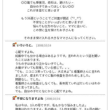
◎◎誰でも障害児、奇形は、避けたい・
自分の子であってほしくない◎◎
これが本音だと思います
もう36週ということでご対面が間近（*^_^*）
不安なことがいっぱいだと思いますが
悩んでも仕方のないこと、ママに会いに、
この世に生を受けたお子さんを
そのまま受け入れる大きなママさんになってください。
いろいろと。
| 2008/10/16
心配ですよね。
妊娠中でも分かる場合はあるようです。言われたという話を聞い
たことはあります。
うちの子はあまり泣かない子でした。
お腹がすいても我慢している感じで。。。
”でも、ニコニコ笑っているし、大丈夫よ”と看護師さんに言われ
ましたが、産まれてすぐに脳の検査を念のためしました。
問題なし、でした。
看護師さんは検査はしなくても、長年見ていればだいたいはわか
ると言ってました。
でも、自分の子だとなにかと心配ですよね。
不安になりますよね
| 2008/10/16
私は今は、3人の母ですが、私もかなり悩みましたよ。
障害はわかりますよ。私の姉は、2人目を妊娠して、8ヶ月の時に