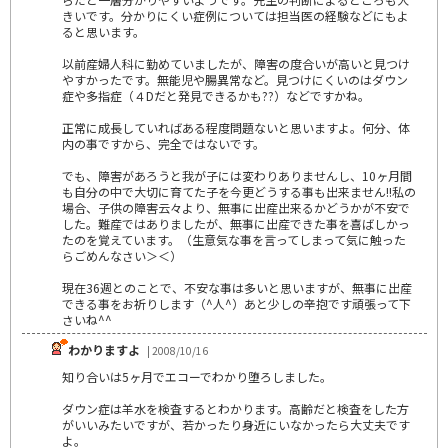
きいです。分かりにくい症例については担当医の経験などにもよ
ると思います。
以前産婦人科に勤めていましたが、障害の度合いが高いと見つけ
やすかったです。無能児や腸異常など。見つけにくいのはダウン
症や多指症（４Dだと発見できるかも??）などですかね。
正常に成長していればある程度問題ないと思いますよ。何分、体
内の事ですから、完全ではないです。
でも、障害があろうと我が子には変わりありませんし、10ヶ月間
も自分の中で大切に育てた子を今更どうする事も出来ません!!私の
場合、子供の障害云々より、無事に出産出来るかどうかが不安で
した。難産ではありましたが、無事に出産できた事を喜ばしかっ
たのを覚えています。（生意気な事を言ってしまって気に触った
らごめんなさい＞＜）
現在36週とのことで、不安な事は多いと思いますが、無事に出産
できる事をお祈りします（^人^）あと少しの辛抱です頑張って下
さいね^^
わかりますよ
| 2008/10/16
知り合いは5ヶ月でエコーでわかり堕ろしました。
ダウン症は羊水を検査するとわかります。高齢だと検査をした方
がいいみたいですが、若かったり身近にいなかったら大丈夫です
よ。