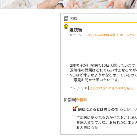
相談
退院後
カテゴリー：
赤ちゃんの家庭看護
>
ホームケア
2歳の子が川崎病で10日入院しています
退院後の登園はどれぐらい休ませるのが
5日ほど休ませようかなと思っているの
ご意見お聞かせ願いたいです。
|
2025/03/30
きちすけさんの他の相談を見る
回答順
|
新着順
病状によるとは思うので
ねこまむさん |
主治医に聞かれるのがベストかと思
看病大変ですよね。お疲れが出ませ
お大事に☆彡