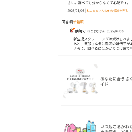
さい。調べても分からなくて心配です。
|
2025/04/06
ねこみみさんの他の相談を見る
回答順
|
新着順
病院で
ねこまむさん | 2025/04/06
新生児スクリーニングは受けられま
あと、旦那さん側に難聴の遺伝子が
さらに、調べるにはかかりつけ医で
あなたに合うさ
イド
いつ起こるかわ
めの備え、どう