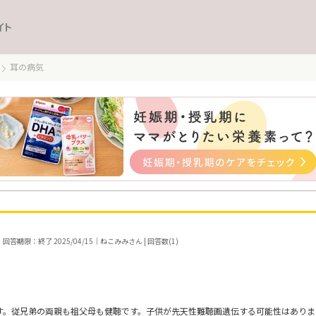
イト
耳の病気
｜回答期限：終了 2025/04/15｜ねこみみさん | 回答数(1)
です。従兄弟の両親も祖父母も健聴です。子供が先天性難聴画遺伝する可能性はあり