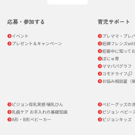
応募・参加する
育児サポート
イベント
プレママ・プレパ
プレゼント＆キャンペーン
妊婦フレンズwit
妊娠中に知って
ぼにゅ育
ママパパグラフ
コモドライフ
お悩み相談室（
ピジョン母乳実感 哺乳びん
ベビーグッズの
乳歯ケア お手入れの基礎知識
ピジョン ベビー
A形・B形ベビーカー
ピジョンキッズ