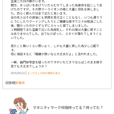
生後二カ月の娘がいます。
朝方、おっぱいをあげていたらむせてしまった為身体を起こしてあ
げたのですが、その際マーライオンの様に大量に母乳を戻しまし
た。恐らく飲んだ分全て出たと思います。
当の本人はその直後にも笑顔を見せ泣くこともなく、いつも通りう
にうにしたりクーイングしたりとご機嫌な様子で三十分程過ごした
後、眠かったのかぐずらずにスゥっと寝てしまいました。
１時間程でまた空腹で泣いた為授乳し、それ以降は大量に戻すこと
はありませんでした。出てもけぽっと、スタイが濡れてしまうくら
いでした。
見たこと無いくらい勢いよく、しかも大量に戻した為少し心配で
す。
母に相談すると「機嫌が良いなら大丈夫だよ」と言われました。
一瞬、幽門狭窄症を疑ったのですがいちどきりならばこのまま様子
見でも大丈夫でしょうか？
|
2025/04/22
るっぴさんの他の相談を見る
回答順
|
新着順
マタニティマーク何個持ってる？持ってた？