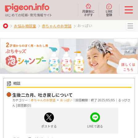
月齢別に
LINE
さがす
登録
はじめての妊娠・育児情報サイト
おっぱい
お悩み相談室
赤ちゃんのお世話
MENU
相談
生後二カ月、吐き戻しについて
カテゴリー：
赤ちゃんのお世話
>
おっぱい
｜回答期限：終了 2025/05/05｜るっぴさ
ん | 回答数(0)
ポストする
LINEで送る