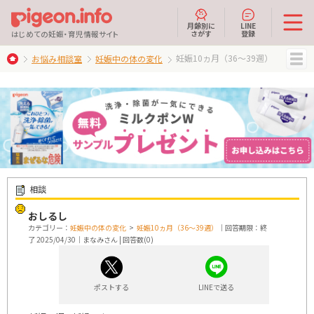
月齢別に
LINE
さがす
登録
はじめての妊娠・育児情報サイト
妊娠10ヵ月（36～39週）
お悩み相談室
妊娠中の体の変化
MENU
相談
おしるし
カテゴリー：
妊娠中の体の変化
>
妊娠10ヵ月（36～39週）
｜回答期限：終
了 2025/04/30｜まなみさん | 回答数(0)
ポストする
LINEで送る