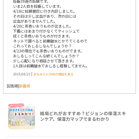
妊娠39週の妊婦です。
いま2人目を妊娠しています。
4/18に妊婦健診に行き内診しました。
その日は少し出血があり、次の日には
出血がありませんでした。
4/20に茶色いおりものが出ました。
下着にはあまり付かなくてティッシュで
拭くと茶色いおりものが付きます。
ネットで調べると前期破水とかでてくるので
これっておしるしなんでしょうか？
4/23の現在でも茶色いおりものがでます。
おしるしってこんな続くんでしょうか？
少し心配になり相談させて頂きます。
1人目は前期破水でおしるし経験してません。
|
2025/04/23
まなみさんの他の相談を見る
回答順
|
新着順
結局どれがおすすめ？ピジョンの保湿スキ
ンケア。保湿力マップでまるわかり