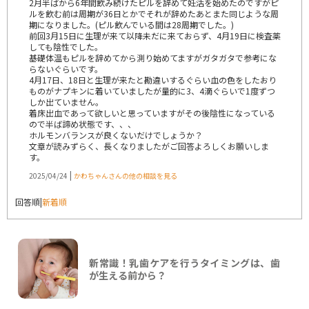
2月半ばから6年間飲み続けたピルを辞めて妊活を始めたのですがピ
ルを飲む前は周期が36日とかでそれが辞めたあとまた同じような周
期になりました。(ピル飲んでいる間は28周期でした。)
前回3月15日に生理が来て以降未だに来ておらず、4月19日に検査薬
しても陰性でした。
基礎体温もピルを辞めてから測り始めてますがガタガタで参考にな
らないぐらいです。
4月17日、18日と生理が来たと勘違いするぐらい血の色をしたおり
ものがナプキンに着いていましたが量的に3、4滴ぐらいで1度ずつ
しか出ていません。
着床出血であって欲しいと思っていますがその後陰性になっている
ので半ば諦め状態です、、、
ホルモンバランスが良くないだけでしょうか？
文章が読みずらく、長くなりましたがご回答よろしくお願いしま
す。
|
2025/04/24
かわちゃんさんの他の相談を見る
回答順
|
新着順
新常識！乳歯ケアを行うタイミングは、歯
が生える前から？