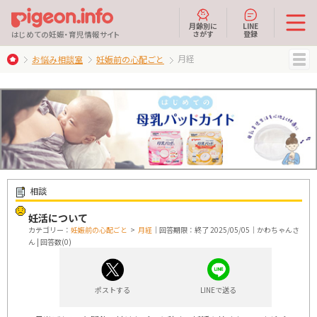
月齢別に
LINE
さがす
登録
はじめての妊娠・育児情報サイト
月経
お悩み相談室
妊娠前の心配ごと
MENU
相談
妊活について
カテゴリー：
妊娠前の心配ごと
>
月経
｜回答期限：終了 2025/05/05｜かわちゃんさ
ん | 回答数(0)
ポストする
LINEで送る