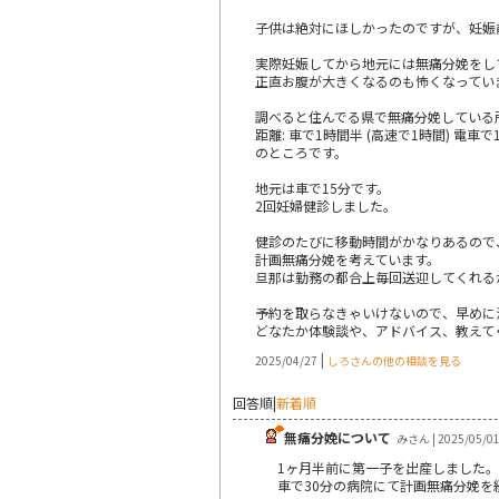
子供は絶対にほしかったのですが、妊娠
実際妊娠してから地元には無痛分娩をし
正直お腹が大きくなるのも怖くなってい
調べると住んでる県で無痛分娩している
距離: 車で1時間半 (高速で1時間) 電車
のところです。
地元は車で15分です。
2回妊婦健診しました。
健診のたびに移動時間がかなりあるので
計画無痛分娩を考えています。
旦那は勤務の都合上毎回送迎してくれる
予約を取らなきゃいけないので、早めに決め
どなたか体験談や、アドバイス、教えて
|
2025/04/27
しろさんの他の相談を見る
回答順
|
新着順
無痛分娩について
みさん | 2025/05/0
1ヶ月半前に第一子を出産しました。
車で30分の病院にて計画無痛分娩を