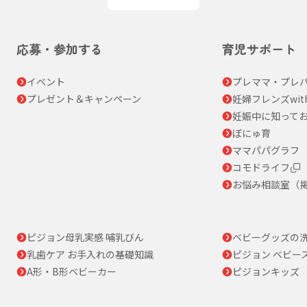
応募・参加する
育児サポート
イベント
プレママ・プレパ
プレゼント＆キャンペーン
妊婦フレンズwit
妊娠中に知って
ぼにゅ育
ママパパグラフ
コモドライフ
お悩み相談室（
ピジョン母乳実感 哺乳びん
ベビーグッズの
乳歯ケア お手入れの基礎知識
ピジョン ベビー
A形・B形ベビーカー
ピジョンキッズ