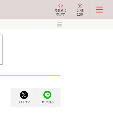
月齢別に
LINE
さがす
登録
MENU
ポストする
LINEで送る