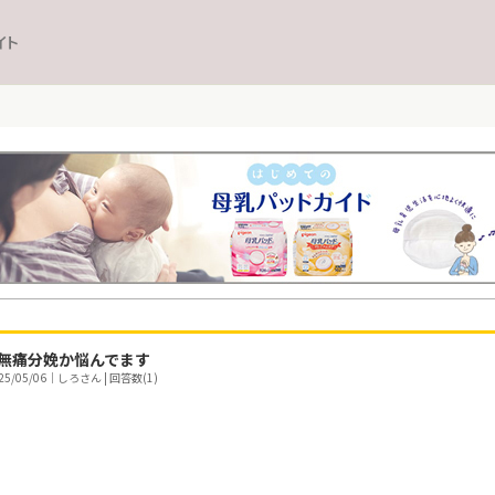
イト
無痛分娩か悩んでます
/05/06｜しろさん | 回答数(1)