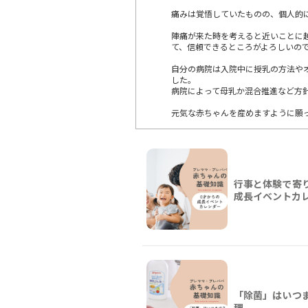
痛みは覚悟していたものの、個人的
陣痛が来た時を考えると近いことに
て、信頼できるところがよろしいの
自分の病院は入院中に授乳の方法や
した。
病院によって母乳か混合推進など方
元気な赤ちゃんを産めますように願
行事と体験で寄り
成長イベントカ
「除菌」はいつ
理