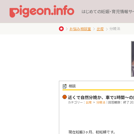
はじめての妊娠・育児情報サ
分娩法
お悩み相談室
出産
相談
近くで自然分娩か、車で1時間〜の
カテゴリー：
出産
>
分娩法
｜回答期限：終了 2025
現在妊娠3ヶ月、初妊婦です。