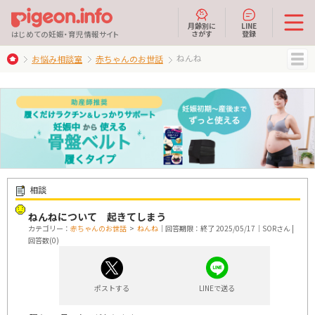
月齢別に
LINE
さがす
登録
はじめての妊娠・育児情報サイト
ねんね
お悩み相談室
赤ちゃんのお世話
MENU
相談
ねんねについて 起きてしまう
カテゴリー：
赤ちゃんのお世話
>
ねんね
｜回答期限：終了 2025/05/17｜SORさん |
回答数(0)
ポストする
LINEで送る