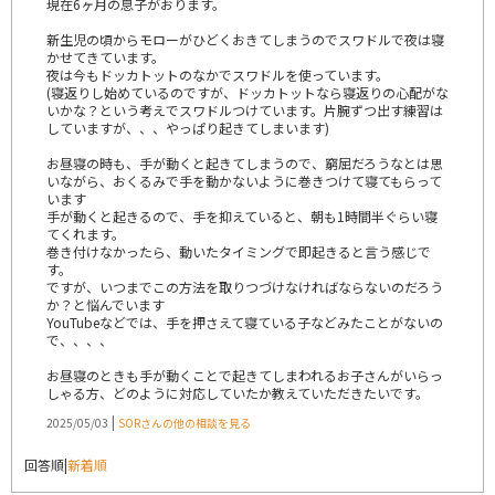
現在6ヶ月の息子がおります。
新生児の頃からモローがひどくおきてしまうのでスワドルで夜は寝
かせてきています。
夜は今もドッカトットのなかでスワドルを使っています。
(寝返りし始めているのですが、ドッカトットなら寝返りの心配がな
いかな？という考えでスワドルつけています。片腕ずつ出す練習は
していますが、、、やっぱり起きてしまいます)
お昼寝の時も、手が動くと起きてしまうので、窮屈だろうなとは思
いながら、おくるみで手を動かないように巻きつけて寝てもらって
います
手が動くと起きるので、手を抑えていると、朝も1時間半ぐらい寝
てくれます。
巻き付けなかったら、動いたタイミングで即起きると言う感じで
す。
ですが、いつまでこの方法を取りつづけなければならないのだろう
か？と悩んでいます
YouTubeなどでは、手を押さえて寝ている子などみたことがないの
で、、、、
お昼寝のときも手が動くことで起きてしまわれるお子さんがいらっ
しゃる方、どのように対応していたか教えていただきたいです。
|
2025/05/03
SORさんの他の相談を見る
回答順
|
新着順