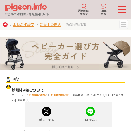
月齢別に
LINE
さがす
登録
はじめての妊娠・育児情報サイト
妊婦健康診断
お悩み相談室
妊娠中の健診
MENU
相談
胎児心拍について
カテゴリー：
妊娠中の健診
>
妊婦健康診断
｜回答期限：終了 2025/06/03｜kchanさ
ん | 回答数(0)
ポストする
LINEで送る