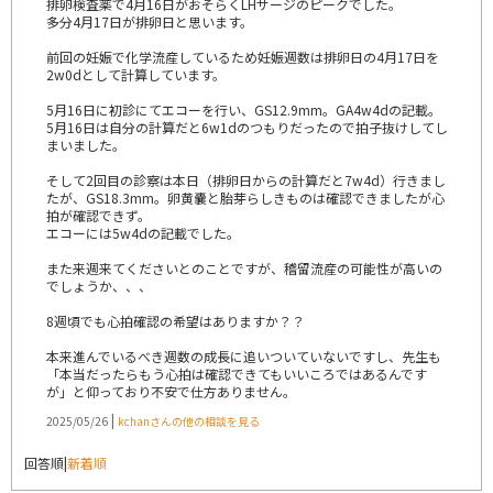
排卵検査薬で4月16日がおそらくLHサージのピークでした。
多分4月17日が排卵日と思います。
前回の妊娠で化学流産しているため妊娠週数は排卵日の4月17日を
2w0dとして計算しています。
5月16日に初診にてエコーを行い、GS12.9mm。GA4w4dの記載。
5月16日は自分の計算だと6w1dのつもりだったので拍子抜けしてし
まいました。
そして2回目の診察は本日（排卵日からの計算だと7w4d）行きまし
たが、GS18.3mm。卵黄嚢と胎芽らしきものは確認できましたが心
拍が確認できず。
エコーには5w4dの記載でした。
また来週来てくださいとのことですが、稽留流産の可能性が高いの
でしょうか、、、
8週頃でも心拍確認の希望はありますか？？
本来進んでいるべき週数の成長に追いついていないですし、先生も
「本当だったらもう心拍は確認できてもいいころではあるんです
が」と仰っており不安で仕方ありません。
|
2025/05/26
kchanさんの他の相談を見る
回答順
|
新着順