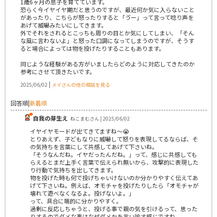
1歳6ヶ月の息子を育てています。
恐らく今イヤイヤ期だと思うのですが、最近何か気に入らないこと
があったり、こちらが怒ったりすると「ゔー」って言って唸り声を
あげて威嚇みたいにしてきます。
外でそれをされるとこっちも周りの目とか気にしてしまい、「そん
な風に言わないよ」と怒った口調になってしまうのですが、そうす
ると場合によっては物を投げたりすることもあります。
同じような経験がある方がいましたらどのように対応してきたのか
参考にさせて頂きたいです。
|
2025/06/02
メイさんの他の相談を見る
回答順
|
新着順
自我の芽生え
ねこまむさん | 2025/06/02
イヤイヤモードが出てきてますね～😭
とりあえず、子どもなりに威嚇して怒りを表現してるならば、そ
の気持ちを言葉にして共感してあげて下さいね。
「そうなんだね。イヤだったんだね。」って、感じに共感しても
らえるとまだ上手く言葉で伝えられ無いから、攻撃的に表現した
り行動で気持ちを出してきます。
物を投げた時も何で投げちゃいけないのか分かりやすく伝えてあ
げて下さいね。例えば、オモチャを投げたりしたら「オモチャが
壊れて遊べなくなるよ。投げないよ。」
って、具合に端的に分かりやすく。
過剰に反応しちゃうと、投げる事で親の気を引けるって、思った
りするのでダメな事はなぜダメかを言い諭す感じですね。