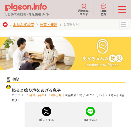
月齢別に
LINE
さがす
登録
はじめての妊娠・育児情報サイト
１歳6ヵ月
お悩み相談室
発育・発達
MENU
相談
怒ると唸り声をあげる息子
カテゴリー：
発育・発達
>
１歳6ヵ月
｜回答期限：終了 2025/06/15｜メイさん | 回答
数(1)
ポストする
LINEで送る