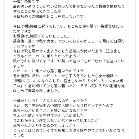
一歳半の娘です
最近思い通りにいかないと怒ったて動かなかったり機嫌を損ねたり
することが増えてきましたが
今日初めて大癇癪を起こし戸惑っています
今日は朝5時台に起きてしまい、もともと寝不足で不機嫌気味だっ
たのですが
お昼寝は1時間半くらいしました。
昼寝後、近くの私の実家まで歩いて行くのがここ一ヶ月ほど日課だ
ったのですが
今日は靴を履かせて出ようとした途端火が付いたように泣き出し
どうもベビーカーに乗りたかったようで
私がそれに気づくまですごい勢いで泣いてむせて吐いても泣いてい
ました
ベビーカーに乗ったら落ち着いたのですが
その後家に帰り、ベビーカーから下ろそうとしたらまた癇癪…
1時間くらいこんなかんじで、抱きしめたり「ベビーカーはまた明
日ね」と言い続けて少し落ち着いたところでお気に入りの番組を見
はじめて機嫌を戻しました。
一歳半というとこんなものなのでしょうか？
また、第二子妊娠中の中期でお腹もかなり目立ってきたので
赤ちゃんがいること、お姉さんになることを
ちょっと前から折を見て伝えはじめました。
まだわかるよう歳ではないかなと思っていましたが
赤ちゃんがえりもあるのでしょうか？
ともかくはじめて吐くまで興奮して泣く娘を見てとても心配になり
ました