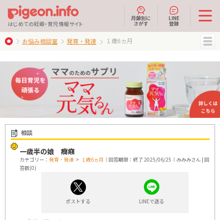
月齢別に
LINE
さがす
登録
はじめての妊娠・育児情報サイト
１歳6ヵ月
お悩み相談室
発育・発達
MENU
相談
一歳半の娘 癇癪
カテゴリー：
発育・発達
>
１歳6ヵ月
｜回答期限：終了 2025/06/25｜みみみさん | 回
答数(0)
ポストする
LINEで送る