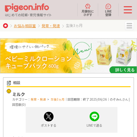
月齢別に
LINE
さがす
登録
はじめての妊娠・育児情報サイト
生後3ヵ月
お悩み相談室
発育・発達
MENU
相談
ミルク
カテゴリー：
発育・発達
>
生後3ヵ月
｜回答期限：終了 2025/06/26｜のぞみんさん |
回答数(0)
ポストする
LINEで送る