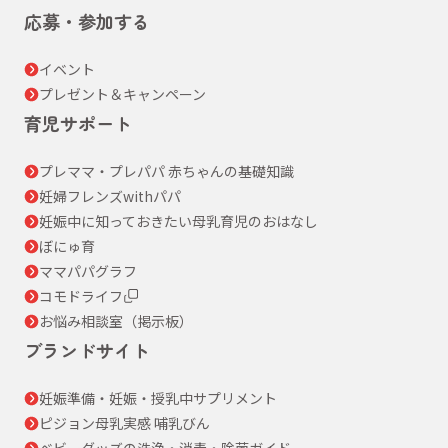
応募・参加する
イベント
プレゼント＆キャンペーン
育児サポート
プレママ・プレパパ 赤ちゃんの基礎知識
妊婦フレンズwithパパ
妊娠中に知っておきたい母乳育児のおはなし
ぼにゅ育
ママパパグラフ
コモドライフ
お悩み相談室（掲示板）
ブランドサイト
妊娠準備・妊娠・授乳中サプリメント
ピジョン母乳実感 哺乳びん
ベビーグッズの洗浄・消毒・除菌ガイド