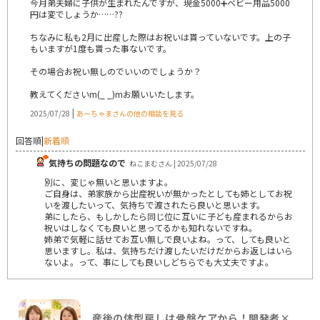
今月弟夫婦に子供が生まれたんですが、現金5000➕ベビー用品5000
円は変でしょうか……??
ちなみに私も2月に出産した際はお祝いは貰っていないです。上の子
もいますが1度も貰った事ないです。
その場合お祝い無しのでいいのでしょうか？
教えてくださいm(_ _)mお願いいたします。
|
2025/07/28
あーちゃまさんの他の相談を見る
回答順
|
新着順
気持ちの問題なので
ねこまむさん | 2025/07/28
別に、変じゃ無いと思いますよ。
ご自身は、弟家族から出産祝いが無かったとしても姉としてお祝
いを渡したいって、気持ちで渡されたら良いと思います。
弟にしたら、もしかしたら同じ位に互いに子ども産まれるからお
祝いはしなくても良いと思ってるかも知れないですね。
姉弟で気軽に話せてお互い無しで良いよね。って、しても良いと
思いますし。私は、気持ちだけ渡したいだけだからお返しはいら
ないよ。って、事にしても良いしどちらでも大丈夫ですよ。
産後の体型戻しは骨盤ケアから！開発者×