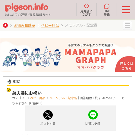
月齢別に
LINE
さがす
登録
はじめての妊娠・育児情報サイト
メモリアル・記念品
お悩み相談室
ベビー用品
MENU
相談
弟夫婦にお祝い
カテゴリー：
ベビー用品
>
メモリアル・記念品
｜回答期限：終了 2025/08/05｜あー
ちゃまさん | 回答数(1)
ポストする
LINEで送る