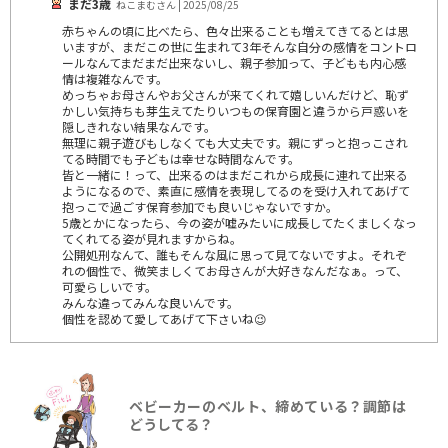
まだ3歳
ねこまむさん | 2025/08/25
赤ちゃんの頃に比べたら、色々出来ることも増えてきてるとは思
いますが、まだこの世に生まれて3年そんな自分の感情をコントロ
ールなんてまだまだ出来ないし、親子参加って、子どもも内心感
情は複雑なんです。
めっちゃお母さんやお父さんが来てくれて嬉しいんだけど、恥ず
かしい気持ちも芽生えてたりいつもの保育園と違うから戸惑いを
隠しきれない結果なんです。
無理に親子遊びもしなくても大丈夫です。親にずっと抱っこされ
てる時間でも子どもは幸せな時間なんです。
皆と一緒に！って、出来るのはまだこれから成長に連れて出来る
ようになるので、素直に感情を表現してるのを受け入れてあげて
抱っこで過ごす保育参加でも良いじゃないですか。
5歳とかになったら、今の姿が嘘みたいに成長してたくましくなっ
てくれてる姿が見れますからね。
公開処刑なんて、誰もそんな風に思って見てないですよ。それぞ
れの個性で、微笑ましくてお母さんが大好きなんだなぁ。って、
可愛らしいです。
みんな違ってみんな良いんです。
個性を認めて愛してあげて下さいね😉
ベビーカーのベルト、締めている？調節は
どうしてる？