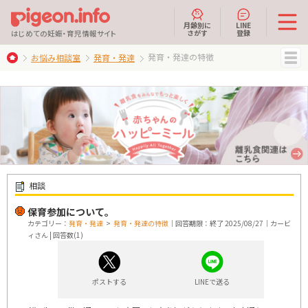
月齢別に
LINE
さがす
登録
はじめての妊娠・育児情報サイト
発育・発達の特徴
お悩み相談室
発育・発達
MENU
相談
保育参加について。
カテゴリー：
発育・発達
>
発育・発達の特徴
｜回答期限：終了 2025/08/27｜カービ
ィさん | 回答数(1)
ポストする
LINEで送る