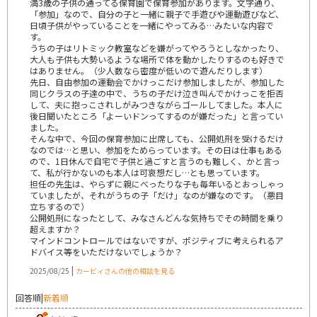
満3歳の子供の通ってる保育園で保育参加があります。文字通り、
「参加」なので、自分の子と一緒に親子で手遊びや運動遊びなど、
日頃子供がやっていることを一緒にやってみる…みたいな内容で
す。
うちの子はリトミック教室などを嫌がってやろうとしなかったり、
大人も子供も大勢いるような場所で体を動かしたりするのも好きで
はありません。（少人数なら密度が低いので遊んだりします）
先日、自由参加の運動会でかけっこだけ参加しましたが、参加した
同じクラスの子達の中で、うちの子だけ泣き叫んでかけっこを拒否
して、夫に抱っこされしがみつきながらゴールしてました。本人に
後日聞いたところ「よーいドンってするのが嫌だった」と言ってい
ました。
そんな中で、今回の保育参加に出席しても、公開処刑を受けるだけ
なのでは…と思い、参加をためらっています。その日は仕事もある
ので、1日休んで自宅で子供と過ごすと言うのも難しく、かと言っ
て、私が行かないのも本人は可哀想だし…とも思っています。
担任の先生は、やらずに親にべったりな子も毎年いるとおっしゃっ
ていましたが、それがうちの子「だけ」なのが嫌なのです。（悪目
立ちするので）
公開処刑になったとして、みなさんどんな気持ちでその時間を乗り
超えますか？
マインドコントロールではないですが、ポジティブに考えられるア
ドバイス等をいただけないでしょうか？
|
2025/08/25
カービィさんの他の相談を見る
回答順
|
新着順