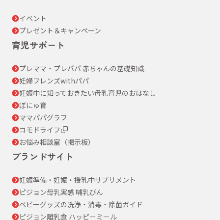
イベント
プレゼント＆キャンペーン
育児サポート
プレママ・プレパパ 赤ちゃんの基礎知識
妊婦フレンズwithパパ
妊娠中に知っておきたい母乳育児のおはなし
ぼにゅ育
ママパパグラフ
コモドライフ
お悩み相談室（掲示板）
ブランドサイト
妊娠準備・妊娠・授乳中サプリメント
ピジョン母乳実感 哺乳びん
ベビーグッズの洗浄・消毒・除菌ガイド
ピジョン離乳食 ハッピーミール