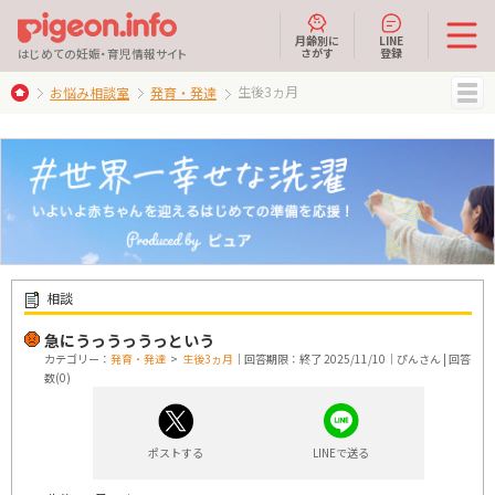
月齢別に
LINE
さがす
登録
はじめての妊娠・育児情報サイト
生後3ヵ月
お悩み相談室
発育・発達
MENU
相談
急にうっうっうっという
カテゴリー：
発育・発達
>
生後3ヵ月
｜回答期限：終了 2025/11/10｜ぴんさん | 回答
数(0)
ポストする
LINEで送る