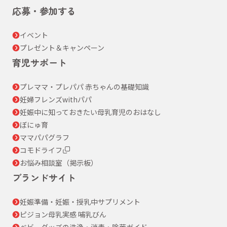
応募・参加する
イベント
プレゼント＆キャンペーン
育児サポート
プレママ・プレパパ 赤ちゃんの基礎知識
妊婦フレンズwithパパ
妊娠中に知っておきたい母乳育児のおはなし
ぼにゅ育
ママパパグラフ
コモドライフ
お悩み相談室（掲示板）
ブランドサイト
妊娠準備・妊娠・授乳中サプリメント
ピジョン母乳実感 哺乳びん
ベビーグッズの洗浄・消毒・除菌ガイド