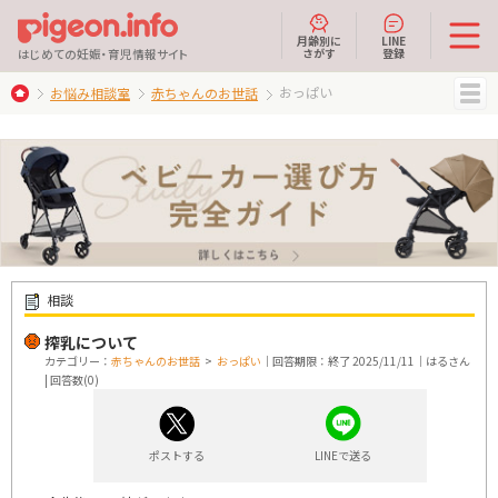
月齢別に
LINE
さがす
登録
はじめての妊娠・育児情報サイト
おっぱい
お悩み相談室
赤ちゃんのお世話
MENU
相談
搾乳について
カテゴリー：
赤ちゃんのお世話
>
おっぱい
｜回答期限：終了 2025/11/11｜はるさん
| 回答数(0)
ポストする
LINEで送る