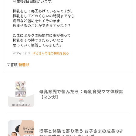
今生後8日目娘がいます。
搾乳をして毎回あげているんですが、
搾乳をしてどのくらいの時間までなら
湯煎など温めをせずそのまま
飲ませるのことができますかね？？
たまにミルクの時間前に胸が張って
搾乳をその時できたらいいなと
思っていて相談してみました。
|
2025/11/10
はるさんの他の相談を見る
回答順
|
新着順
母乳育児で悩んだら：母乳育児ママ体験談
【マンガ】
行事と体験で寄り添う お子さまの成長 0才