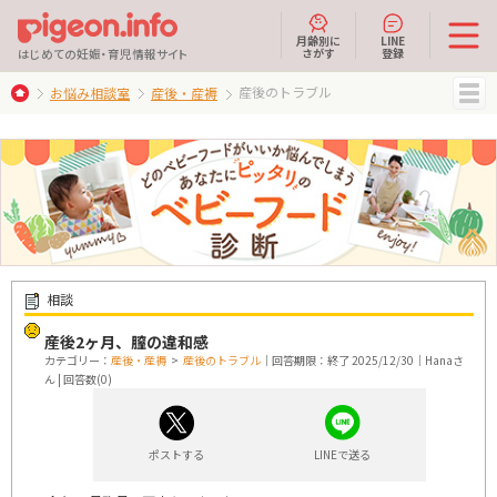
月齢別に
LINE
さがす
登録
はじめての妊娠・育児情報サイト
産後のトラブル
お悩み相談室
産後・産褥
MENU
相談
産後2ヶ月、膣の違和感
カテゴリー：
産後・産褥
>
産後のトラブル
｜回答期限：終了 2025/12/30｜Hanaさ
ん | 回答数(0)
ポストする
LINEで送る