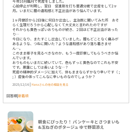
今年10月臨月で死産をしました。
心拍停止が判明し、翌日 促進剤を打ち普通分娩で出産をして2ヶ
月。いまだに膣の違和感と不正出血があり悩んでいます。
1ヶ月健診から2日後に何日か出血し、主治医に聞いてみた所 おそ
らく生理だろうから心配しなくて大丈夫と言われたのですが
それからも黄色っぽいおりものが続き、２回ほど不正出血があった
り…
今日になり、またすこし出血していました。膣もどことなく痛みが
あるような、つねに開いた？ような違和感があり落ち着きませ
ん…。
このまま様子を見るべきなのか、もう一度診察してもらうべきか悩
んでいます。
おりものもいまだに続いていて、色もずっと黄色なのでこれも不安
です。悪露にしては長いような…？
死産の精神的ダメージに加えて、体もままならずかなり辛いです（ ;
; ）産後の体ってこんなに辛いものなのでしょうか？
|
2025/12/16
Hanaさんの他の相談を見る
回答順
|
新着順
朝食にぴったり！ パンケーキとさつまいも
&玉ねぎのポタージュ ゆで野菜添え