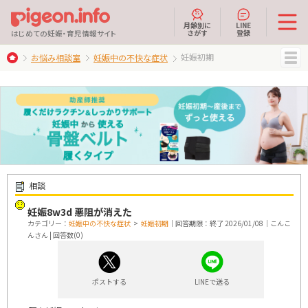
月齢別に
LINE
さがす
登録
はじめての妊娠・育児情報サイト
妊娠初期
お悩み相談室
妊娠中の不快な症状
MENU
相談
妊娠8w3d 悪阻が消えた
カテゴリー：
妊娠中の不快な症状
>
妊娠初期
｜回答期限：終了 2026/01/08｜こんこ
んさん | 回答数(0)
ポストする
LINEで送る