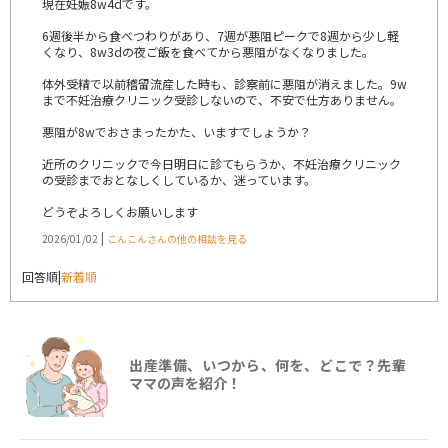
現在妊娠8w4dです。
6週後半から食べつわりがあり、7週が悪阻ピークで8週から少し軽
くなり、8w3dの夜ご飯を食べてから悪阻がなくなりました。
体外受精で以前稽留流産した時も、診察前に悪阻が消えました。9w
まで不妊治療クリニック受診しないので、不安で仕方ありません。
悪阻が8wでおさまったかた、いますでしょうか？
近所のクリニックで今日明日に診てもらうか、不妊治療クリニック
の受診までおとなしくしているか、迷っています。
どうぞよろしくお願いします
|
2026/01/02
こんこんさんの他の相談を見る
回答順
|
新着順
出産準備、いつから、何を、どこで？先輩
ママの声を紹介！