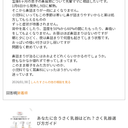
生後6ヶ月の息子の鼻風邪について先輩ママに相談したいです。
1月6日から発熱し9日に解熱。
そこから鼻詰まりが一向によくなりません。
小児科にいってもこの季節は寒いし鼻が詰まりやすいからと薬は処
方してもらえるものの
ずっと症状が改善されません。
背中を高くしたり、湿度を50%から60%の間にたもったり、鼻吸い
をしてもよくなりません。お昼はほぼ鼻詰まりはないのですが
朝と夕にひどく、夜は鼻詰まりで何度も起きてしまう状態です。
おっぱいの吸い付きは少し弱いですが
問題なく飲めています。
鼻詰まりが治るにはおおよそどれくらいかかるのでしょうか。
夜もなかなか寝れずで参ってしまってます。
このまま様子をみた方がいいのか、
小児科でなく耳鼻科にいったほうがいいのか
迷っています。
|
2026/01/30
しんたすさんの他の相談を見る
回答順
|
新着順
あなたに合うさく乳器はどれ？さく乳器選
び方ガイド