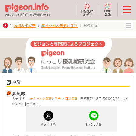
月齢別に
LINE
さがす
登録
はじめての妊娠・育児情報サイト
耳の病気
お悩み相談室
赤ちゃんの病気と手当
MENU
相談
鼻風邪
カテゴリー：
赤ちゃんの病気と手当
>
耳の病気
｜回答期限：終了 2026/02/02｜しん
たすさん | 回答数(0)
ポストする
LINEで送る