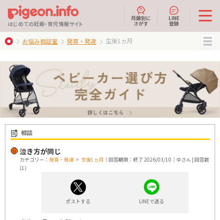
月齢別に
LINE
さがす
登録
はじめての妊娠・育児情報サイト
生後1ヵ月
お悩み相談室
発育・発達
MENU
相談
泣き方が同じ
カテゴリー：
発育・発達
>
生後1ヵ月
｜回答期限：終了 2026/03/10｜ゆさん | 回答数
(1)
ポストする
LINEで送る