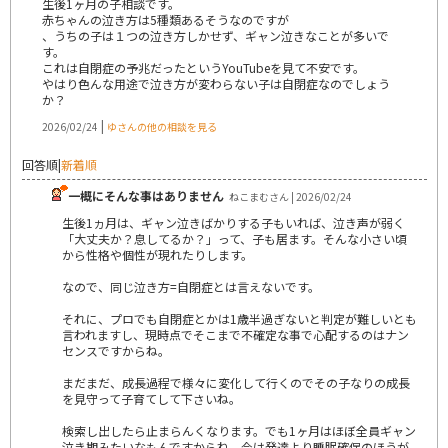
生後1ヶ月の子相談です。
赤ちゃんの泣き方は5種類あるそうなのですが
、うちの子は１つの泣き方しかせず、ギャン泣きなことが多いで
す。
これは自閉症の予兆だったというYouTubeを見て不安です。
やはり色んな用途で泣き方が変わらない子は自閉症なのでしょう
か？
|
2026/02/24
ゆさんの他の相談を見る
回答順
|
新着順
一概にそんな事はありません
ねこまむさん | 2026/02/24
生後1ヵ月は、ギャン泣きばかりする子もいれば、泣き声が弱く
「大丈夫か？息してるか？」って、子も居ます。そんな小さい頃
から性格や個性が現れたりします。
なので、同じ泣き方=自閉症とは言えないです。
それに、プロでも自閉症とかは1歳半過ぎないと判定が難しいとも
言われますし、現時点でそこまで不確定な事で心配するのはナン
センスですからね。
まだまだ、成長過程で様々に変化して行くのでその子なりの成長
を見守って子育てして下さいね。
検索し出したら止まらんくなります。でも1ヶ月はほぼ全員ギャン
泣き期みたいなもんですからね。今は発達より睡眠確保のほうが