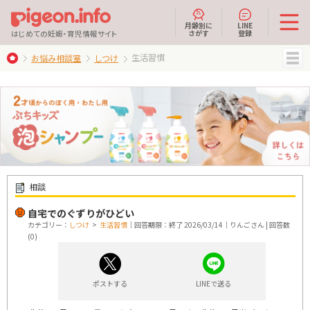
月齢別に
LINE
さがす
登録
はじめての妊娠・育児情報サイト
生活習慣
お悩み相談室
しつけ
MENU
相談
自宅でのぐずりがひどい
カテゴリー：
しつけ
>
生活習慣
｜回答期限：終了 2026/03/14｜りんごさん | 回答数
(0)
ポストする
LINEで送る