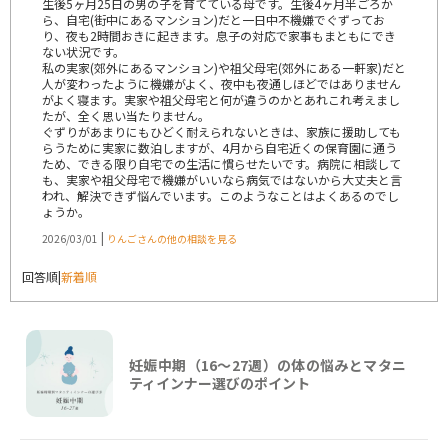
生後5ヶ月25日の男の子を育てている母です。生後4ヶ月半ごろか
ら、自宅(街中にあるマンション)だと一日中不機嫌でぐずってお
り、夜も2時間おきに起きます。息子の対応で家事もまともにでき
ない状況です。
私の実家(郊外にあるマンション)や祖父母宅(郊外にある一軒家)だと
人が変わったように機嫌がよく、夜中も夜通しほどではありません
がよく寝ます。実家や祖父母宅と何が違うのかとあれこれ考えまし
たが、全く思い当たりません。
ぐずりがあまりにもひどく耐えられないときは、家族に援助しても
らうために実家に数泊しますが、4月から自宅近くの保育園に通う
ため、できる限り自宅での生活に慣らせたいです。病院に相談して
も、実家や祖父母宅で機嫌がいいなら病気ではないから大丈夫と言
われ、解決できず悩んでいます。このようなことはよくあるのでし
ょうか。
|
2026/03/01
りんごさんの他の相談を見る
回答順
|
新着順
妊娠中期（16〜27週）の体の悩みとマタニ
ティインナー選びのポイント