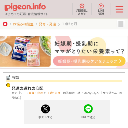
月齢別に
LINE
さがす
登録
はじめての妊娠・育児情報サイト
１歳5ヵ月
お悩み相談室
発育・発達
MENU
相談
発達の遅れの心配
カテゴリー：
発育・発達
>
１歳5ヵ月
｜回答期限：終了 2026/03/27｜サラダさん | 回
答数(1)
ポストする
LINEで送る