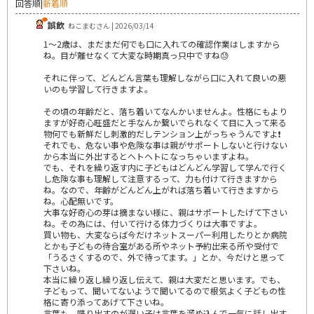
回答順
|
新着順
誤飲
ねこまむさん | 2026/03/14
1～2歳は、まだまだ何でも口に入れての確認作業はしますから
ね。目が離せなくて大変な時期真っ只中ですね😓
それに伴って、どんどん言葉も理解しながら口に入れて良いの悪
いのも学習して行きますよ。
その頃の年齢だと、落ち着いてなんかいませんよ。性格にもより
ますが好奇心旺盛だと手なんか繋いでられなくて目に入って来る
物何でも新鮮だし刺激的だしテンション上がっちゃうんですよ❗
それでも、危ない事や危険な事は親がサポートしないと行けない
から本当に外出するとヘトヘトになっちゃいますよね。
でも、それを繰り返す内に子どもはどんどん学習して学んで行く
し危険な事も理解して注意するって、力も付けて行きますから
ね。なので、年齢がどんどん上がれば落ち着いて行きますから
ね。心配無いです。
大事な好奇心の芽は摘まない様に、親はサポートしたげて下さい
ね。その為には、付いて行ける体力づくりは大事ですよ。
買い物も、大変ならば今だけネットスーパー利用したりとか病院
とかも子どもの待合室がある所やネット予約出来る所や受付で
「うるさくするので、外で待ってます。」とか、今だけと思って
下さいね。
本当に繰り返し繰り返し伝えて、親は大変だと思います。でも、
子どもって、聞いてないようで聞いてるので根気よく子どもの性
格に寄り添ってあげて下さいね。
言葉も、喋り出すのが遅い子は言葉を溜め込んで一気に話し出す