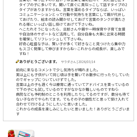
タイプの子に多いです。聞いて直ぐに真似っこして話すタイプの2
タイプがありますからね。言葉を溜めるタイプならば、いっぱい
コミュニケーションとって行動や気持ちを言葉にして親が代弁し
てあげたり、絵本の読み聞かせしてあげて言葉のタンクが満たさ
れる様にいっぱい話し掛けてあげて下さいね。
へこたれそうになったら、旦那さんや親や一時保育や子育て支援
や自治体のサポートなど活用して、自分自身も大事に出来る時間
を確保してリフレッシュして下さいね。
好奇心旺盛な子は、賢い子が多くて好きなこと見つけたら集中力
もスゴく発揮して伸びますからね✨これからの成長が、楽しみで
すね！
ありがとうございます。
サラダさん | 2026/03/14
前向に来なるコメントで少し気持ちが晴れました。
実は上にも子供がいて同じ頃は手を繋いでお散歩に行ったりしていた
のでギャップについていけずでした。
言葉は上の子も遅く今は療育に通っていてアドバイスを貰っているの
で下の子にも試しているのですがなかなか難しいものですね💦
病院なども予約制のところを利用したりしてるのですが、数分も待て
ない子なのでやられてます。でもその子の個性だと思って受け入れて
合わせて行けるようにしたいと思いました。
これからの成長を楽しみにしたいと思いました！ありがとうございま
す