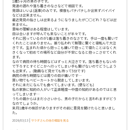
1歳5ヶ月の男の子です。
発達の遅れや落ち着きのなさなどで相談です。
発語はいいよ(返事)のみです。模倣もパチパチしか出来ずバイバイ
などは出来ません。
最近発見の指さしは出来るようになりましたが○○どれ？などは出
来ません。
意味の理解はある程度はしています。
目は合いますが呼んでも来ないことが半々です。
それに困っているのが1番は落ち着きのなさです。手は一度も繋いで
くれたことはありません。振り払われて無理に繋ぐと寝転んで大泣
きです。生まれた頃から抱っこも嫌いで抱っこで寝たことはなく大
きくなって初めての場所など自分が不安になると抱っこさせてくれ
ます。
なので病院の待ち時間などはずっと大泣きです。落ち着きもないの
で下ろすとすぐどこかへ行ってしまい手も繋げないのでどうしよう
も出来ず。。(動画など見せても持って5分です)
病院の待ち時間などは周りの目が痛いです…
買い物でもベビーカートから脱走してしまいます。
それに未だになんでも食べてしまいます。(便なども)
私の家族に知的の人がいて正直軽度〜中度の知的があるのではと思
ってしまいます…
うちの親からはまだ小さいから、男の子だからと言われますがどう
なのでしょうか。
来月1歳半の検診がありますがその前に意見を聞けたらと思いまし
た。
|
2026/03/13
サラダさんの他の相談を見る