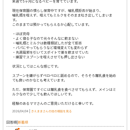
来週で5ヶ月になるベビーを育てています。
現在保育園の慣らし保育中ですが、哺乳瓶拒否が始まり、
哺乳瓶を咥えず、咥えてもミルクをそのまま吐き出してしまいま
す。
このままでは預かってもらえるか心配しています。
・ほぼ完母
・よく寝る子なので元々そんなに飲まない
・哺乳瓶とミルクは数種類試したが全て拒否
・パパにやってもらうなど環境変えても変わらず
・先週風邪を引いてスポイトで薬を飲ませていた
・練習でスプーンを咥えさせても押し出さない
状況としてはこんな感じです。
スプーンを嫌がらずペロペロと舐めるので、そろそろ離乳食を始め
ても良いのかなとも考えています。
ただ、保育園ですぐには離乳食を食べさせてもらえず、メインはミ
ルクなので少しでも飲んでほしいです。
経験のあるママさんのご意見いただけると幸いです。
|
2026/04/04
きえままさんの他の相談を見る
回答順
|
新着順