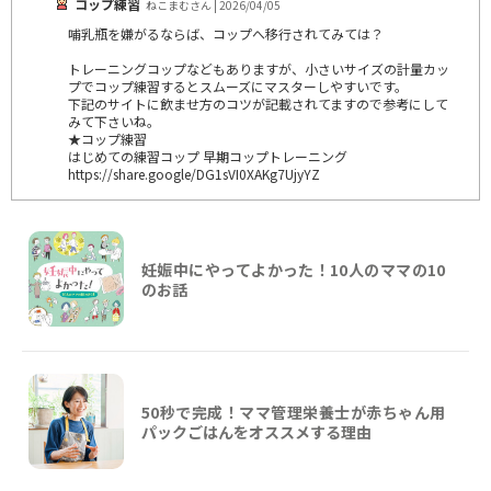
コップ練習
ねこまむさん | 2026/04/05
哺乳瓶を嫌がるならば、コップへ移行されてみては？
トレーニングコップなどもありますが、小さいサイズの計量カッ
プでコップ練習するとスムーズにマスターしやすいです。
下記のサイトに飲ませ方のコツが記載されてますので参考にして
みて下さいね。
★コップ練習
はじめての練習コップ 早期コップトレーニング
https://share.google/DG1sVI0XAKg7UjyYZ
妊娠中にやってよかった！10人のママの10
のお話
50秒で完成！ママ管理栄養士が赤ちゃん用
パックごはんをオススメする理由