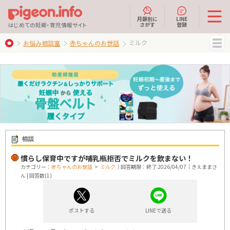
月齢別に
LINE
さがす
登録
はじめての妊娠・育児情報サイト
ミルク
お悩み相談室
赤ちゃんのお世話
MENU
相談
慣らし保育中ですが哺乳瓶拒否でミルクを飲まない！
カテゴリー：
赤ちゃんのお世話
>
ミルク
｜回答期限：終了 2026/04/07｜きえままさ
ん | 回答数(1)
ポストする
LINEで送る