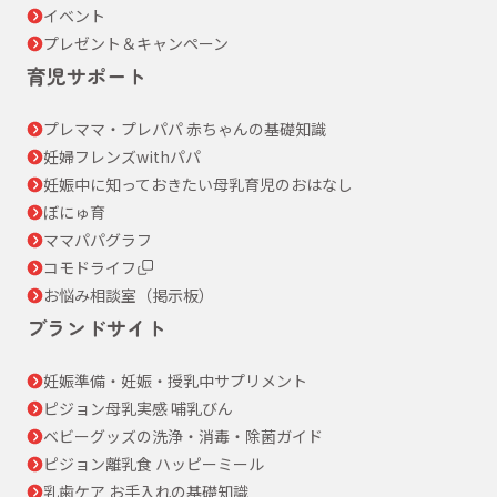
イベント
プレゼント＆キャンペーン
育児サポート
プレママ・プレパパ 赤ちゃんの基礎知識
妊婦フレンズwithパパ
妊娠中に知っておきたい母乳育児のおはなし
ぼにゅ育
ママパパグラフ
コモドライフ
お悩み相談室（掲示板）
ブランドサイト
妊娠準備・妊娠・授乳中サプリメント
ピジョン母乳実感 哺乳びん
ベビーグッズの洗浄・消毒・除菌ガイド
ピジョン離乳食 ハッピーミール
乳歯ケア お手入れの基礎知識