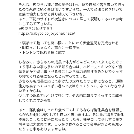
そんな、夜泣きも我が家の場合は1ヵ月位で自然と落ち着いて行っ
たので永遠に続く事は無いですからね。一人で頑張り過ぎ無いで
家族で協力しながら乗り越えて下さいね。
あと、下記のサイトが夜泣きについて詳しく説明してるので参考
にしてみて下さいね。
⭐夜泣きはなぜする？
https://babyco.co.jp/yonakinaze/
・寝ぼけて動いても良い様に、とにかく安全空間を完成させる
・即抱っこじゃなく、声かけ→様子見
・トントンで眠れる様に試す
ちなみに、赤ちゃんの成長で体力がどんどんついて来てるとぐっ
すり眠れない事も多いので知り合いは、ベビースイミングなど身
体を動かす習い事させる様にしたら体力消耗するみたいでぐっす
り寝てくれる様になったとも言ってました。
赤ちゃんも成長に応じて歩けたり走れたりする様になると、運動
能力も高まっていっぱい遊んで夜はぐっすりって、なって行きやす
いですからね。
少しずつ眠る力も付けて行けて、その内に朝までぐっすりに成長
してくれますからね。
あと、離乳食はしっかり食べてくれてるならば消化具合を確認し
ながら3回食に増やしても良いと思いますよ。急に量が増えて消化
不良起こしたり便秘になったりしたら、様子見して少しずつ量を
増やせば大丈夫です。しっかり食べることで夜中起きるのも減っ
たりする事もありますからね。