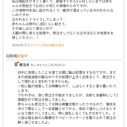
私は寝起きがすごく悪くて、産後すぐから5ヶ月くらいまでは赤ち
ゃんが夜起きても何とか何とか頑張れたのですが、
この頃夜中本当に起きれなくて…疲労が溜まっているのかわからな
いのですが、
泣かれるとイライラしてしまって…
赤ちゃんは夜中に2回くらい起きて、
その後しばらく寝ないので
入眠の際に使える知恵や、夜泣きしづらくなる方法などお知恵をお
貸しください、！
|
2026/04/27
すずさんの他の相談を見る
回答順
|
新着順
夜泣き
ねこまむさん | 2026/04/27
日中に体感したことを寝てる間に脳は処理をするのですが、まだ
まだ成長過程の脳なのでその処理が上手く出来なくて、夜泣きと
して現れると言われてますからね。
一気に脳が成長してる時期なので、しばらくすると落ち着いたり
します。
うちの子は、急に夜泣きが始まりましたが、旦那と当番制にして1
週間交代で夜泣き係してました。
赤ちゃんも夜泣きしてる時は興奮状態だったりするので、電気を
点けて明るくして一旦覚醒させてから、改めて寝かしつけるとす
んなり寝たりしてました。特に授乳しなくても大丈夫でした。２
人目は寝る前の入眠儀式でベビーマッサージを取り入れて夜泣き
無く過ごせましたよ。