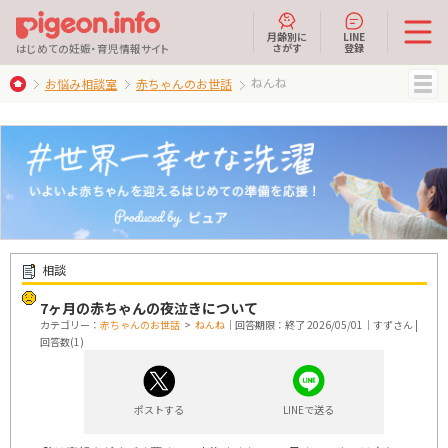
月齢別に
LINE
さがす
登録
はじめての妊娠・育児情報サイト
ねんね
お悩み相談室
赤ちゃんのお世話
MENU
相談
7ヶ月の赤ちゃんの夜泣きについて
カテゴリー：
赤ちゃんのお世話
>
ねんね
｜回答期限：終了 2026/05/01｜すずさん |
回答数(1)
ポストする
LINEで送る