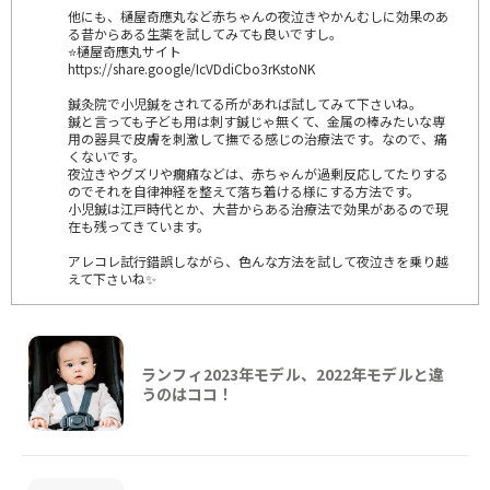
他にも、樋屋奇應丸など赤ちゃんの夜泣きやかんむしに効果のあ
る昔からある生薬を試してみても良いですし。
⭐樋屋奇應丸サイト
https://share.google/IcVDdiCbo3rKstoNK
鍼灸院で小児鍼をされてる所があれば試してみて下さいね。
鍼と言っても子ども用は刺す鍼じゃ無くて、金属の棒みたいな専
用の器具で皮膚を刺激して撫でる感じの治療法です。なので、痛
くないです。
夜泣きやグズリや癇癪などは、赤ちゃんが過剰反応してたりする
のでそれを自律神経を整えて落ち着ける様にする方法です。
小児鍼は江戸時代とか、大昔からある治療法で効果があるので現
在も残ってきています。
アレコレ試行錯誤しながら、色んな方法を試して夜泣きを乗り越
えて下さいね✨
ランフィ2023年モデル、2022年モデルと違
うのはココ！