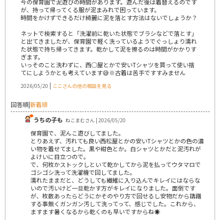
今の保育園で泥遊びの時間があります。遊んだ後は着替えるのです
が、持って帰ってくる服が泥まみれで困っています。
時間をかけずできるだけ綺麗に泥を落とす方法はないでしょうか？
ネットで検索すると「洗濯前に乾いた状態でブラシなどで落とす」
と出てきましたが、保育園で軽く洗っているようでぐっしょり濡れ
た状態で持ち帰ってきます。乾かして泥を擦るのは時間がかかりす
ぎます。
いっそのこと洗わずに、西◯屋とかで安いTシャツを買って使い捨
てにしようかとも考えています😅※古着は苦手ですすみません
|
2026/05/20
ここさんの他の相談を見る
回答順
|
新着順
うちの子も
ねこまむさん | 2026/05/20
保育園で、泥んこ遊びしてました。
とりあえず、汚れても良い西松屋とかの安いTシャツとかの色の濃
い物を着せてました。黒や紺色とか。白シャツとかだと泥汚れが
よけいに目立つので。
で、何枚かストックしといて乾かしてから泥を払ってウタマロで
ゴシゴシ洗って洗濯機で回してました。
濡れたままだと、どうしても繊維に入り込んでキレイにはならな
いので汚いけど一旦乾かす方がキレイになりました。面倒です
が、枚数あったらどうにかそのやり方で回せるし安物だから躊躇
する事無くガンガン汚して洗ってって、感じでした。これから、
ますます暑くなるから乾くのも早いですからね☀️