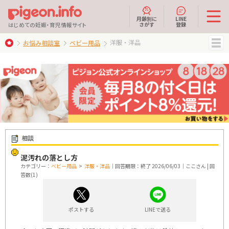
月齢別に
LINE
さがす
登録
はじめての妊娠・育児情報サイト
洋服・洋品
お悩み相談室
ベビー用品
MENU
相談
泥汚れの落とし方
カテゴリー：
ベビー用品
>
洋服・洋品
｜回答期限：終了 2026/06/03｜ここさん | 回
答数(1)
ポストする
LINEで送る