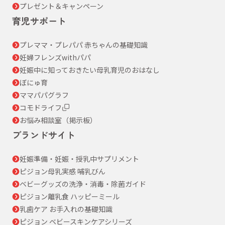
プレゼント＆キャンペーン
育児サポート
プレママ・プレパパ 赤ちゃんの基礎知識
妊婦フレンズwithパパ
妊娠中に知っておきたい母乳育児のおはなし
ぼにゅ育
ママパパグラフ
コモドライフ
お悩み相談室（掲示板）
ブランドサイト
妊娠準備・妊娠・授乳中サプリメント
ピジョン母乳実感 哺乳びん
ベビーグッズの洗浄・消毒・除菌ガイド
ピジョン離乳食 ハッピーミール
乳歯ケア お手入れの基礎知識
ピジョン ベビースキンケアシリーズ