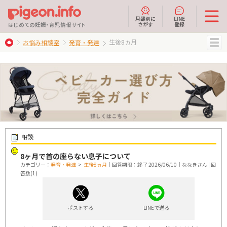
月齢別に
LINE
さがす
登録
はじめての妊娠・育児情報サイト
生後8ヵ月
お悩み相談室
発育・発達
MENU
相談
8ヶ月で首の座らない息子について
カテゴリー：
発育・発達
>
生後8ヵ月
｜回答期限：終了 2026/06/10｜ななきさん | 回
答数(1)
ポストする
LINEで送る