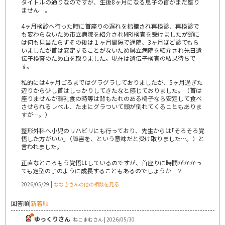
タイトルの通りなのですが、生後8ヶ月になる息子の首がまだ座り
ません…。
4ヶ月検診へ行った時に首座りの遅れを指摘され再検診、再検診で
も変わらないため市立病院を紹介されMRI検査を受けましたが頭に
は何も見当たらずその後は１ヶ月間隔で通院、3ヶ月ほど診てもら
いましたが首は安定することがないため県立病院を紹介され先日遺
伝子検査のため血を取りました。現在は遺伝子検査の結果待ちで
す。
私的には4ヶ月ごろまではグラグラしておりましたが、5ヶ月過ぎた
辺りから少し首はしっかりしてきたなと感じておりました。（首は
座りませんが離乳食の時等は背もたれのある椅子なら安定して食べ
させられるレベル、たまにグラついて頭が倒れてくることもありま
すが…。）
整形外科へ小児のリハビリにも行っており、先生からは｢そろそろ覚
悟した方がいい｣（障害を、という意味だと受け取りました…。）と
言われました。
正直なところもう覚悟はしているのですが、首座りに時間がかかっ
ても定型の子のように成長することもあるのでしょうか…？
|
2026/05/29
ななきさんの他の相談を見る
回答順
|
新着順
ゆっくりさん
ねこまむさん | 2026/05/30