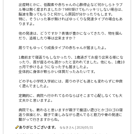
出産時とかに、低酸素や赤ちゃんの心肺停止など何かしらトラブ
ル等は無く産まれましたか？MRI受けてもハッキリしない場合は、
脳波を取ってもらうと何かしら原因が分かったりもします。
特に、そういった事が無ければゆっくりな発達タイプの場合もあ
りますよ。
他の発達は、どうですか？表情が豊かになってきたり、物を掴ん
だり、追視したり等は出来ますか？
周りでもゆっくり成長タイプの赤ちゃんが居ましたよ。
1歳前まで寝返りもしなかったり、1歳過ぎてお座り出来る様にな
ったり、首が座るのも遅かったと言われてました。他にも、1歳10
ヵ月で歩けるようになった子も居ましたよ。
全体的に身体が軟らかい体質だったみたいです。
どの子も小学校入学前には、周りの子ども達とも変わらずに仲良
く遊んでましたよ。
定期的に、病院へ行かれてるのならばそこまで心配しなくても大
丈夫かと思いますよ。
病院でも、教わると思いますが親子で腹這い遊びとかゴロゴロ寝
返り体操とか、親子で楽しみながら遊んでると筋力や骨の発達に
繋がって行きますからね。
ありがとうございます。
ななきさん | 2026/05/31