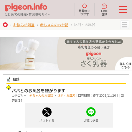
月齢別に
LINE
さがす
登録
はじめての妊娠・育児情報サイト
沐浴・お風呂
お悩み相談室
赤ちゃんのお世話
MENU
相談
パパとのお風呂を嫌がります
カテゴリー：
赤ちゃんのお世話
>
沐浴・お風呂
｜回答期限：終了 2008/11/26｜ | 回
答数(14)
ポストする
LINEで送る