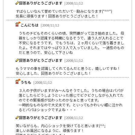
回答ありがとうございます
| 2008/11/12
すばらしいなんて誉めていただいて…励みになります(*^^*)
気長に頑張ります！回答ありがとうございました！
こんにちは
| 2008/11/12
うちのチビもそのくらいの頃、突然嫌がって泣き始めました。 母
親をしっかり認識する時期になるそうで、違う人が入れることで
不安になるそうです。 でもうちは、２ヶ月くらいで落ち着きまし
たよ。それまではやっぱり３人で入っていました。 一過性のもの
だと思うので、安心して下さいね
回答ありがとうございます
| 2008/11/12
もうママの事を認識してくれてるんだと思うと、嬉しいですね！
安心しました、回答ありがとうございました！
うちも
| 2008/11/12
３人の子供がいますがみ～んなそうでした。うちの場合はパパが
落としたらどうしようといった感じでビクビクしながら入れてた
のでその緊張感が伝わったのかなぁと思ってます。
一時的なものなので大丈夫です。といってもかわいい姫に泣かれ
るとパパはショックですよね・・・
回答ありがとうございます
| 2008/11/12
笑いながらも、内心ショックを受けてると思います(^^;
楽しいお風呂になるように、頑張ります！