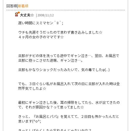
回答順
|
新着順
大丈夫☆
| 2008/11/12
遅い時間にスミマセン＾ﾛ＾;
ウチも先週そうだったので思わず書き込みしました☆
４ヶ月の女の子のママです☆
旦那がチビの体を洗ってる途中でギャン泣き…、翌日、お風呂で
旦那に抱っこさせた途端、ギャン泣き…。
旦那もかなりショックだったみたいで、気の毒でしたφ(.. )
でも、３日ぐらい私がお風呂入れて次の日に旦那が入れた時は全
然平気でしたよ☆
最初にギャン泣きした後、耳の掃除をしてたら、水が出てきたの
で、それが原因かな？って思ってました☆
きっと、『お風呂とパパ』を覚えてて、２日目も怖かったんだと
思います(^o^;
きっとしばらくしたら忘れるんじゃないかな？