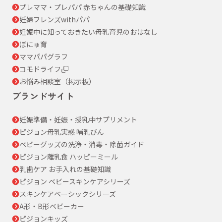
プレママ・プレパパ 赤ちゃんの基礎知識
妊婦フレンズwithパパ
妊娠中に知っておきたい母乳育児のおはなし
ぼにゅ育
ママパパグラフ
コモドライフ
お悩み相談室（掲示板）
ブランドサイト
妊娠準備・妊娠・授乳中サプリメント
ピジョン母乳実感 哺乳びん
ベビーグッズの洗浄・消毒・除菌ガイド
ピジョン離乳食 ハッピーミール
乳歯ケア お手入れの基礎知識
ピジョン ベビースキンケアシリーズ
スキンケアベーシックシリーズ
A形・B形ベビーカー
ピジョンキッズ