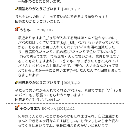
一時期のことだと思います。
回答ありがとうございます
| 2008/11/12
うちもいつの間にか…って笑い話にできるよう頑張ります！
回答ありがとうございました！
うちも、
| 2008/11/12
最近ありますよ(^_^;) 私が入れてる時はほとんど泣かないのに、
パパの時はよく泣いてます(&gt;_&lt;) パパももぉヤダっていいな
がら、ちゃぁんと毎日入れてくれます(^-^)/ お湯の加減だった
り、温度変化だったり、肌の感じ?だったりで泣いてるのかな(?
_?)って思ってます。 でも赤ちゃんって賢いから、意外と覚えてい
ることもありますよね(・_・;) でも、やっぱりたくさん入れてパ
パさんもベビちゃんも慣れさせて、｢安心、大丈夫なんだ｣って覚
えてもらうのが一番だと思います(^-^)/ だんだん泣く回数も減って
きましたよ☆
回答ありがとうございます
| 2008/11/12
やだって言いながら入れてくれるパパさん、素敵ですね(*´∀｀)うち
のパパにも、頑張ってもらおうと思います！
回答ありがとうございました！
そのうちまた
NOKOさん | 2008/11/12
何か気に入らないことがあるのかもしれませんね。自己主張がち
ゃんとできる４ヶ月なんてすばらしい。もう少ししたらまた変わ
ってくると思いますよ。気長に構えるのがいいと思います。