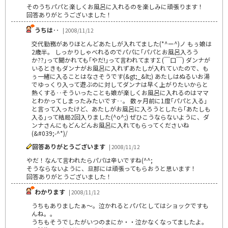
そのうちパパと楽しくお風呂に入れるのを楽しみに頑張ります！
回答ありがとうございました！
うちは‥
| 2008/11/12
交代勤務がありほとんどあたしが入れてました(*^ー^)ノ もぅ娘は
2歳半。 しっかりしゃべれるのでパパに｢パパとお風呂入ろう
か??｣って聞かれても｢やだ!｣って言われてます∑(￣口￣) ダンナが
いるときもダンナがお風呂に入れずあたしが入れていたので、も
ぅ一緒に入ることはなさそうです(&gt;_&lt;) あたしはぬるいお湯
でゆっくり入って遊ぶのに対してダンナは早く上がりたいからと
熱くする‥そういったことも娘が楽しくお風呂に入れるのはママ
とわかってしまったみたいです‥。 数ヶ月前に1度｢パパと入る｣
と言って入ったけど、あたしがお風呂に入ろうとしたら｢あたしも
入る｣って結局2回入りました(^o^;) ぜひこうならないように、ダ
ンナさんにもどんどんお風呂に入れてもらってくださいね
(&#039;-^*)/
回答ありがとうございます
| 2008/11/12
やだ！なんて言われたらパパは辛いですね(^^;
そうならないように、旦那には頑張ってもらおうと思います！
回答ありがとうございました！
わかります
| 2008/11/12
うちもありましたぁ～。泣かれるとパパとしてはショックですも
んね。。
うちもそうでしたがいつのまにか・・泣かなくなってましたよ。