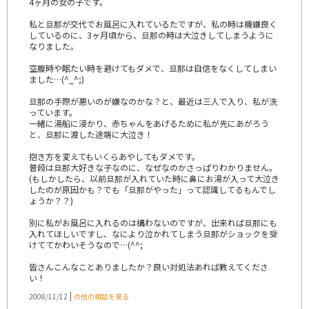
4ヶ月の女の子です。
私と旦那が交代でお風呂に入れているたですが、私の時は機嫌良く
しているのに、3ヶ月頃から、旦那の時は大泣きしてしまうように
なりました。
空腹時や眠たい時を避けてもダメで、旦那は自信をなくしてしまい
ました…(^_^;)
旦那の手際が悪いのが嫌なのかな？と、最近は三人で入り、私が洗
っています。
一緒に湯船に浸かり、赤ちゃんをあげるために私が先にあがろう
と、旦那に渡した途端に大泣き！
抱き方を変えてもいくらあやしてもダメです。
普段は旦那大好きな子なのに、なぜなのかさっぱりわかりません。
(もしかしたら、以前旦那が入れていた時に鼻にお湯が入って大泣き
したのが原因かも？でも「旦那がやった」って認識してるもんでし
ょうか？？)
別に私がお風呂に入れるのは構わないのですが、出来れば旦那にも
入れてほしいですし、なにより泣かれてしまう旦那がショックを受
けててかわいそうなので…(^^;
皆さんこんなことありましたか？良い対処法あれば教えてくださ
い！
|
2008/11/12
の他の相談を見る