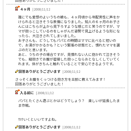
回答ありがとうございました！
４ヶ月
| 2008/11/12
誰にでも愛想のよいうちの娘も、４ヶ月頃から年配男性に声をか
けられると泣きそうな表情になりました。知人の６ヶ月のお子さ
んにはこちらが上から見下ろすような感じだと笑うのですが、マ
マが抱っこしているのをしゃがんだ姿勢で見上げるような形にな
ったら、大泣きされてしまいました。
お子さんも、どうしてもパパとの時間はママに比べると短いの
で、お湯がかかるかも？という緊張の状態だと、慣れたママを選
ぶのだと思います。
あと、うちの子の場合ですが、見慣れない人に抱かれて泣きそう
でも、縦抱きでお腹が密接した抱っこならおとなしくしていてく
れます。体がきちんと触れていることで安心できるようです。
回答ありがとうございます
| 2008/11/12
さっそくお腹をくっつける抱き方を旦那に教えてみます！
回答ありがとうございました！
入る前に
| 2008/11/12
パパとたくさん遊ぶとかはどうでしょう？ 楽しいが延長したま
ま作戦。
ｳﾏｸいくといいですよね。
回答ありがとうございます
| 2008/11/12