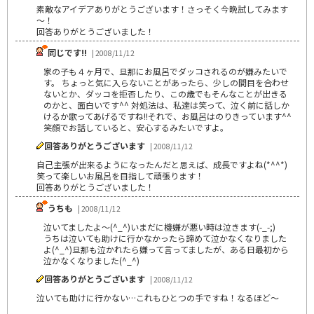
素敵なアイデアありがとうございます！さっそく今晩試してみます
～！
回答ありがとうございました！
同じです!!
| 2008/11/12
家の子も４ヶ月で、旦那にお風呂でダッコされるのが嫌みたいで
す。 ちょっと気に入らないことがあったら、少しの間目を合わせ
ないとか、ダッコを拒否したり、この歳でもそんなことが出きる
のかと、面白いです^^ 対処法は、私達は笑って、泣く前に話しか
けるか歌ってあげるですね!!それで、お風呂はのりきっています^^
笑顔でお話していると、安心するみたいですよ。
回答ありがとうございます
| 2008/11/12
自己主張が出来るようになったんだと思えば、成長ですよね(*^^*)
笑って楽しいお風呂を目指して頑張ります！
回答ありがとうございました！
うちも
| 2008/11/12
泣いてましたよ～(^_^)いまだに機嫌が悪い時は泣きます(-_-;)
うちは泣いても助けに行かなかったら諦めて泣かなくなりました
よ(^_^)旦那も泣かれたら嫌って言ってましたが、ある日最初から
泣かなくなりました(^_^)
回答ありがとうございます
| 2008/11/12
泣いても助けに行かない…これもひとつの手ですね！なるほど～