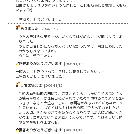
もうパパママの区別がつくんですね！
旦那はちょっぴりかわいそうだけれど、これも成長だと我慢してもら
います(笑)
回答ありがとうございました！
ありました
| 2008/11/12
うちの子は男の子ですが、だんなではだめなことが同じようにあ
りました。
うちは日曜しかだんなが入れていなかったので、余計だめだった
のかもしれないですが。
うちは一時でしたよ。
回答ありがとうございます
| 2008/11/12
一時のことと割りきって、旦那には我慢してもらいます！
回答ありがとうございました！
うちの場合は
| 2008/11/12
ﾊﾟﾊﾟの勤務時間の関係で月に数えるくらいしかﾊﾟﾊﾟとお風呂に入
る機会がなく、ほぼ毎日私が入れていたので慣れるまでﾊﾟﾊﾟと2人
っきりになると大泣きでした。 毎回泣かれるのでﾊﾟﾊﾟも辛かった
と思います。 しばらくは私も付き添う感じで入っていましたが、
いつの頃からか私抜きでも泣かなくなり今ではあの頃が嘘だった
かのように喜んでﾊﾟﾊﾟとお風呂に入っています。 今はそういう時
期なのかもしれませんね。
回答ありがとうございます
| 2008/11/12