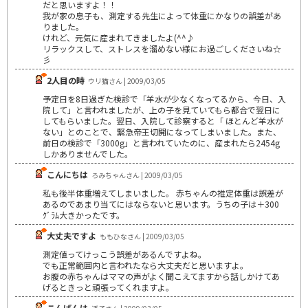
だと思いますよ！！
我が家の息子も、測定する先生によって体重にかなりの誤差があ
りました。
けれど、元気に産まれてきましたよ(^^♪
リラックスして、ストレスを溜めない様にお過ごしくださいね☆
彡
2人目の時
ウリ猫さん | 2009/03/05
予定日を8日過ぎた検診で「羊水が少なくなってるから、今日、入
院して」と言われましたが、上の子を見ていてもら都合で翌日に
してもらいました。翌日、入院して診察すると「 ほとんど羊水が
ない」とのことで、緊急帝王切開になってしまいました。また、
前日の検診で「3000g」と言われていたのに、産まれたら2454g
しかありませんでした。
こんにちは
ろみちゃんさん | 2009/03/05
私も後半体重増えてしまいました。 赤ちゃんの推定体重は誤差が
あるのであまり当てにはならないと思います。うちの子は＋300
ｸﾞﾗﾑ大きかったです。
大丈夫ですよ
ももひなさん | 2009/03/05
測定値ってけっこう誤差があるんですよね。
でも正常範囲内と言われたなら大丈夫だと思いますよ。
お腹の赤ちゃんはママの声がよく聞こえてますから話しかけてあ
げるときっと頑張ってくれますよ。
こんばんは