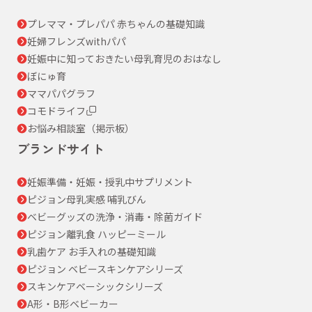
プレママ・プレパパ 赤ちゃんの基礎知識
妊婦フレンズwithパパ
妊娠中に知っておきたい母乳育児のおはなし
ぼにゅ育
ママパパグラフ
コモドライフ
お悩み相談室（掲示板）
ブランドサイト
妊娠準備・妊娠・授乳中サプリメント
ピジョン母乳実感 哺乳びん
ベビーグッズの洗浄・消毒・除菌ガイド
ピジョン離乳食 ハッピーミール
乳歯ケア お手入れの基礎知識
ピジョン ベビースキンケアシリーズ
スキンケアベーシックシリーズ
A形・B形ベビーカー