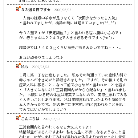
心配はないと思いますよ。
３３週６日です★
| 2009/03/05
一人目の妊娠中羊水が足りなくて「次回少なかったら入院」
と言われてましたが、検診の時には増えていました(*^_^*)
今３３週ですが「安定期位？」と言われる程お腹は小さめです
が、赤ちゃんは２２４３gで大きすぎるそうですヽ(^o^)丿
超音波では±４００ｇくらい誤差があるみたいですね・・・。
お互い頑張りましょうね♪
私も
| 2009/03/05
１月に第一子を出産しました。 私もその時通っていた産婦人科で
赤ちゃんが小さめだと診断されました。 ですが、その後すぐ別の
産婦人科に移ることになって前回小さめだと言われたことを話す
と「大きくはないけど正常範囲内だから心配ない」と言われまし
た。 お腹にいる時の体重は確実ではないので、実際生まれてみる
と大きいこともあります。 私は実際言われていたよりも300グラ
ム大きかったです。 別の先生に正常範囲内と言われたことを話し
てみてはいかがでしょうか？
こんにちは
| 2009/03/05
正常範囲内と言われてるなら大丈夫ですよ！
結構誤差があるんですよね…私も先生に不安になるようなこと言
われましたが生まれてみれば言われた体重より大きかったし元気