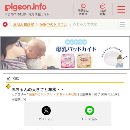
月齢別に
LINE
さがす
登録
はじめての妊娠・育児情報サイト
赤ちゃんの状態
お悩み相談室
妊娠中のトラブル
MENU
相談
赤ちゃんの大きさと羊水・・
カテゴリー：
妊娠中のトラブル
>
赤ちゃんの状態
｜回答期限：終了 2009/03/19｜ |
回答数(15)
ポストする
LINEで送る