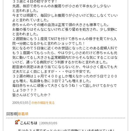
３３週と４日の初マタです！
先週、検診で赤ちゃんのお腹周りが小さめで羊水も少し少ない
と言われました。
今までは順調で、毎回少しお腹周りが小さいけど気にしなくていい
よと言われていました。
赤ちゃんのへその緒の血流は正常で頭の大きさも標準でした。
お腹の張りはそんなにないけれど張り留めを処方され、少し安静に
と言われました。
２週間後にもう１度見てNSTを付けて赤ちゃんの様子を見てから入
院→分娩になるかもと言われショックでした！
気になるので５日後に近くのお世話になったことのある産婦人科で
もう１度調べてもらったら、やはり少し小さめだけど赤ちゃんも元
気に動いてるし大きさも正常範囲内だからそんな気にすることはな
いけど、通ってる病院がどう判断するかだねと言われました。
超音波の測定はあまり当てにならないとか、今は小さく産んでも大
丈夫だとよく目にしますが・・・やはり不安です。
３２週の時は１ヶ月で４００ｇしか増えなかったのが５日で２００
ｇも増え、私自身も急に３日で２㌔も増えました。
毎日赤ちゃんに頑張って大きくなろうね！って話しかけてるからで
しょうか？？？
皆さんはどうでしたか？
|
2009/03/05
の他の相談を見る
回答順
|
新着順
こんにちは
| 2009/03/05
私は今３４週でずっと小さいので安静にといわれ続けていまし