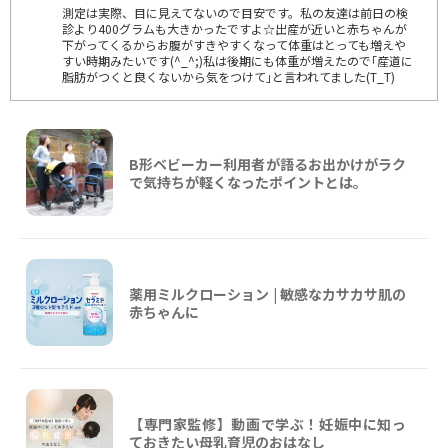
測定は実際、目に見えてないので目安です。私の友達は前日の検
診より400グラムも大きかったですよ☆出産が近いと赤ちゃんが
下がってくるからお腹がすきやすくなって体重はとっても増えや
すい時期みたいです(^_^;)私は後期にも体重が増えたので｢産道に
脂肪がつくと良くないから気をつけて｣と言われてました(T_T)
B形ベビーカー利用者が語るお出かけがラク
で気持ちが軽くなったポイントとは。
薬用ミルクローション | 敏感なカサカサ肌の
赤ちゃんに
【専門家監修】動画で学ぶ！妊娠中に知っ
ておきたい母乳育児のおはなし