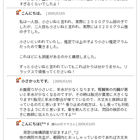
すぎるくらいでしたよ！
こんにちは。
| 2009/03/05
私は一人目、小さいねと言われ、実際に２５００グラム弱の子で
したが、二人目も小さいねと言われ、実際には３２００グラム強
の子でした。
小さいといわれていたし、推定では上の子より小さい推定グラム
だったので驚きました。
これほどにも誤差があるのかと痛感しました。
ずっと小さいねと言われていてもこればかりは分かりません。リ
ラックスで頑張ってくださいね！
小さかったです。
| 2009/03/05
お腹周りが小さいと、羊水が少なくなります。腎臓等の内臓が悪
いと羊水が少なくなるのですが、その時は胎児が異常に大きくな
ります!! 胎児と羊水の割合が保てているので、大丈夫と医師は言
っているのだと思います^^ 張り止めの処方は、もし張っても対処
できるようにだと思います。薬を飲んだときは、次回の検診のと
きに医師に伝えたらいいですよ^^
こんにちは(^^ゞ
雄kunのママさん | 2009/03/05
測定は結構誤差が出ますよ(^_^;)
他の病院の先生が、範囲内とおっしゃっているのであれば大丈夫