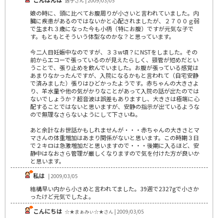
透子さん | 2009/03/05
娘の時に、頭に比べてお腹周りが小さいと言われていました。内
臓に疾患があるのではないかと心配されましたが、２７００ｇ弱
で生まれ３歳になった今も小柄（特にお腹）ですが元気な子で
す。もともとそういう体型なのかな？と思っています。
今二人目妊娠中なのですが、３３w頃？にNSTをしました。その
前からエコーで張っているのが見えたらしく、頸管が短めだとい
うことで、張り止めを飲んでいました。お腹が張っている感覚は
あまりなかったんですが、入院になるかもと言われて（自宅安静
で済みました）張りはひどかったようです。赤ちゃんの大きさよ
り、羊水量や他の気がかりなことがあって入院の話が出たのでは
ないでしょうか？超音波は誤差もありますし、大きさは極端に心
配することではないと思いますが、安静の指示が出ているような
ので無理なさらないようにして下さいね。
あと余計なお世話かもしれませんが・・・赤ちゃんの大きさとマ
マさんの体重増加はあまり関係がないと思います。この時期３日
で２キロは急激増加だと思いますので・・・後期に入るほど、安
静中はなおさら管理が厳しくなりますので気を付けた方が良いか
と思います。
私は
| 2009/03/05
結構早い内から小さめと言われてました。39週で2327gで小さか
ったけど元気でしたよ。
こんにちは
☆★まぁみぃ☆★さん | 2009/03/05