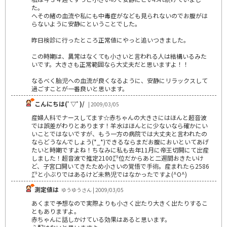
た。
へその緒の血流や私にも中毒症がなども見られないのでお腹がは
らないように安静にということでした。
昨日検診に行ったところ正常値にやっと追いつきました。
この時期は、異常はなくても小さいと言われる人は結構いるみた
いです。大きさも正常範囲なら大丈夫だと思いますよ！！
なるべく胎児への血流が良くなるように、安静にリラックスして
過ごすことが一番良いと思います。
こんにちは(ﾟ▽ﾟ)/
| 2009/03/05
産婦人科でナースしてます☆赤ちゃんの大きさにはほんと超音波
では誤差がわりとあります！羊水はほんとに少ないなら確かにい
いことではないですが、もう一方の病院では大丈夫と言われたの
ならどうなんでしょう(*_*)できるならまだお腹においといてあげ
たいと時期ですよね！ちなみに私も去年11月に帝王切開にて出産
しました！超音波で推定2100㌘位だからあと二週間おきたいけ
ど、子宮口開いてきたため小さいの覚悟で手術。産まれたら2586
㌘と小ぶりではあるけど未熟児ではなかったですよ(^O^)
測定値は
ゆうゆうさん | 2009/03/05
あくまで予想なので実際よりも小さく出たり大きく出たりするこ
ともありますよ。
赤ちゃんに話しかけている効果はあると思います。