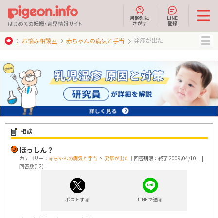
月齢別に
LINE
さがす
登録
はじめての妊娠・育児情報サイト
発疹が出た
お悩み相談室
赤ちゃんの病気と手当
MENU
相談
ほっしん？
カテゴリー：
赤ちゃんの病気と手当
>
発疹が出た
｜回答期限：終了 2009/04/10｜ |
回答数(12)
ポストする
LINEで送る