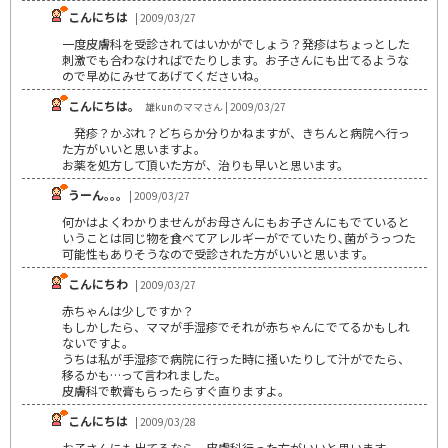
こんにちは
| 2009/03/27
一度皮膚科を受診されてはいかがでしょう？発疹はちょっとした
刺激でも合わなければでたりします。お子さんにも出てるような
ので早めにみせてあげてくださいね。
こんにちは。
雄kunのママさん | 2009/03/27
発疹？かぶれ？どちらか分りかねますが、きちんと病院へ行っ
た方がいいと思いますよ。
お薬を処方して頂いた方が、治りも早いと思います。
うーん｡｡｡
| 2009/03/27
何かはよくわかりませんがお母さんにもお子さんにもでていると
いうことは同じ物を食べてアレルギーがでていたり､菌がうっつた
可能性もありそうなので受診された方がいいと思います｡
こんにちわ
| 2009/03/27
赤ちゃんは少しですか？
もしかしたら、ママが手湿疹でそれが赤ちゃんにでてるかもしれ
ないですよ。
うちは私が手湿疹で病院に行った時に掻いたりして汁がでたら、
移るかも…って言われました。
皮膚科で軟膏もらったらすぐ直りますよ。
こんにちは
| 2009/03/28
お子さんにも出てるなら、皮膚科行った方がいいと思います。