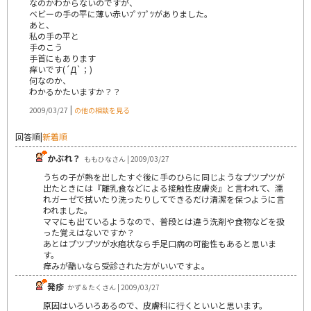
なのかわからないのですが、
ベビーの手の平に薄い赤いﾌﾟﾂﾌﾟﾂがありました。
あと、
私の手の平と
手のこう
手首にもあります
痒いです(´Д`；)
何なのか、
わかるかたいますか？？
|
2009/03/27
の他の相談を見る
回答順
|
新着順
かぶれ？
ももひなさん | 2009/03/27
うちの子が熱を出したすぐ後に手のひらに同じようなプツプツが
出たときには『離乳食などによる接触性皮膚炎』と言われて、濡
れガーゼで拭いたり洗ったりしてできるだけ清潔を保つように言
われました。
ママにも出ているようなので、普段とは違う洗剤や食物などを扱
った覚えはないですか？
あとはプツプツが水疱状なら手足口病の可能性もあると思いま
す。
痒みが酷いなら受診された方がいいですよ。
発疹
かず＆たくさん | 2009/03/27
原因はいろいろあるので、皮膚科に行くといいと思います。