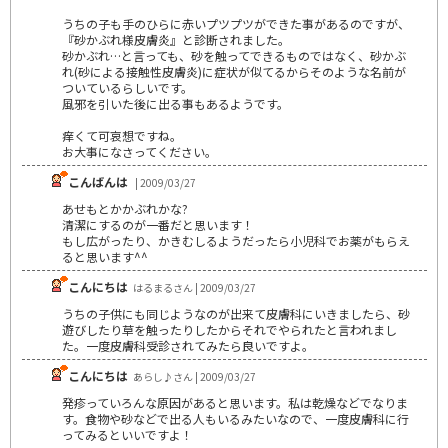
うちの子も手のひらに赤いプツプツができた事があるのですが、
『砂かぶれ様皮膚炎』と診断されました。
砂かぶれ…と言っても、砂を触ってできるものではなく、砂かぶ
れ(砂による接触性皮膚炎)に症状が似てるからそのような名前が
ついているらしいです。
風邪を引いた後に出る事もあるようです。
痒くて可哀想ですね。
お大事になさってください。
こんばんは
| 2009/03/27
あせもとかかぶれかな?
清潔にするのが一番だと思います！
もし広がったり、かきむしるようだったら小児科でお薬がもらえ
ると思います^^
こんにちは
はるまるさん | 2009/03/27
うちの子供にも同じようなのが出来て皮膚科にいきましたら、砂
遊びしたり草を触ったりしたからそれでやられたと言われまし
た。一度皮膚科受診されてみたら良いですよ。
こんにちは
あらし♪さん | 2009/03/27
発疹っていろんな原因があると思います。私は乾燥などでなりま
す。食物や砂などで出る人もいるみたいなので、一度皮膚科に行
ってみるといいですよ！