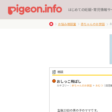
はじめての妊娠・育児情報サ
お悩み相談室
赤ちゃんのお世話
相談
おしっこ飛ばし
カテゴリー：
赤ちゃんのお世話
>
おむつ
｜回答期限
生後23日の男の子のママです。