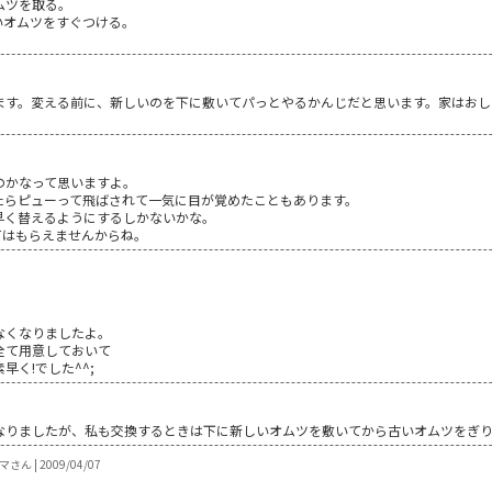
ムツを取る。
いオムツをすぐつける。
ます。変える前に、新しいのを下に敷いてパっとやるかんじだと思います。家はおし
のかなって思いますよ。
たらピューって飛ばされて一気に目が覚めたこともあります。
早く替えるようにするしかないかな。
てはもらえませんからね。
なくなりましたよ。
全て用意しておいて
く!でした^^;
なりましたが、私も交換するときは下に新しいオムツを敷いてから古いオムツをぎり
さん | 2009/04/07