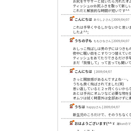
お尻をサササーと拭いたら汚れたオ
ティッシュorお尻ふきを取って新し
これだと解放的な時間が短いです^^
こんにちは
あらし♪さん | 2009/04/07
これは手早くやるしかないかと思い
したよ^^;
うちの子も
ももひなさん | 2009/04/07
おしっこ飛ばしは男の子にはつきも
夜中に眠い目をこすりつつ替えてい
ティッシュをあてたりできるだけ手
まだ「我慢して」って言っても聞い
こんにちは
| 2009/04/07
きっと開放感があるんですよね･･･。
うちも良く飛ばされてました(笑)
思い返していると２ヶ月くらいから
あとは手元にオムツなど必要な物を
オムツは拭く時意外は全部あけずに素早
うちは
happyさん | 2009/04/07
新生児のころだけで、そのうちなく
おはようございます(^^ゞ
雄kunのママ