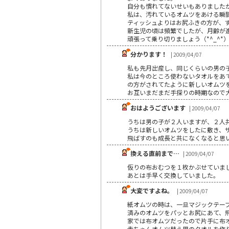
自分も慣れてないせいもありました
私は、汚れているオムツをあける瞬
ティッシュよりはお尻ふきの方が、
新生児の頃は頻繁でしたが、月齢が
頑張って乗り切りましょう（*^_^*
分かります！
| 2009/04/07
私も先月出産し、同じくらいの男の子
私は今のところ使わないタオルをあ
の方がされてたように新しいオムツ
お互いまだまだ手探りの時期なので大
おはようございます
| 2009/04/07
うちは男の子が２人いますが、２人
うちは新しいオムツをしたに敷き、
飛ばすのも成長と共になくなると思
換える直前まで…
| 2009/04/07
仮りの布おむつを１枚かぶせていま
あとは手早く交換していました。
大変ですよね。
| 2009/04/07
紙オムツの時は、一旦マジックテー
済みのオムツをパッとお尻にあて、
家では布オムツだったので片手に布
赤ちゃんオムツ替え用のタオルを作り