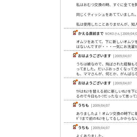
私はおむつ交換の時、すぐに全てを
同じくティッシュをあてていました
私は使用したことありませんが、知
かえる直前まで
NOKOさん | 2009/04/
オムツをあてて、下に新しいオムツ
はないんですが・・・一気にお洗濯
おはようございます
| 2009/04/07
うちは娘なので、飛ばされた経験も
ってました。だいぶおっきくなって
も、ママさんが、何とか、がんばら
おはようございます
| 2009/04/07
ｳﾁはｵﾑﾂを替える前に新しいｵﾑﾂ
るので今日もｾｰﾌだったなって思ってます(&
うちも
| 2009/04/07
ありましたよ！オムツ交換の時下に
ｷﾞﾘまで前のｵﾑﾂをしてるしかから
うちも
| 2009/04/07
よくありました。