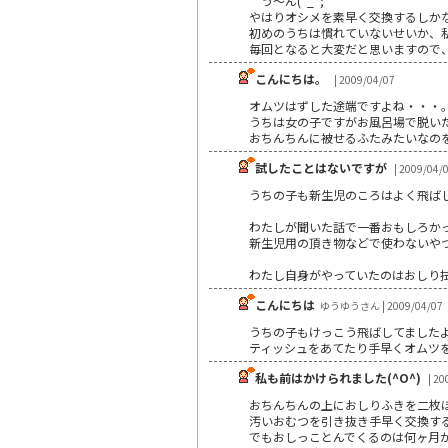
う～ん(*_*;
やはりオシメを素早く交換するしか
初めのうちは慣れていないせいか、
毎回となると大変だと思いますので
こんにちは。
| 2009/04/07
オムツはずした途端ですよね・・・
うちは女の子ですがお風呂場で脱い
おちんちんに被せるふたみたいなのを
試したことはないですが
| 2009/04/
うちの子も新生児のころはよく飛ば
わたしが聞いた話で一番おもしろか
新生児用の頂き物などで使わないや
わたし自身がやっていたのはおしり
こんにちは
ゆうゆうさん | 2009/04/07
うちの子もけっこう飛ばしてました
ティッシュをあてたり手早くオムツ
私も前はかけられました(^O^)
| 20
おちんちんの上におしりふきを二枚
汚いおむつを引き抜き手早く交換す
でもおしっことんでくるのは何ヶ月かだ