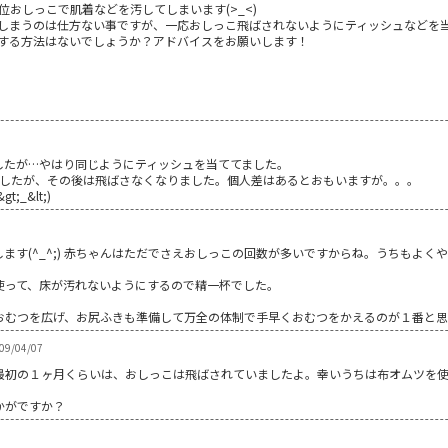
位おしっこで肌着などを汚してしまいます(>_<)
しまうのは仕方ない事ですが、一応おしっこ飛ばされないようにティッシュなどを
する方法はないでしょうか？アドバイスをお願いします！
したが…やはり同じようにティッシュを当ててました。
ましたが、その後は飛ばさなくなりました。個人差はあるとおもいますが。。。
_&lt;)
(^_^;) 赤ちゃんはただでさえおしっこの回数が多いですからね。うちもよくやられまし
使って、床が汚れないようにするので精一杯でした。
おむつを広げ、お尻ふきも準備して万全の体制で手早くおむつをかえるのが１番と思
9/04/07
最初の１ヶ月くらいは、おしっこは飛ばされていましたよ。幸いうちは布オムツを
かがですか？