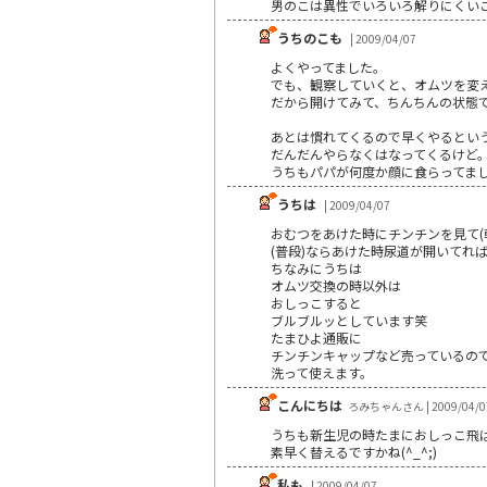
男のこは異性でいろいろ解りにくいこ
うちのこも
| 2009/04/07
よくやってました。
でも、観察していくと、オムツを変
だから開けてみて、ちんちんの状態
あとは慣れてくるので早くやるとい
だんだんやらなくはなってくるけど
うちもパパが何度か顔に食らってま
うちは
| 2009/04/07
おむつをあけた時にチンチンを見て(
(普段)ならあけた時尿道が開いてれ
ちなみにうちは
オムツ交換の時以外は
おしっこすると
ブルブルッとしています笑
たまひよ通販に
チンチンキャップなど売っているの
洗って使えます。
こんにちは
ろみちゃんさん | 2009/04/0
うちも新生児の時たまにおしっこ飛ば
素早く替えるですかね(^_^;)
私も
| 2009/04/07