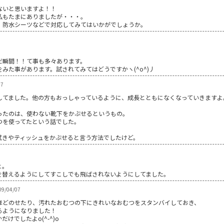
ないと思いますよ！！
私もたまにありましたが・・・。
、防水シーツなどで対応してみてはいかがでしょうか。
。
だ瞬間！！て事も多々あります。
みた事があります。試されてみてはどうですかヽ(^o^)丿
07
してました。他の方もおっしゃっているように、成長とともになくなっていきますよ
ったのは、使わない靴下をかぶせるというもの。
つを使ってたという話でした。
拭きやティッシュをかぶせると言う方法でしたけど。
よ。
を替えるようにしてすこしでも飛ばされないようにしてました。
09/04/07
ほどのせたり、汚れたおむつの下にきれいなおむつをスタンバイしておき、
るようになりました！
けでしたよo(^-^)o