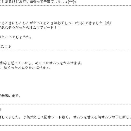
とあるけどお互い頑張って子育てしましょ(^^)v
えるときにちんちんがたってるときは必ずしっこが飛んできました（笑）
で危なそうだったらオムツでガード！！
うところでしょうか。
。
したよ♪
朝)なら起っていたら、めくったオムツをかぶせます。
ば、めくったオムツをかぶせます。
で参考にまで。
7
してました。 予防策として防水シート敷く。 オムツを替える時オムツの下に新し