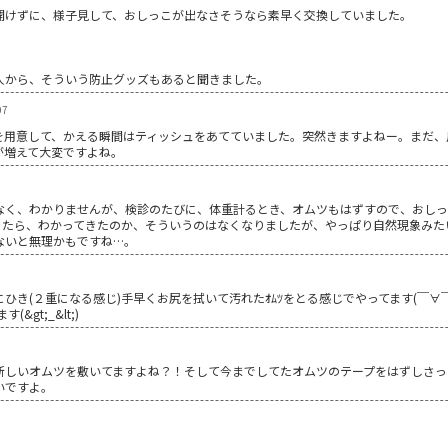
開けずに、様子見して、おしっこが出なさそうなら素早く交換していました。
。
人から、そういう防止グッズもあると聞きました。
07
を用意して、かえる瞬間はティッシュをあてていました。突然きますよねー。まだ、
が増えて大変ですよね。
なく、わかりませんが、検診のたびに、体重計るとき、オムツもはずすので、おし
きたら、わかってきたのか、そういうのはなくなりましたが、やっぱり自然現象みた
ないと無理かもですね…。
を下にひき(２重になる感じ)手早くお尻を拭いて汚れたｵﾑﾂをとる感じでやってます(￣∀
gt;_&lt;)
新しいオムツを敷いてますよね？！そして今までしてたオムツのテープをはずしさっと
ないですよ。