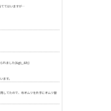
当ててはいますが…
た(&gt;_&lt;)
います。
使用してたので、布オムツを片手にオムツ替