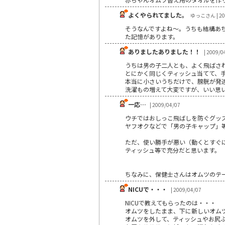
よくやられてました。
ゆっこさん | 20
そうなんですよね～。うちも結構あ
た記憶があります。
ありましたありました！！
| 2009/0
うちは男の子二人とも、よく飛ばさ
とにかく同じくティッシュ当てて、
本当に小さいうちだけで、膀胱が発
洗濯もの増えて大変ですが、いい思い出
一応…
| 2009/04/07
ウチではおしっこ飛ばしを防ぐグッ
ヤフオクなどで「男の子キャップ」
ただ、使い勝手が悪い（動くとすぐ
ティッシュ等で充分だと思います。
ちなみに、保健士さんはオムツのテ
NICUで・・・
| 2009/04/07
NICUで教えてもらったのは・・・
オムツをしたまま、下に新しいオム
オムツを外して、ティッシュやお尻