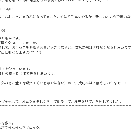
09/04/07
ちこちおしっこまみれになってました。やはり手早くやるか、新しいオムツで覆いな
4/07
れたもんです。
手早く交換していました。
達して、おしっこを貯める容量が大きくなると、次第に飛ばされなくなると思いま
にもなりますよ(*^_^*)
ズ？を使っています。
等と検索すると出て来ると思います。
に外れる、全てを吸ってくれる訳ではない）ので、成功率は３割ぐらいかなぁ…？
ープを外して、オムツを少し揺らして刺激して、様子を見てから外してました。
ツを敷く。
ふきでちんちんをブロック。