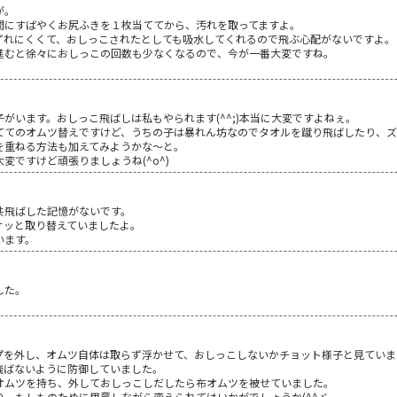
が。
間にすばやくお尻ふきを１枚当ててから、汚れを取ってますよ。
ずれにくくて、おしっこされたとしても吸水してくれるので飛ぶ心配がないですよ。
進むと徐々におしっこの回数も少なくなるので、今が一番大変ですね。
）
がいます。おしっこ飛ばしは私もやられます(^^;)本当に大変ですよねぇ。
ててのオムツ替えですけど、うちの子は暴れん坊なのでタオルを蹴り飛ばしたり、ズ
を重ねる方法も加えてみようかな～と。
変ですけど頑張りましょうね(^o^)
共飛ばした記憶がないです。
サッと取り替えていましたよ。
います。
した。
プを外し、オムツ自体は取らず浮かせて、おしっこしないかチョット様子と見ていま
飛ばないように防御していました。
オムツを持ち、外しておしっこしだしたら布オムツを被せていました。
、もしものために用意しながら変えられてはいかがでしょうか(^^ゞ