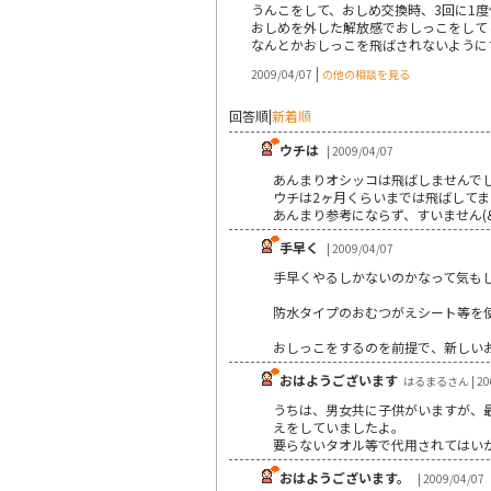
うんこをして、おしめ交換時、3回に1度
おしめを外した解放感でおしっこをして
なんとかおしっこを飛ばされないように
|
2009/04/07
の他の相談を見る
回答順
|
新着順
ウチは
| 2009/04/07
あんまりオシッコは飛ばしませんで
ウチは2ヶ月くらいまでは飛ばして
あんまり参考にならず、すいません(&gt;
手早く
| 2009/04/07
手早くやるしかないのかなって気もします
防水タイプのおむつがえシート等を
おしっこをするのを前提で、新しい
おはようございます
はるまるさん | 200
うちは、男女共に子供がいますが、
えをしていましたよ。
要らないタオル等で代用されてはい
おはようございます。
| 2009/04/07