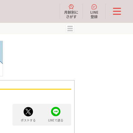
月齢別に
LINE
さがす
登録
MENU
ポストする
LINEで送る