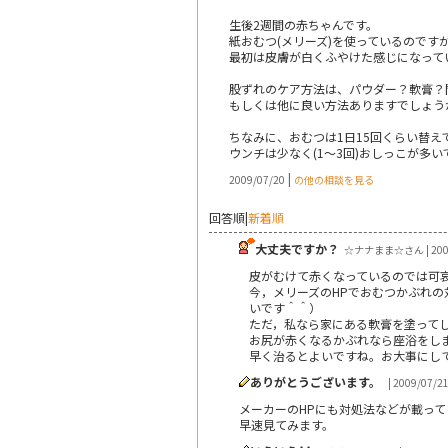
生後2週間の赤ちゃんです。
紙おむつ(メリーズ)を使っているので
最初は皮膚が白くふやけた感じになって
股ずれのケア方法は、パウダー？軟膏？
もしくは他に良い方法ありますでしょう
ちなみに、おむつは1日15回くらい替
ウンチは少なく(1～3回)おしっこが多い
|
2009/07/20
の他の相談を見る
回答順
|
新着順
大丈夫ですか？
☆ナナまま☆さん | 2009
皮がむけて赤くなっているのでは可
今，メリーズのHPでおむつかぶれ
いです＾＾）
ただ，私なら家にある軟膏を塗って
お尻が赤くなるかぶれなら座浴をし
早く治るとよいですね。お大事にし
ありがとうございます。
| 2009/07/2
メーカーのHPにも対処法などが載っ
早速見てみます。