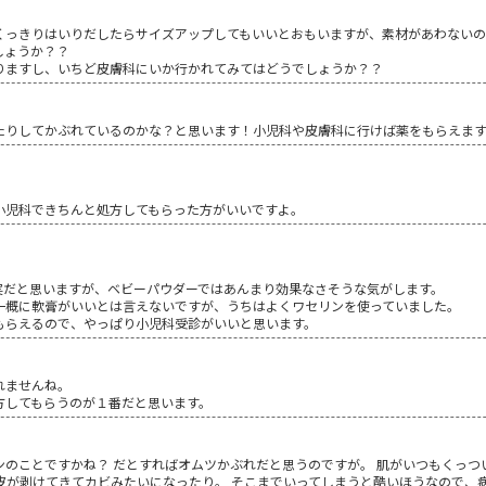
くっきりはいりだしたらサイズアップしてもいいとおもいますが、素材があわない
しょうか？？
りますし、いちど皮膚科にいか行かれてみてはどうでしょうか？？
たりしてかぶれているのかな？と思います！小児科や皮膚科に行けば薬をもらえま
小児科できちんと処方してもらった方がいいですよ。
実だと思いますが、ベビーパウダーではあんまり効果なさそうな気がします。
一概に軟膏がいいとは言えないですが、うちはよくワセリンを使っていました。
もらえるので、やっぱり小児科受診がいいと思います。
れませんね。
方してもらうのが１番だと思います。
ンのことですかね？ だとすればオムツかぶれだと思うのですが。 肌がいつもくっつ
く皮が剥けてきてカビみたいになったり。 そこまでいってしまうと酷いほうなので、