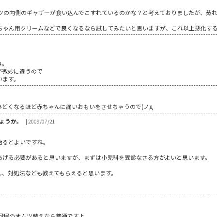
ツの内側のギャザーが食い込んでこすれているのかな？と考えておりましたが、蒸
ちゃん用クリームなどで良くなるなら試してみたいと思いますが、これ以上悪化す
ね。
が微妙に違うので
います。
どくなるほど赤ちゃんに痛いおもいをさせちゃうので(ノд
ょうか。
| 2009/07/21
治るとよいですね。
あげる必要があると思いますが、まずは小児科を受診なさる方がよいと思います。
し、対処法なども教えてもらえると思います。
回程のオムツ替えなら普通ですよ。