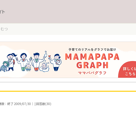
イト
おむつ
：終了 2009/07/30｜ | 回答数(30)