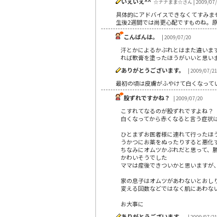
いえいえ^^
☆ナナまま☆さん | 2009/07/
具体的にアドバイスできなくてすみま
生後2週間では尚更心配ですものね。原
こんばんは。
| 2009/07/20
汗とかによるかぶれとはまた違いま
れば軟膏を塗ったほうがいいと思い
ありがとうございます。
| 2009/07/2
最初の頃は皮膚がふやけて白くなって
股ずれですかね？
| 2009/07/20
こすれてなるのが股ずれですよね？
白くなってから赤くなると言う症状
ひとまずお医者様に連れて行ったほ
うかつにお薬をぬったりすると悪化
ちなみにオムツかぶれだと思って、
かわいそうでした
ママは産後できついかと思いますが
家の息子はオムツがあわないとおし
変える回数などではなく肌にあわな
お大事に
ありがとうございます。
| 2009/07/2