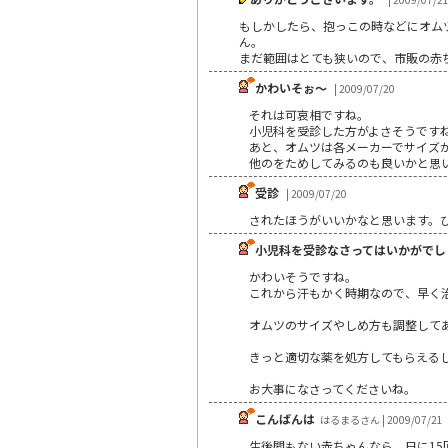
もしかしたら、抱っこの時などにオム
ん。
まだ範囲はとても狭いので、市販の赤
かわいそぉ～
| 2009/07/20
それは可哀相ですね。
小児科を受診した方がよさそうです
あと、オムツは各メーカーでサイズ
他のをためしてみるのも良いかと思
受診
| 2009/07/20
されたほうがいいかなと思います。ひ
小児科を受診なさってはいかがでし
かわいそうですね。
これから汗もかく時期なので、早く
オムツのサイズやしめ方も調整して
きっと適切な薬を処方してもらえる
お大事になさってくださいね。
こんばんは
はるまるさん | 2009/07/21
生後間もない赤ちゃんなら、日に15