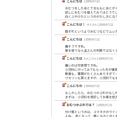
こんにちは
| 2009/07/21
おむつをしたあとで太ももにあとが
試しにおむつを替えてみてはどうで
白くふやけたというのが少しきにな
こんにちは！
ホミさん | 2009/07/21
股ずれというよりおむつなどでムレ
こんにちは
| 2009/07/21
痛そうですね。
薬を使うなら主さんの判断ではなく
こんにちは
たんごさん | 2009/07/21
痛いのは可哀想ですね。
小児科に行ってみてもらった方が確
軟膏も、種類がたくさんありすぎて
ワセリンも買えますが、小児科でも
こんにちわ
| 2009/07/21
もしかしたら、おむつかぶれかもし
まずは、小児科を受診してお薬を処
おむつかぶれでは？
| 2009/07/21
付け根というのは、コマネチのライ
よね。 赤くなって、酷くなると白