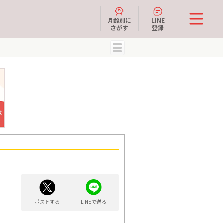
月齢別に
LINE
さがす
登録
MENU
ポストする
LINEで送る