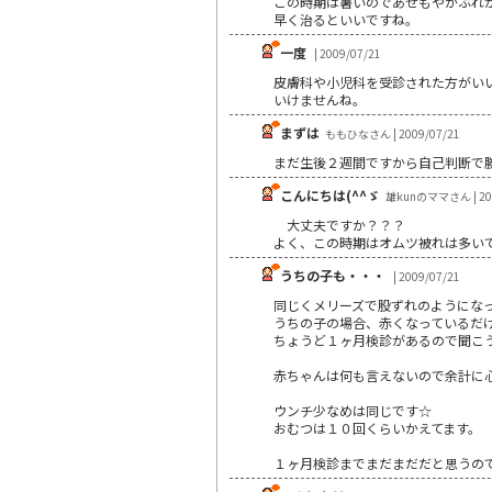
この時期は暑いのであせもやかぶれ
早く治るといいですね。
一度
| 2009/07/21
皮膚科や小児科を受診された方がいい
いけませんね。
まずは
ももひなさん | 2009/07/21
まだ生後２週間ですから自己判断で
こんにちは(^^ゞ
雄kunのママさん | 200
大丈夫ですか？？？
よく、この時期はオムツ被れは多い
うちの子も・・・
| 2009/07/21
同じくメリーズで股ずれのようにな
うちの子の場合、赤くなっているだ
ちょうど１ヶ月検診があるので聞こ
赤ちゃんは何も言えないので余計に
ウンチ少なめは同じです☆
おむつは１０回くらいかえてます。
１ヶ月検診までまだまだだと思うの