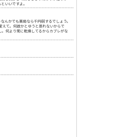
るといいですよ。
ﾞ－なんかでも薬局なら千円弱するでしょう。
変えて。何故かとゆうと蒸れないからで
いし。何より常に乾燥してるからカブレがな