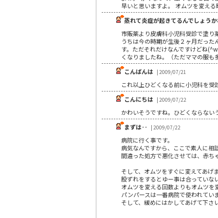
早いと思いますよ。 オムツを変え
蒸れて炎症が起きてるんでしょうか
市販薬より皮膚科小児科受診で塗り薬
うちは今の時期が生後２ヶ月だった
す。ただそれだけなんですけどね(^
くなりましたね。（ただママの服も多
こんばんは
| 2009/07/21
これ以上ひどくなる前に小児科を受
こんにちは
| 2009/07/22
かわいそうですね。ひどくならない
まずは‥
| 2009/07/22
病院に行く事です。
病気なんですから、ここで素人に相
間違った処方で悪化させては、赤ち
そして、オムツをすぐに変えてあげ
股ずれをするとゆー事は合っていな
オムツを変える回数よりもオムツを
パンパースは一番病院で使われてい
そして、緩めにはかしてあげて下さ