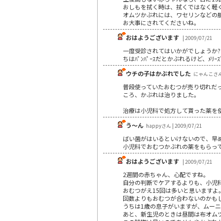
おしもを拭く時は、拭くではなく軽
オムツかぶれには、ワセリンなどの
お大事にされてくださいね。
おはようございます
| 2009/07/21
一度受診されてはいかがでしょうか?う
ちはﾊﾟﾝﾊﾟｰｽだとかぶれるけど、ﾒﾘ
ウチの子はかぶれでした
にゃんこさん |
普段使っていたおむつが売り切れだ
ころ、かぶれは治りました。
治療は小児科で処方して貰った薬を
う～ん
happyさん | 2009/07/21
ばい菌がはいるといけないので、早
小児科でおむつかぶれの薬をもらっ
おはようございます
| 2009/07/21
2週間の赤ちゃん、心配ですね。
自分の判断でケアするよりも、小児
おむつがえ15回は多いと思いますよ
回数よりもおむつが合わないのかも
うちは1歳の息子がいますが、ムー
あと、新生児のときは昼間は布オム