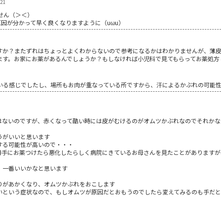
21
せん（＞＜）
因が分かって早く良くなりますように（uωu）
すか？またずれはちょっとよくわからないので参考になるかはわかりませんが、薄
ます。お家にお薬があるんでしょうか？もしなければ小児科で見てもらってお薬処方
1
いる感じでしたし、場所もお肉が重なっている所ですから、汗によるかぶれの可能
はないのですが、赤くなって酷い時には皮がむけるのがオムツかぶれなのでそれかな
うがいいと思います
する可能性が高いので・・・
勝手にお薬つけたら悪化したらしく病院にきているお母さんを見たことがありますが
、一番いいかなと思います
りがあかくなり、オムツかぶれをおこします
いという症状なので、もしオムツが原因だとおもうのでしたら変えてみるのも手だ
1