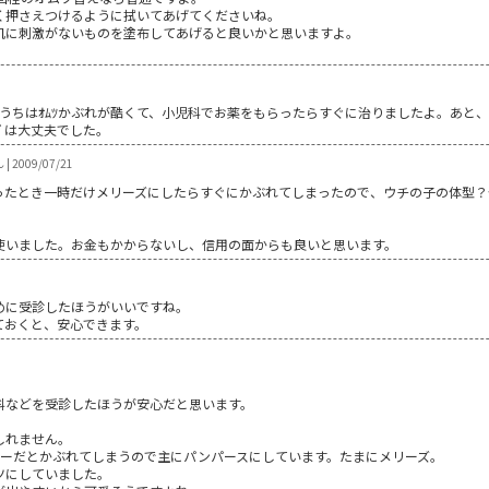
く押さえつけるように拭いてあげてくださいね。
肌に刺激がないものを塗布してあげると良いかと思いますよ。
ちはｵﾑﾂかぶれが酷くて、小児科でお薬をもらったらすぐに治りましたよ。あと、ｵﾑﾂ
ｰｽﾞは大丈夫でした。
 2009/07/21
ったとき一時だけメリーズにしたらすぐにかぶれてしまったので、ウチの子の体型？
使いました。お金もかからないし、信用の面からも良いと思います。
めに受診したほうがいいですね。
ておくと、安心できます。
科などを受診したほうが安心だと思います。
。
しれません。
ニーだとかぶれてしまうので主にパンパースにしています。たまにメリーズ。
ツにしていました。