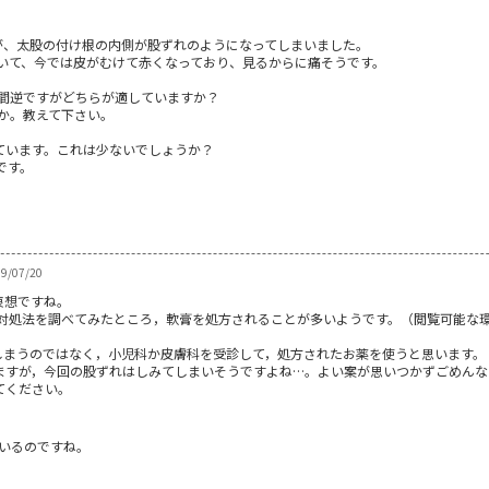
すが、太股の付け根の内側が股ずれのようになってしまいました。
いて、今では皮がむけて赤くなっており、見るからに痛そうです。
間逆ですがどちらが適していますか？
か。教えて下さい。
えています。これは少ないでしょうか？
です。
/07/20
哀想ですね。
の対処法を調べてみたところ，軟膏を処方されることが多いようです。（閲覧可能な
しまうのではなく，小児科か皮膚科を受診して，処方されたお薬を使うと思います。
ますが，今回の股ずれはしみてしまいそうですよね…。よい案が思いつかずごめんな
てください。
1
ているのですね。