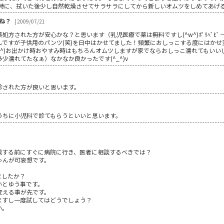
る時に、拭いた後少し自然乾燥させてサラサラにしてから新しいオムツをしめてあげ
ね？
| 2009/07/21
処方された方が安心かな？と思います（乳児医療で薬は無料ですし(^w^)ﾎﾟﾘﾍﾞﾋ
んですが子供用のパンツ(笑)を日中はかせてました！頻繁におしっこする度にはかせ
w^)お出かけ時おやすみ時はもちろんオムツしますが家でならおしっこ濡れてもい
少濡れてたなぁ）なかなか良かったです(^_^)v
診された方が良いと思います。
うちに小児科で診てもらうといいと思います。
談する前にすぐに病院に行き、医者に相談するべきでは？
ゃんが可哀想です。
ましたか？
いとゆう事です。
変える事が先です。
ますし一度試してはどうでしょう？
い。