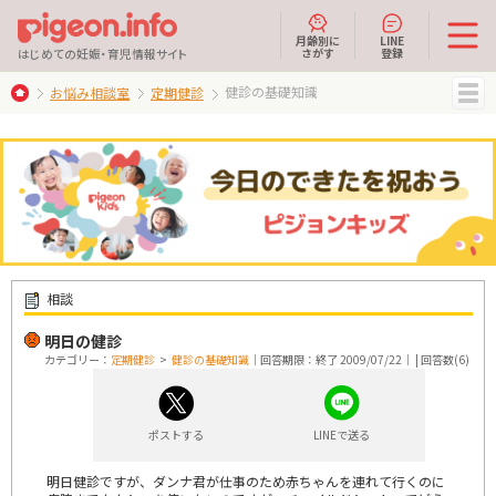
月齢別に
LINE
さがす
登録
はじめての妊娠・育児情報サイト
健診の基礎知識
お悩み相談室
定期健診
MENU
相談
明日の健診
カテゴリー：
定期健診
>
健診の基礎知識
｜回答期限：終了 2009/07/22｜ | 回答数(6)
ポストする
LINEで送る
明日健診ですが、ダンナ君が仕事のため赤ちゃんを連れて行くのに