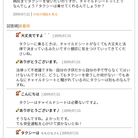
病院までタクシーを使いたいのですが、チャイルドシートってどう
なんでしょう？タクシーは乗せてくれるんでしょうか？
|
2009/07/21
の他の相談を見る
回答順
|
新着順
大丈夫ですよ＾＾
| 2009/07/21
タクシーに乗るときは、チャイルドシートがなくても大丈夫と法
律で決まっているみたいです☆健診に気をつけていってきてくだ
さいね。
ありがとうございます。
| 2009/07/21
法律って不思議ですね…自分の子供だから自分の手で守らなくてはい
けないんですけど、どうしてもタクシーを使うしか術がない…でもあ
んなにチャイルドシートと騒がれているのにタクシーは別ものなんで
すね。
こんにちは
| 2009/07/21
タクシーはチャイルドシートは必要ないですよ。
ありがとうございます♪
| 2009/07/21
そうなんですね。よかったです。
でも安全運転を心がけて頂かないとね！
タクシーは
ももひなさん | 2009/07/21