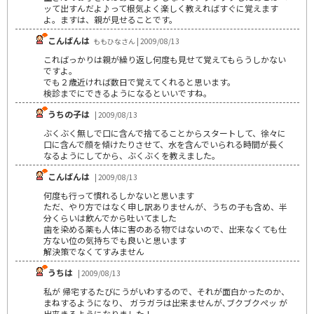
ッて出すんだよ♪って根気よく楽しく教えればすぐに覚えます
よ。ますは、親が見せることです。
こんばんは
ももひなさん | 2009/08/13
こればっかりは親が繰り返し何度も見せて覚えてもらうしかない
ですよ。
でも２歳近ければ数日で覚えてくれると思います。
検診までにできるようになるといいですね。
うちの子は
| 2009/08/13
ぶくぶく無しで口に含んで捨てることからスタートして、徐々に
口に含んで顔を傾けたりさせて、水を含んでいられる時間が長く
なるようにしてから、ぶくぶくを教えました。
こんばんは
| 2009/08/13
何度も行って慣れるしかないと思います
ただ、やり方ではなく申し訳ありませんが、うちの子も含め、半
分くらいは飲んでから吐いてました
歯を染める薬も人体に害のある物ではないので、出来なくても仕
方ない位の気持ちでも良いと思います
解決策でなくてすみません
うちは
| 2009/08/13
私が 帰宅するたびにうがいわするので、それが面白かったのか、
まねするようになり、 ガラガラは出来ませんが､ブクブクぺッ が
出来きるようになりました！