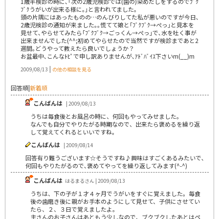
1歳半検診の時に､｢次の2歳児検診では(歯の)染めだしをするのでﾌﾞｸ
ﾌﾞｸうがいが出来る様に｡｣と言われてました｡
頭の片隅にはあったものの…のんびりしてた私が悪いのですが今日､
2歳児検診の通知が来ました｡｡慌てて娘と｢ﾌﾞｸﾌﾞｸ→ぺっ｣と見本を
見せて､やらせてみたら｢ﾌﾞｸﾌﾞｸ→ごっくん→ぺっ｣で､水を吐く事が
出来ませんでした(^^;初めてやらせたので当然ですが検診まであと2
週間｡どうやって教えたら良いでしょうか？
お盆最中､こんなﾄﾋﾟで申し訳ありませんが､ｱﾄﾞﾊﾞｲｽ下さいm(__)m
|
2009/08/13
の他の相談を見る
回答順
|
新着順
こんばんは
| 2009/08/13
うちは毎食後とお風呂の時に、何回もやってみせました。
なんでも自分でやりたがる時期なので、出来たら褒めるを繰り返
して覚えてくれるといいですね。
こんばんは
| 2009/08/14
回答有り難うございます☆そうですね♪興味はすごくあるみたいで､
何回もやりたがるので､褒めてやってを繰り返してみます(^-^)
こんばんは
はるまるさん | 2009/08/13
うちは、下の子が１才４ヶ月でうがいをすぐに覚えました。毎食
後の歯磨き後に親がお手本のようにして見せて、子供にさせてい
たら、２、３日で覚えましたよ。
主さんのお子さんはあともう少しなので、ブクブクしたあとはペ