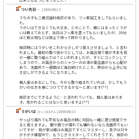
つい先日…
| 2009/08/13
うちの子も二歳児歯科検診があり、フッ素加工をしてもらいまし
た。
うがいはできなくても大丈夫、とのことで、娘にはまったくうが
いは教えておらず、当日はフッ素を塗ってもらいましたが、30分
ほど飲み物などは禁止で待って終わりました。
検診時にはうがいをこれから少しずつ覚えさせましょう、と言わ
れました。最初の取り掛かりとしては、お風呂場で親が手本を見
せ一緒に取り組んでは？といわれましたが、すぐにゴックンして
しまうので、お風呂からのシャワーのお湯の衛生面からも心配が
あり、洗面所で一週間ほど毎日続けたところ、昨日から上手に吐
き出しができるようになりました。
個人差はあるにしても、今から取り組まれていれば、少しでもう
がいの仕方を身につけてできるかな～と思います(^^)
検診までにできるように…と言われていても、個人差はありま
す。急がれることはないと思いますよ(^^)
うがいは
ひぃコロさん | 2009/08/13
やっぱり濡れても平気なお風呂の時に何回も一緒に遊び感覚でや
ると覚えますよ。 服や周りが濡れても構わないなら洗面所でもい
いですが… 我が家は娘はお風呂ですぐにマスターし、息子は只今
ボチボチ練習中で、もうじきマスターしてくれそうです。 検診の