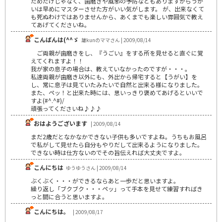
ためだけじゃなく、歯磨きや風邪の予防などもありますからうが
いは早めにマスターさせた方がいい気がします。 が、出来なくて
も死ぬわけではありませんから、あくまでも楽しい雰囲気で教え
てあげてくださいね。
こんばんは(^^ゞ
雄kunのママさん | 2009/08/14
ご両親が歯磨きをし、『うごい』をする所を見せると直ぐに覚
えてくれますよ！！
我が家の息子の場合は、教えていなかったのですが・・・。
私達両親が歯磨き以外にも、外出から帰宅すると【うがい】を
し、常に息子は見ていたみたいで自然と出来る様になりました。
また、ペッ！と出来た時には、思いっきり褒めてあげるといいで
すよ(#^.^#)/
頑張ってくださいね♪♪♪
おはようございます
| 2009/08/14
まだ2歳だとなかなかできない子供も多いですよね。うちもお風呂
で私がして見せたら自分もやりだして出来るようになりました。
できない時は仕方ないのでその旨伝えれば大丈夫ですよ。
こんにちは
ゆうゆうさん | 2009/08/14
ぶくぶく・・・ができるならあと一歩だと思いますよ。
繰り返し「ブクブク・・・ペッ」って手本を見せて練習すればき
っと間に合うと思いますよ。
こんにちは。
| 2009/08/17