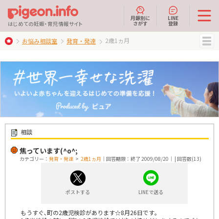
月齢別に
LINE
さがす
登録
はじめての妊娠・育児情報サイト
2歳1ヵ月
お悩み相談室
発育・発達
MENU
相談
焦っています(^o^;
カテゴリー：
発育・発達
>
2歳1ヵ月
｜回答期限：終了 2009/08/20｜ | 回答数(13)
ポストする
LINEで送る
もうすぐ､町の2歳児検診があります☆8月26日です｡