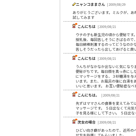
ニャンコままさん
| 2009/08/29
ありがとうございます。ミルクが、あ
試してみます
こんにちは
| 2009/08/21
ウチの子も新生児の頃から便秘です。
授乳後、毎回苦しそうにきばるので、
毎日綿棒刺激するのってどうなのか
苦しそうだったら出してあげると良
こんにちは
| 2009/08/21
うんちがなかなか出ないと気になり
便秘がちです。毎日顔を真っ赤にし
にマッサージをする、３砂糖湯を与え
います。また、お風呂の後に白湯を
いいと思います。 お互い便秘症なベ
こんにちは。
| 2009/08/21
先ずはママさんの食事を変えてみて
マッサージです。 ５日出なくて元気
子を見る様にして下さい。 ５日出な
次女の場合
| 2009/08/21
ひどい向き癖があったので、近所の
せ方を指導してもらいました。