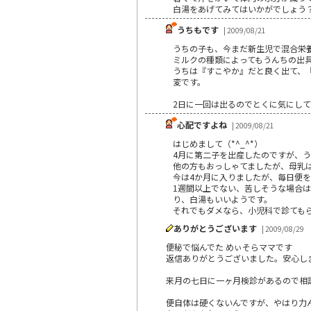
白湯をあげてみてはいかがでしょう
うちもです
| 2009/08/21
うちの子も、今まだ新生児で混合栄
ミルクの種類によってもうんちの出
うちは『すこやか』だと良く出て、
変です。
2日に一回は出るのでとくに気にし
心配ですよね
| 2009/08/21
はじめまして（*^_^*）
4月に第二子を出産したのですが、う
他の方もおっしゃてましたが、母乳
今は4か月に入りましたが、毎日便を
1週間以上でない、苦しそうな場合は
り、白湯もいいようです。
それでもダメなら、小児科で診てもら
ありがとうございます
| 2009/08/29
便秘で悩んでた めぃそらママです
返信ありがとうございました。安心し
来月の七日に一ヶ月検診があるので相
便自体は硬くないんですが、やはり力