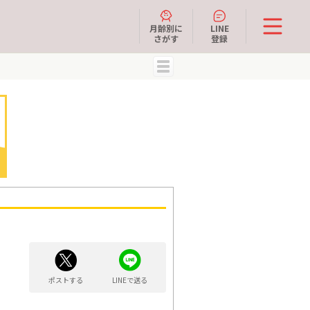
月齢別に
LINE
さがす
登録
MENU
ポストする
LINEで送る