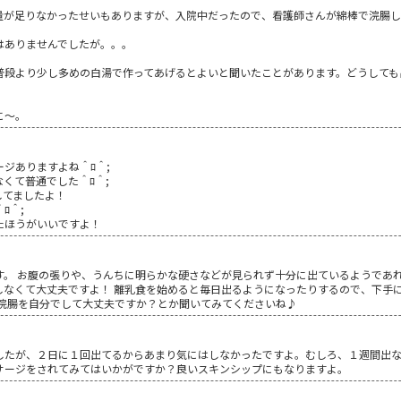
量が足りなかったせいもありますが、入院中だったので、看護師さんが綿棒で浣腸し
はありませんでしたが。。。
普段より少し多めの白湯で作ってあげるとよいと聞いたことがあります。どうしても
に～。
ジありますよね＾ﾛ＾;
くて普通でした＾ﾛ＾;
してましたよ！
ﾛ＾;
たほうがいいですよ！
す。 お腹の張りや、うんちに明らかな硬さなどが見られず十分に出ているようであれ
しなくて大丈夫ですよ！ 離乳食を始めると毎日出るようになったりするので、下手
棒浣腸を自分でして大丈夫ですか？とか聞いてみてくださいね♪
したが、２日に１回出てるからあまり気にはしなかったですよ。むしろ、１週間出
サージをされてみてはいかがですか？良いスキンシップにもなりますよ。