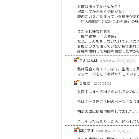
お腹は張ってませんか？？
出産してから全く排便がなく
腹内にガスがたまっている様子があ
「巨大結腸症（ﾋﾙｽｼｭﾌﾟﾙﾝｸﾞ病」
また同じ様な症状で
「肛門狭窄」「大便病」
など。うんちをしないだけでもさま
お腹がガスで張っていない様であれ
経緯を説明して病院を受診した方が
こんばんは
まりえさん | 2009/08/21
私は混合で育てています。生後１ヶ
マッサージをしてあげたりしていま
うちは
| 2009/08/22
入院中は４～５回ぐらいしてたのに
今は２～３日に１回のペースになり
初めの頃は綿棒浣腸をしてましたが
苦しそうだったりしたら、時々して
同じです
NOKOさん | 2009/08/22
うちも病院にいる間はそこそこして