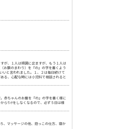
ですが、１人は順調に出ますが、もう１人は
腹（お臍のまわり）を『の』の字を書くよう
といいと言われました。１、２は毎日続けて
がある、心配な時には小児科で相談されると
す。赤ちゃんのお腹を『の』の字を書く様に
からｳﾝﾁをしなくなるので、必ず５日は様
ころ、マッサージの他、抱っこの仕方、寝か