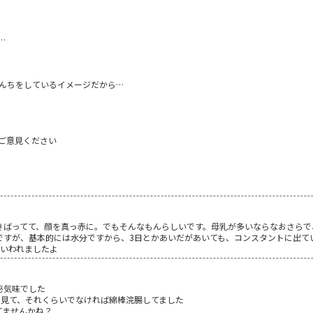
…
うんちをしているイメージだから…
ご意見ください
きばってて、顔を真っ赤に。でもそんなもんらしいです。母乳が多いならなおさらで
ですが、基本的には水分ですから、3日とかあいだがあいても、コンスタントに出て
にいわれましたよ
秘気味でした
を見て、それくらいでなければ綿棒浣腸してました
てませんかね？