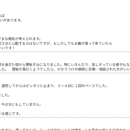
れば
の疑いがあります。
ざまな病気が考えられます。
ばさほど心配するｺﾄはないですが、もし少しでもお腹が張って来ていたら
いいです！
月を過ぎた頃から便秘ぎみになりました。特にいきんだり、苦しがっている様子もな
した。 便秘が長引くようでしたら、かかりつけの病院に診察・相談された方がい
、退院してからはピッタリと止まり、３～４日に１回のペースでした。
ました。
、今はなにもしていません。
いる感じです。
いたのに、帰ってからは、３、４日出ないことが続き、１カ月立つ前に６日出なかっ