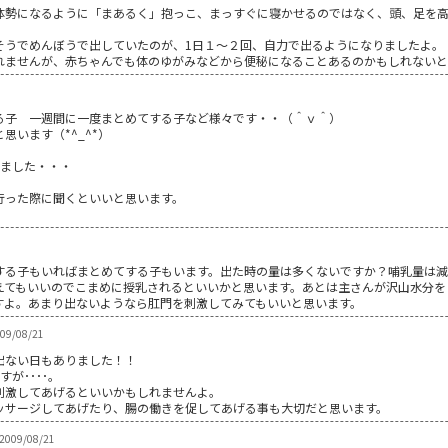
体勢になるように「まあるく」抱っこ、まっすぐに寝かせるのではなく、頭、足を
そうでめんぼうで出していたのが、1日１～２回、自力で出るようになりましたよ。
れませんが、赤ちゃんでも体のゆがみなどから便秘になることあるのかもしれない
る子 一週間に一度まとめてする子など様々です・・（＾ｖ＾）
います（*^_^*）
いました・・・
行った際に聞くといいと思います。
する子もいればまとめてする子もいます。出た時の量は多くないですか？哺乳量は減
えてもいいのでこまめに授乳されるといいかと思います。あとは主さんが沢山水分を
すよ。あまり出ないようなら肛門を刺激してみてもいいと思います。
9/08/21
出ない日もありました！！
が････。
刺激してあげるといいかもしれませんよ。
ッサージしてあげたり、腸の働きを促してあげる事も大切だと思います。
009/08/21