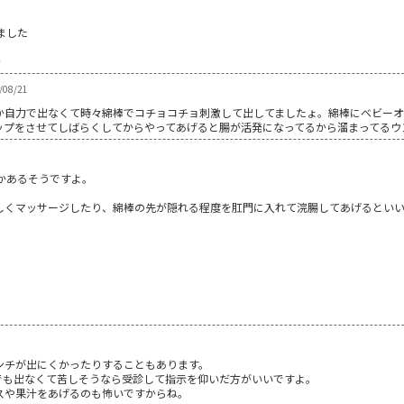
ました
・
/08/21
か自力で出なくて時々綿棒でコチョコチョ刺激して出してましたょ。綿棒にベビーオ
ップをさせてしばらくしてからやってあげると腸が活発になってるから溜まってるウ
かあるそうですよ。
しくマッサージしたり、綿棒の先が隠れる程度を肛門に入れて浣腸してあげるとい
ンチが出にくかったりすることもあります。
でも出なくて苦しそうなら受診して指示を仰いだ方がいいですよ。
スや果汁をあげるのも怖いですからね。