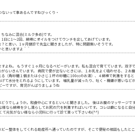
わないって事あるんですねびっくり・
ちなみに混合(ミルク多め)です。
1日に1～2回、綿棒にオイルをつけてウンチを出してあげています。
な？と思い、1ヶ月健診で先生に聞きましたが、特に問題無いそうです。
いと思いますよ＾＾
ますよね。 もうすぐ１ヶ月になるベビーがいます。私も混合で育てています。双子
ながらいきんでいます。 病院で便が出ないときには、１お乳をよく吸わせる、２お
る（角砂糖１個または小さじ１杯の砂糖に100ccのお湯）、４綿棒で刺激をする
あげて水分をとれるようにしています。 哺乳量が減ったり、吐く・機嫌が悪いなど
ビーですが、育児がんばりましょうね
はどうでしょうか。和食中心にするといいと聞きました。 後はお腹のマッサージで
な様なら綿棒を少し濡らしてお尻の穴を刺激すればいいです。コレは癖になると自分
くて元気がない様なら小児科に行って診て貰って下さいね(^^)
ベビー整体をしてくれる助産所へ通っていたのですが、そこで便秘の相談もしたと