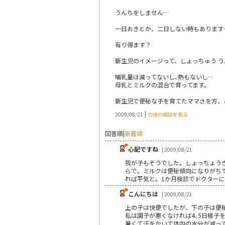
うんちをしません…
一日おきとか、二日しない時もあります
有り得ます？
新生児のイメージって、しょっちゅう 
哺乳量は減ってないし､熱もないし…
母乳とミルクの混合で育ってます。
新生児で便秘な子を育てたママさを方、
|
2009/08/21
の他の相談を見る
回答順
|
新着順
心配ですね
| 2009/08/21
我が子もそうでした。しょっちょう
らで。ミルクは便秘傾向になりがち
れば平気と。1か月検診でドクター
こんにちは
| 2009/08/21
上の子は快便でしたが、下の子は便
私は調子が悪くなければ4､5日様子
暑くて汗をかいて体内の水分が減っ