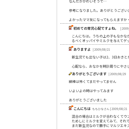
なんだかかわいそうで…
参考になりました。ありがとうござい
よかったママ友になってもらえますか
初めての育児心配ですょね。
| 2009
こんにちは。うちの上の子もなかな
るべくオッパイやミルクを与えてゲ
ありますよ
| 2009/08/21
新生児でも出ない子は2、3日おきと
心配なら、おなかを時計周りにやさ
ありがとうございます
| 2009/08/29
綿棒は怖くてまだやってません
いよいよの時はやってみます
ありがとうございました
こんにちは
ももひなさん | 2009/08/21
混合の場合はミルクが合わなくてウ
ためしにミルクを変えてみて、それ
まだ新生児なので勝手にマルツエキ