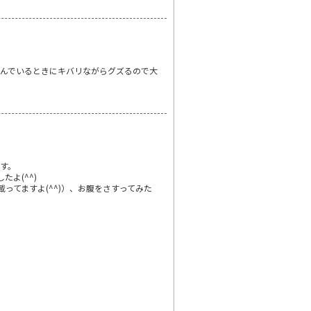
んでいるときにキバリながらグズるので大
す。
よ(^^)
てますよ(^^)）、お腹をさすってみた