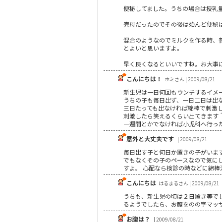
便秘してました。うちの場合は授乳
完母だったのでその後は殆んど便秘
混合のようなのでミルクを作る時、
とよいと思いますよ。
早く良くなるといいですね。お大事
こんにちは！
ホミさん | 2009/08/21
新生児は一日何回もウンチするイメー
うちの子も毎日出ず、一日二日は出な
三日たっても出なければ綿棒で刺激
刺激したら笑えるくらい出てきます＾
一週間とかでなければ小児科へ行っ
意外と大丈夫です
| 2009/08/21
毎日出す子と何日か置きの子がいま
でもなくその子のペースなので気に
すよ。 心配なら検診の時などに綿
こんにちは
はるまるさん | 2009/08/21
うちも、新生児の頃は２日置き等で
るようでしたら、お腹をのの字マッ
お腹は？
| 2009/08/21