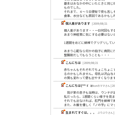
基本はおなかの中にいたときと同じ
ものでした。
それまで、４～５日便秘で夜も苦し
食事、水分なども原因であるかもし
個人差があります
| 2009/08/21
個人差があります・・一日何回もす
あまり神経質に気にする必要はないと思
1週間をめどに綿棒でグリグリして
あまり心配なら何かの拍子に病院に
整腸剤だしてもらうことも・・・
こんにちは
| 2009/08/21
赤ちゃんもそれぞれでちょこちょこ
るのかもしれません。母乳は沢山与
の質も変わって便も出やすくなりま
こんにちは(^^ゞ
雄kunのママさん | 200
我が家の息子も当時は、ウンチが
私だったら、1週間くらい様子を見ます
それでも出なければ、肛門を綿棒で
また、お腹を優しく『ノの字』にマ
生まれてすぐは。。。
ぶりぶりさん | 2