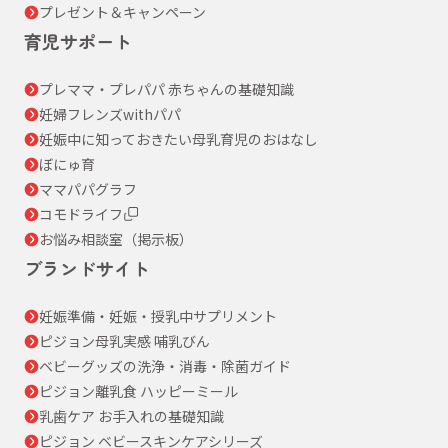
プレゼント＆キャンペーン
育児サポート
プレママ・プレパパ 赤ちゃんの基礎知識
妊婦フレンズwithパパ
妊娠中に知っておきたい母乳育児のおはなし
ぼにゅ育
ママパパグラフ
コモドライフ
お悩み相談室（掲示板）
ブランドサイト
妊娠準備・妊娠・授乳中サプリメント
ピジョン母乳実感 哺乳びん
ベビーグッズの洗浄・消毒・除菌ガイド
ピジョン離乳食 ハッピーミール
乳歯ケア お手入れの基礎知識
ピジョン ベビースキンケアシリーズ