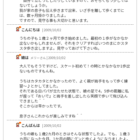
自分で立とうとしたりしていますので、おそらくもう少しでは
ないでしょうか。
我が家の息子も伝え歩きまで出来、いざ手を離して歩くまでに
は、数ヶ月掛かりましたよ。
ですので、見守る事も大切かと思います。
こんにちは
| 2009/10/02
うちの子も１歳２ヶ月で歩き始めました。最初の１歩がなかなか
出ないかもしれませんが、それをクリアすればいつのまにかスタ
スタ歩き出しますよ。見守ってあげて下さいね。
娘は
メリーさん | 2009/10/02
大人でもそうですけど、スケート初めて！の時とかなかなか1歩出
ないものですもんね。
うちはカタカタとかなかったので、よく親が両手をもって歩く練
習～♪とかしてました。
それである日パパが立たせた状態で、娘の足で4，5歩の距離に私
が座って『おいで』と両手を差し出したら笑顔で歩いて飛び込ん
できました＾＾
そこからは早かったです。
息子さんこれからが楽しみですね＾＾
こんばんは
| 2009/10/02
うちの娘も１歳2カ月のときはそんな状態でしたよ。でも、１歳３
カ月になった今月、1か月の間にグンと歩くようになりましたよ。