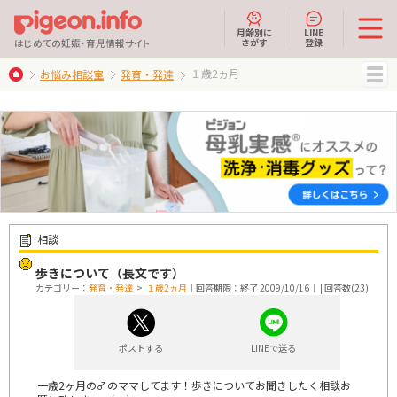
月齢別に
LINE
さがす
登録
はじめての妊娠・育児情報サイト
１歳2ヵ月
お悩み相談室
発育・発達
MENU
相談
歩きについて（長文です）
カテゴリー：
発育・発達
>
１歳2ヵ月
｜回答期限：終了 2009/10/16｜ | 回答数(23)
ポストする
LINEで送る
一歳2ヶ月の♂のママしてます！歩きについてお聞きしたく相談お