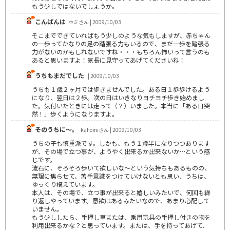
もう少しではないでしょうか。
こんばんは
ホミさん | 2009/10/03
そこまでできていればもう少しのような気もしますが、赤ちゃん
の一歩ってかなりの足の踏張る力もいるので、まだ一歩を踏張る
力がないのかもしれないですね・・・もちろん怖いって言うのも
あると思いますよ！気長に見守ってあげてくださいね！
うちもまだでした
| 2009/10/03
うちも１歳２ヶ月では歩きませんでした。ある日１歩歩けるよう
になり、翌日は２歩。次の日はいきなりヨチヨチ歩き始めまし
た。気付いたときには走って（？）いました。本当に「ある日突
然！」歩くようになりますよ。
そのうちに～。
kahomiさん | 2009/10/03
うちの子も慎重派です。しかも、もう１歳半になりつつあります
が、その場で立つ事が、ようやく出来るか出来ないか…という感
じです。
流石に、そろそろ歩いて欲しいな～という気持ちもあるものの、
無理に焦らせて、苦手意識をつけていけないとも思い、うちは、
ゆっくり構えています。
本人は、その場で、立つ事が出来ると嬉しいみたいで、何回も繰
り返しやっています。意欲はあるみたいなので、あまり心配して
いません。
もう少ししたら、手押し車または、乗用玩具の手押し付きの物を
利用出来るかな？と思っています。または、手を持ってあげて、