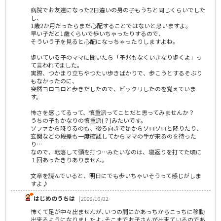
病院でお友達になった2日違いの男の子もうちと同じくらいでした
し、
1歳2か月だったらまだ心配することではないと思いますよ。
早い子だと1歳くらいで歩いちゃったりするので、
そういう子を見ると心配になっちゃったりしますよね。
歩いている子のママに聞いたら「予兆もなくいきなり歩くよ」っ
て言われてました。
実際、つかまり立ちやつたい歩きばかりで、歩こうとするそぶり
もなかったのに、
突然ヨロヨロと歩きだしたので、ビックリしたのを覚えていま
す。
怖さを感じてるって、慎重派ってことだと思ってみませんか？
うちの子もかなりの慎重派(？)みたいです。
ソファから降りるのも、後ろ向きで足からソロソロと降りたり、
玄関などの段差も一度確認してからママの手が来るのを待った
り…
なので、転落して頭を打つ…みたいなのは、寝返りを打てた頃に
１回あったきりありません。
文章を読んでいると、明日にでも歩いちゃいそうって感じがしま
すよ♪
はじめのうちは
| 2009/10/02
怖くて足が中々出ませんが､いつの間にかあっちからこっちに移動
出来るようになりましたよ｡そこまでお子さんが出来ているのであ