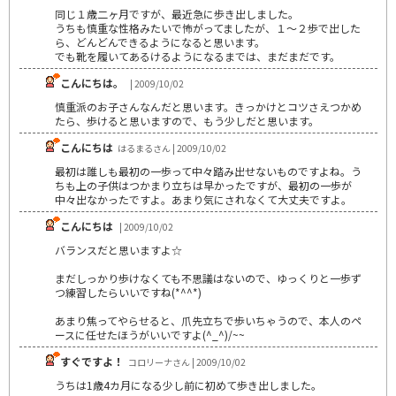
同じ１歳二ヶ月ですが、最近急に歩き出しました。
うちも慎重な性格みたいで怖がってましたが、１～２歩で出した
ら、どんどんできるようになると思います。
でも靴を履いてあるけるようになるまでは、まだまだです。
こんにちは。
| 2009/10/02
慎重派のお子さんなんだと思います。きっかけとコツさえつかめ
たら、歩けると思いますので、もう少しだと思います。
こんにちは
はるまるさん | 2009/10/02
最初は誰しも最初の一歩って中々踏み出せないものですよね。う
ちも上の子供はつかまり立ちは早かったですが、最初の一歩が
中々出なかったですよ。あまり気にされなくて大丈夫ですよ。
こんにちは
| 2009/10/02
バランスだと思いますよ☆
まだしっかり歩けなくても不思議はないので、ゆっくりと一歩ず
つ練習したらいいですね(*^^*)
あまり焦ってやらせると、爪先立ちで歩いちゃうので、本人のペ
ースに任せたほうがいいですよ(^_^)/~~
すぐですよ！
コロリーナさん | 2009/10/02
うちは1歳4カ月になる少し前に初めて歩き出しました。