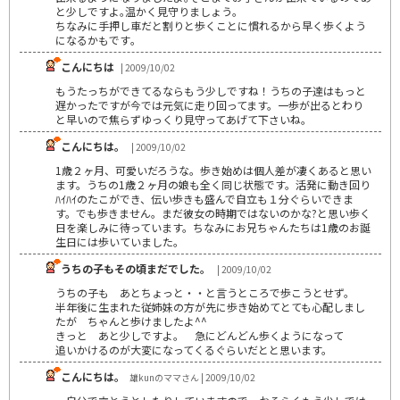
と少しですよ｡温かく見守りましょう｡
ちなみに手押し車だと割りと歩くことに慣れるから早く歩くよう
になるかもです｡
こんにちは
| 2009/10/02
もうたっちができてるならもう少しですね！うちの子達はもっと
遅かったですが今では元気に走り回ってます。一歩が出るとわり
と早いので焦らずゆっくり見守ってあげて下さいね。
こんにちは。
| 2009/10/02
1歳２ヶ月、可愛いだろうな。歩き始めは個人差が凄くあると思い
ます。うちの1歳２ヶ月の娘も全く同じ状態です。活発に動き回り
ﾊｲﾊｲのたこができ、伝い歩きも盛んで自立も１分ぐらいできま
す。でも歩きません。まだ彼女の時期ではないのかな?と思い歩く
日を楽しみに待っています。ちなみにお兄ちゃんたちは1歳のお誕
生日には歩いていました。
うちの子もその頃まだでした。
| 2009/10/02
うちの子も あとちょっと・・と言うところで歩こうとせず。
半年後に生まれた従姉妹の方が先に歩き始めてとても心配しまし
たが ちゃんと歩けましたよ^^
きっと あと少しですよ。 急にどんどん歩くようになって
追いかけるのが大変になってくるぐらいだとと思います。
こんにちは。
雄kunのママさん | 2009/10/02