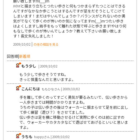
願い致しますm(__)m
ﾊｲﾊｲと掴まり立ちとつたい歩きと何もつかまらずたつことはできる
んですがなかなか歩こうとはするんですが足をだそうとしてこけて
しまいます！まだはやいんでしょうか？バランスがとれないのか勇
気がでなくて歩くのが怖いのか気になってますm(__)mつたい歩き
はよくしますし両手をもって離れた状態で呼ぶと歩きます!やはり何
もなしで歩くのが怖いんでしょうか？教えて下さいお願い致しま
す！長文失礼しました！
|
2009/10/02
の他の相談を見る
回答順
|
新着順
もう少し
| 2009/10/02
もう少しで歩きそうですね。
きっと慎重なんだと思いますよ。
こんにちは
ももひなさん | 2009/10/02
手を離して歩くのってすごく勇気が要るみたいで、伝い歩きから
一人歩きまでは時間がかかりますよね。
うちの子は伝い歩きの後はウォーカーに掴まらせて足を前に出し
て歩く練習（遊び？）をさせてました。
伝い歩きは足を横に移動させるけど実際に歩くのは前に出すの
で、ウォーカーやカタカタなどで遊ばせてあげるといいと思いま
すよ。
うちも
happyさん | 2009/10/02