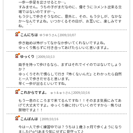
一歩一歩足を出させるとか…。
すみません。うちの子がまだなのに、偉そうにコメント出来る立
場ではないのですが…。
もう少しで歩きそうなのに、意外と、その、もう少しが、なかな
か～なんですよね。いつかくるその日が、お互いに、楽しみです
ね。＾＾
こんにちは
ゆうゆうさん | 2009/10/07
歩き始めは怖がってなかなか歩いてくれないですよね。
ゆっくり焦らずに付き合ってあげたらいいと思いますよ。
ゆっくり
| 2009/10/13
両手を持って歩けるなら、まずはそれでイイのではないでしょう
か？
ゆっくりそれで慣らして行き『怖くないんだ』とわかったら自然
と一人で歩きだせると思います。
早く一歩が出るといいですね。
これからですよ。
ゅぅ＆ゅぅさん | 2009/10/16
もう一息のところまで来てるんですね！！そのまま気長にみてあ
げて大丈夫ですよ。ゆっくり身に付いていくのですから…焦りは
禁物ですよ！！
こんばんは
| 2009/10/16
今は一人で歩く練習中では？うちは１歳３ヶ月で歩くようになり
ました(^o^)あまり気にせずに見守って♪